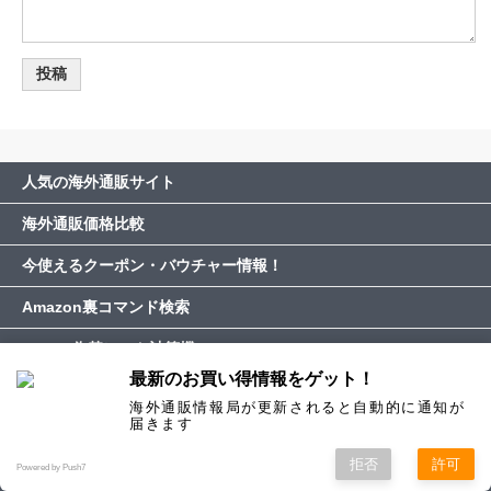
人気の海外通販サイト
海外通販価格比較
今使えるクーポン・バウチャー情報！
Amazon裏コマンド検索
PayPal為替レート計算機
最新のお買い得情報をゲット！
サイト内検索
海外通販情報局が更新されると自動的に通知が
届きます
海外通販の基礎知識
拒否
許可
Powered by Push7
通販サイトの特徴と使い方