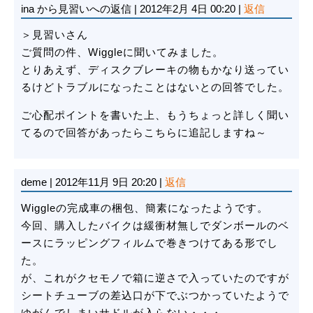
ina
から見習いへの返信
|
2012年2月 4日 00:20
|
返信
＞見習いさん
ご質問の件、Wiggleに聞いてみました。
とりあえず、ディスクブレーキの物もかなり送ってい
るけどトラブルになったことはないとの回答でした。
ご心配ポイントを書いた上、もうちょっと詳しく聞い
てるので回答があったらこちらに追記しますね～
deme
|
2012年11月 9日 20:20
|
返信
Wiggleの完成車の梱包、簡素になったようです。
今回、購入したバイクは緩衝材無しでダンボールのベ
ースにラッピングフィルムで巻きつけてある形でし
た。
が、これがクセモノで箱に逆さで入っていたのですが
シートチューブの差込口が下でぶつかっていたようで
ゆがんでしまいサドルが入らない・・・。