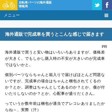
自転車パーツの海外通販
情報局
メニュー
価格比較
海外通販で完成車を買うとこんな感じで届きます
タレコミ掲示板
PR
基礎知識
海外通販で買うと安い物はいろいろありますが、価格差
が大きく、でもしかし購入時の不安が大きいのが完成車
購入方法
ではないかと。
クーポン＆セール
個別パーツならちゃんと箱入りで届けばほとんど問題な
いですが、完成車の場合はちゃんと梱包されてくるの
激安情報
か？とか、調整はちゃんとしてあるのか？とか、傷が付
いたりしないのか？とか、心配事が盛りだくさん。
っていうか数年前は梱包が適当でアレコレありましたか
らね～、実際（汗）