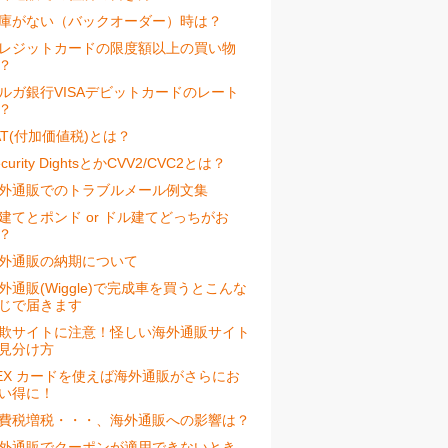
庫がない（バックオーダー）時は？
レジットカードの限度額以上の買い物
？
ルガ銀行VISAデビットカードのレート
？
AT(付加価値税)とは？
ecurity DightsとかCVV2/CVC2とは？
外通販でのトラブルメール例文集
建てとポンド or ドル建てどっちがお
？
外通販の納期について
外通販(Wiggle)で完成車を買うとこんな
じで届きます
欺サイトに注意！怪しい海外通販サイト
見分け方
EX カードを使えば海外通販がさらにお
い得に！
費税増税・・・、海外通販への影響は？
外通販でクーポンが適用できないとき