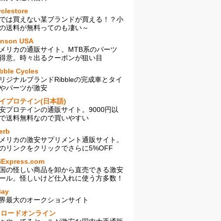
clestore
では買えない某ブランドが買える！？小
の送料が無料ってのも凄い～
enson USA
メリカの通販サイト。MTB系のパーツ
得意。時々出るクーポンが狙い目
bble Cycles
リジナルブランドRibbleの完成車とタイ
やパーツが激安
イプロテイン(日本語)
安プロテインの通販サイト。9000円以
で送料無料なので買いやすい
erb
メリカの激安サプリメント通販サイト。
のリンクをクリックでさらに5%OFF
iExpress.com
国の怪しい商品を卸から直売できる激安
ール。怪しいけど仕入れに使う方多数！
Bay
界最大のオークションサイト
sロードオンライン