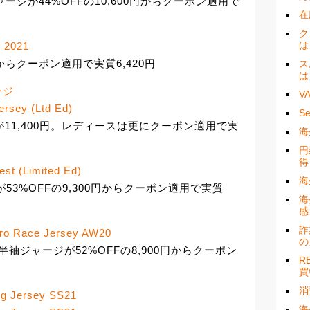
ra半袖ジャージが44%OFFの10,600円からクーポン適用で
在
ク
は
y 2021
0円からクーポン適用で実質6,420円
ス
は
ャージ
V
ersey (Ltd Ed)
S
ジャージが11,400円。レディースは更にクーポン適用で実
海
円
得
est (Limited Ed)
海
トが53%OFFの9,300円からクーポン適用で実質
海
感
詐
ero Race Jersey AW20
の
ro Race半袖ジャージが52%OFFの8,900円からクーポン
R
買
消
ng Jersey SS21
海