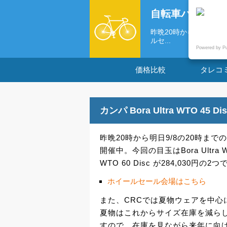
自転車パーツの
昨晩20時から明日9/8
ルセ...
Powered by P
価格比較
タレコ
カンパ Bora Ultra WTO 4
昨晩20時から明日9/8の20時ま
開催中。今回の目玉はBora Ultra WT
WTO 60 Disc が284,030円の2
ホイールセール会場はこちら
また、CRCでは夏物ウェアを中心
夏物はこれからサイズ在庫を減ら
すので、在庫を見ながら来年に向