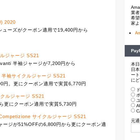
Am
業者
希望
) 2020
家よ
ロードシューズがクーポン適用で19,400円から
A
Pa
サイクルジャージ SS21
nti 半袖ジャージが7,200円から
本日
日本
ート
's 3.0 半袖サイクルジャージ SS21
にど
が7,800円。更にクーポン適用で実質6,770円
ド
ポ
a サイクルジャージ SS21
ユ
円から更にクーポン適用で実質5,730円
A
C
imo Competizione サイクルジャージ SS21
元通
ne半袖ジャージが51%OFFの6,800円から更にクーポン適