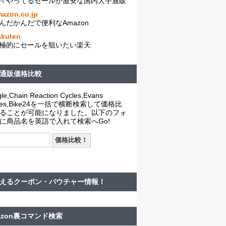
々やってるセールが激安な国内大手通販
azon.co.jp
んだかんだで便利なAmazon
akuten
極的にセールを狙いたい楽天
通販価格比較
le,Chain Reaction Cycles,Evans
cles,Bike24を一括で横断検索して価格比
ることが可能になりました。以下のフォ
に商品名を英語で入れて検索へGo!
えるクーポン・バウチャー情報！
azon裏コマンド検索