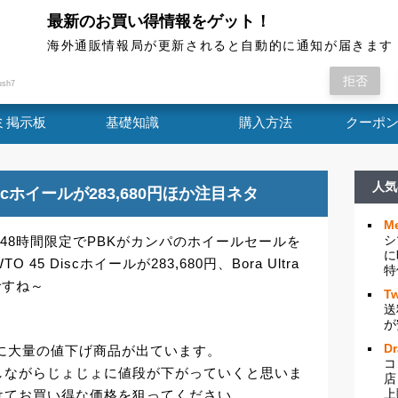
最新のお買い得情報をゲット！
海外通販情報局
海外通販情報局が更新されると自動的に通知が届きます
の20時までの48時間限定でPBKがカンパのホイー
拒否
ush7
ミ掲示板
基礎知識
購入方法
クーポ
人気
5 Discホイールが283,680円ほか注目ネタ
Me
シ
での48時間限定でPBKがカンパのホイールセールを
に
O 45 Discホイールが283,680円、Bora Ultra
特
つですね～
Tw
送
が
D
に大量の値下げ商品が出ています。
コ
しながらじょじょに値段が下がっていくと思いま
店
上
けてお買い得な価格を狙ってください。