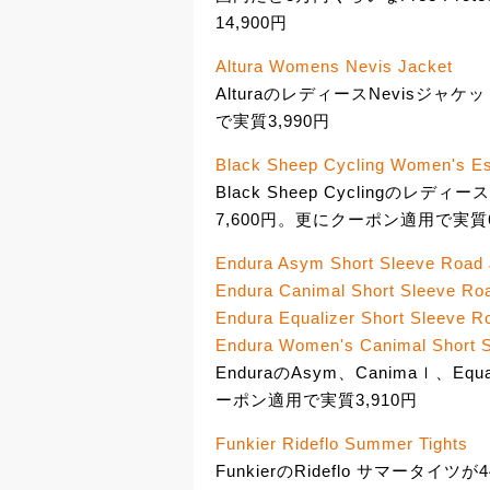
14,900円
Altura Womens Nevis Jacket
AlturaのレディースNevisジャ
で実質3,990円
Black Sheep Cycling Women's Es
Black Sheep Cyclingのレディ
7,600円。更にクーポン適用で実質6
Endura Asym Short Sleeve Road
Endura Canimal Short Sleeve Ro
Endura Equalizer Short Sleeve R
Endura Women's Canimal Short 
EnduraのAsym、Canimaｌ、Eq
ーポン適用で実質3,910円
Funkier Rideflo Summer Tights
FunkierのRideflo サマータイ