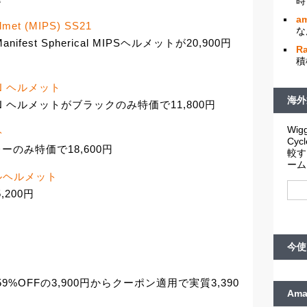
時
am
elmet (MIPS) SS21
な
ifest Spherical MIPSヘルメットが20,900円
R
積
SPIN ヘルメット
海外
e SPIN ヘルメットがブラックのみ特価で11,800円
Wigg
ト
Cy
がグレーのみ特価で18,600円
較す
ーム
イクルヘルメット
,200円
今使
が59%OFFの3,900円からクーポン適用で実質3,390
Am