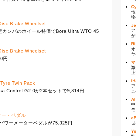
Cy
他
物
Disc Brake Wheelset
J
ア
パのホイール特価でBora Ultra WTO 45
が
Ri
オ
Disc Brake Wheelset
ヤ
030円
マ
激
上
iH
 Tyre Twin Pack
ア
Control G2.0が2本セットで9,814円
こ
Al
中
モ
ーター・ペダル
e
 パワーメーターペダルが75,325円
世
Y
連