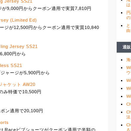
ng Jersey SS21
は
ジが9,000円からクーポン適用で実質7,810円
円
の
sey (Limited Ed)
と
ージが12,500円からクーポン適用で実質10,840
由
cling Jersey SS21
通販
6,800円から
海
eless SS21
W
ジャージが5,900円から
ウ
W
 VI ジャケット AW20
W
ズのみ特価で10,500円
W
Ch
ポン適用で20,100円
C
法
orts
C
tect Raceビブショーツがクーポン適用で半額の
る