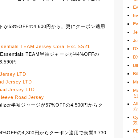
E
E
E
ケットが53%OFFの4,600円から。更にクーポン適用
J
J
sentials TEAM Jersey Coral Exc SS21
D
ースEssentials TEAM半袖ジャージが44%OFFの
D
,590円
B
B
 Jersey LTD
ad Jersey LTD
M
oad Jersey LTD
M
と
Sleeve Road Jersey
A
ualizer半袖ジャージが57%OFFの4,500円からク
方
C
方
P
ツが44%OFFの4,300円からクーポン適用で実質3,730