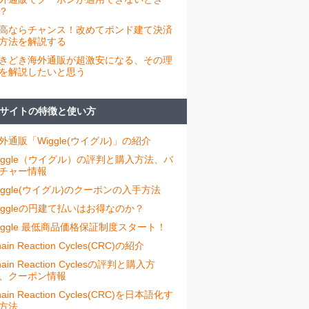
？
高ならチャンス！改めてポンド建て決済
方法を解説する
きどき海外通販が超激安になる、その理
を解説したいと思う
サイトの特徴と使い方
外通販「Wiggle(ウイグル)」の紹介
iggle（ウイグル）の評判と購入方法、バ
チャー情報
iggle(ウイグル)のクーポンの入手方法
iggleの円建て払いはお得なのか？
iggle 最低商品価格保証制度スタート！
ain Reaction Cycles(CRC)の紹介
hain Reaction Cyclesの評判と購入方
、クーポン情報
hain Reaction Cycles(CRC)を日本語化す
方法