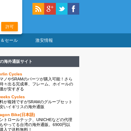
許可
ン＆セール
激安情報
の海外通販サイト
rlin Cycles
マノやSRAMのパーツが購入可能！さら
時々出る完成車、フレーム、ホイールの
価が安すぎる
eeks Cycles
料が複雑ですがSRAMのグループセット
安いイギリスの海外通販
ragon Bike(日本語)
ントロールテック、UNICHEなどの代理
もやってる台湾の海外通販。6900円以
購入で送料無料！