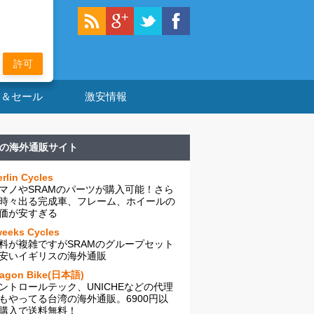
許可
ン＆セール
激安情報
の海外通販サイト
rlin Cycles
マノやSRAMのパーツが購入可能！さら
時々出る完成車、フレーム、ホイールの
価が安すぎる
eeks Cycles
料が複雑ですがSRAMのグループセット
安いイギリスの海外通販
ragon Bike(日本語)
ントロールテック、UNICHEなどの代理
もやってる台湾の海外通販。6900円以
購入で送料無料！