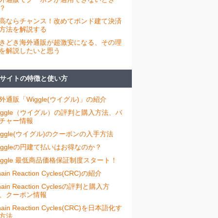
？
高ならチャンス！改めてポンド建て決済
方法を解説する
きどき海外通販が超激安になる、その理
を解説したいと思う
サイトの特徴と使い方
外通販「Wiggle(ウイグル)」の紹介
iggle（ウイグル）の評判と購入方法、バ
チャー情報
iggle(ウイグル)のクーポンの入手方法
iggleの円建て払いはお得なのか？
iggle 最低商品価格保証制度スタート！
ain Reaction Cycles(CRC)の紹介
hain Reaction Cyclesの評判と購入方
、クーポン情報
hain Reaction Cycles(CRC)を日本語化す
方法