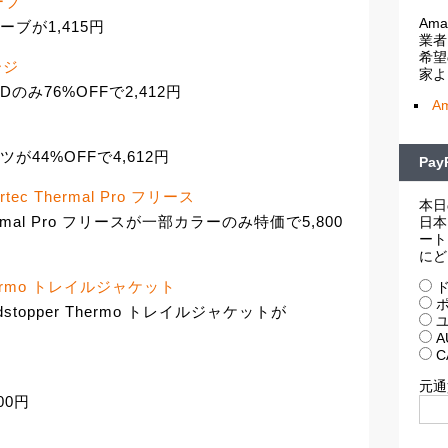
ローブ
Am
グローブが1,415円
業者
希望
ージ
家よ
EDのみ76%OFFで2,412円
A
ョーツが44%OFFで4,612円
Pa
tec Thermal Pro フリース
本日
hermal Pro フリースが一部カラーのみ特価で5,800
日本
ート
にど
r Thermo トレイルジャケット
ド
ポ
stopper Thermo トレイルジャケットが
ユ
A
C
元通
00円