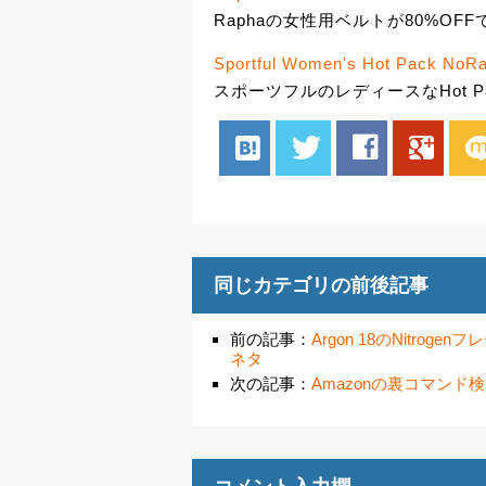
Raphaの女性用ベルトが80%OFFで
Sportful Women's Hot Pack NoRa
スポーツフルのレディースなHot Pac
hatenabookmark
twitter
facebook
google
mix
同じカテゴリの前後記事
前の記事：
Argon 18のNitrogen
ネタ
次の記事：
Amazonの裏コマン