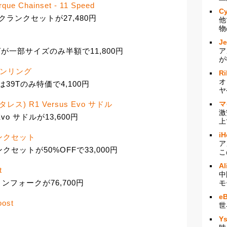
rque Chainset - 11 Speed
Cy
rqueクランクセットが27,480円
他
物
J
ア
が一部サイズのみ半額で11,800円
が
ェーンリング
Ri
オ
39Tのみ特価で4,100円
ヤ
マ
ンタレス) R1 Versus Evo サドル
激
Evo サドルが13,600円
上
iH
クランクセット
ア
ンクセットが50%OFFで33,000円
こ
Al
t
中
ションフォークが76,700円
モ
e
oost
世
Y