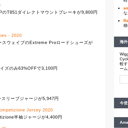
時
キ
am
PのT851ダイレクトマウントブレーキが9,800円
な
R
積
oes - 2020
海外
スウェイブのExtreme Proロードシューズが
Wigg
Cy
較す
2サイズのみ63%OFFで3,100円
ーム
ースリーブジャージが5,947円
今使
ompetizione Jersey 2020
tizione半袖ジャージが4,400円
Am