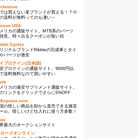
clestore
では買えない某ブランドが買える！？小
の送料が無料ってのも凄い～
enson USA
メリカの通販サイト。MTB系のパーツ
得意。時々出るクーポンが狙い目
bble Cycles
リジナルブランドRibbleの完成車とタイ
やパーツが激安
イプロテイン(日本語)
安プロテインの通販サイト。9000円以
で送料無料なので買いやすい
erb
メリカの激安サプリメント通販サイト。
のリンクをクリックでさらに5%OFF
iExpress.com
国の怪しい商品を卸から直売できる激安
ール。怪しいけど仕入れに使う方多数！
Bay
界最大のオークションサイト
sロードオンライン