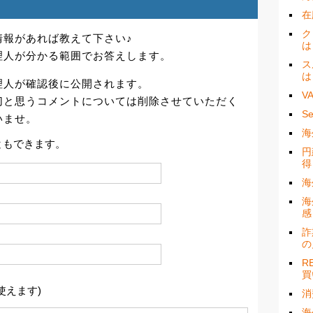
在
ク
情報があれば教えて下さい♪
は
理人が分かる範囲でお答えします。
ス
は
理人が確認後に公開されます。
V
切と思うコメントについては削除させていただく
S
いませ。
海
ともできます。
円
得
海
海
感
詐
の
R
買
使えます)
消
海