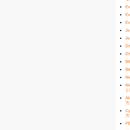
E
E
E
J
J
D
D
B
B
M
M
と
A
方
C
方
P