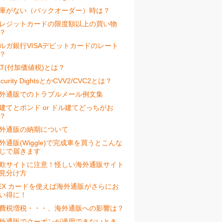
庫がない（バックオーダー）時は？
レジットカードの限度額以上の買い物
？
ルガ銀行VISAデビットカードのレート
？
AT(付加価値税)とは？
ecurity DightsとかCVV2/CVC2とは？
外通販でのトラブルメール例文集
建てとポンド or ドル建てどっちがお
？
外通販の納期について
外通販(Wiggle)で完成車を買うとこんな
じで届きます
欺サイトに注意！怪しい海外通販サイト
見分け方
EX カードを使えば海外通販がさらにお
い得に！
費税増税・・・、海外通販への影響は？
外通販でクーポンが適用できないとき