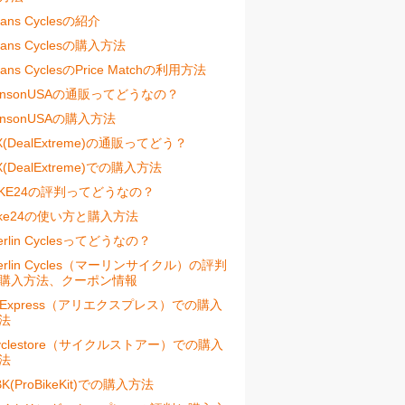
vans Cyclesの紹介
vans Cyclesの購入方法
vans CyclesのPrice Matchの利用方法
ensonUSAの通販ってどうなの？
ensonUSAの購入方法
X(DealExtreme)の通販ってどう？
X(DealExtreme)での購入方法
IKE24の評判ってどうなの？
ike24の使い方と購入方法
erlin Cyclesってどうなの？
erlin Cycles（マーリンサイクル）の評判
購入方法、クーポン情報
liExpress（アリエクスプレス）での購入
法
yclestore（サイクルストアー）での購入
法
BK(ProBikeKit)での購入方法