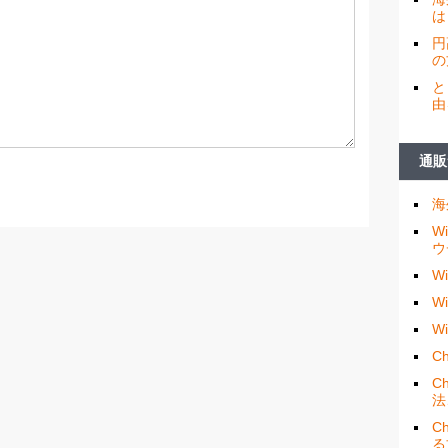
は
円
の
と
由
通販
海
W
ウ
W
W
W
Ch
C
法
C
る