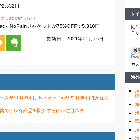
2,832円
サイ
in Jacket SS17
k NoRainジャケットが75%OFFで5,310円
以前
こち
更新日：2021年01月16日
i
evernote
カス
海外
海
礎
フレームが149,880円、Nitrogen Proが209,880円ほか注目
海
ド検索でアレな商品を除外するほか注目ネタ
海
関
海
海