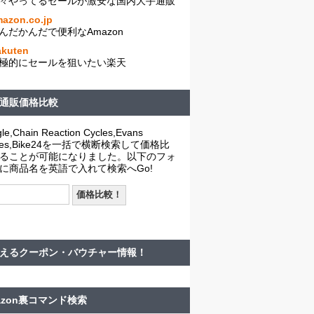
々やってるセールが激安な国内大手通販
azon.co.jp
んだかんだで便利なAmazon
akuten
極的にセールを狙いたい楽天
通販価格比較
le,Chain Reaction Cycles,Evans
cles,Bike24を一括で横断検索して価格比
ることが可能になりました。以下のフォ
に商品名を英語で入れて検索へGo!
えるクーポン・バウチャー情報！
azon裏コマンド検索