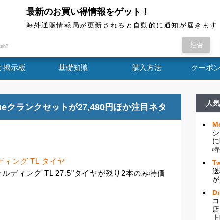
最新のお買い得情報をゲット！
海外通販情報局
海外通販情報局が更新されると自動的に通知が届きます
- Terra Trail フォールディング...
拒否
ush7
ミ掲示板
基礎知識
購入方法
クーポ
人気
 Torqueクランクセットが27,480円ほか注目ネタ
Me
シ
に
特
フォールディング TL タイヤ
Tw
送
フォールディング TL 27.5"タイヤが残り2本のみ特価
が
D
コ
店
上