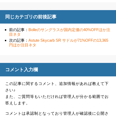
同じカテゴリの前後記事
前の記事：
Bolleのサングラスが国内定価の40%OFFほか注
目ネタ
次の記事：
Astute Skycarb SR サドルが71%OFFの13,365
円ほか注目ネタ
コメント入力欄
この記事に関するコメント、追加情報があれば教えて下
さい♪
また、ご質問等もいただければ管理人が分かる範囲でお
答えします。
コメントは承認制となっており管理人が確認後に公開さ