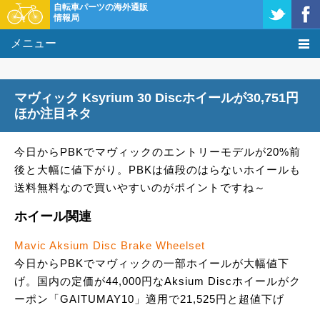
自転車パーツの海外通販
情報局
メニュー
価格比較
マヴィック Ksyrium 30 Discホイールが30,751円
タレコミ掲示板
ほか注目ネタ
基礎知識
今日からPBKでマヴィックのエントリーモデルが20%前
後と大幅に値下がり。PBKは値段のはらないホイールも
購入方法
送料無料なので買いやすいのがポイントですね～
クーポン＆セール
ホイール関連
Mavic Aksium Disc Brake Wheelset
激安情報
今日からPBKでマヴィックの一部ホイールが大幅値下
げ。国内の定価が44,000円なAksium Discホイールがク
ーポン「GAITUMAY10」適用で21,525円と超値下げ