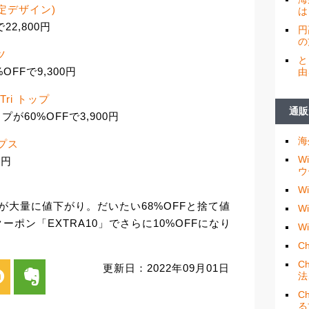
(限定デザイン)
は
22,800円
円
の
ツ
と
OFFで9,300円
由
 Tri トップ
通販
 トップが60%OFFで3,900円
海
ップス
W
0円
ウ
W
が大量に値下がり。だいたい68%OFFと捨て値
W
ポン「EXTRA10」でさらに10%OFFになり
W
Ch
C
更新日：2022年09月01日
i
evernote
法
C
る