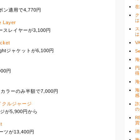
在
ーポン適用で4,770円
ク
は
e Layer
ス
半袖ベースレイヤーが3,100円
は
cket
V
ightジャケットが6,100円
S
海
円
000円
得
海
海
一部カラーのみ半額で7,000円
感
y サイクルジャージ
詐
の
ジが5,900円から
R
買
t
消
ーツが13,400円
海