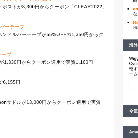
時
シートポストが8,300円からクーポン「CLEAR2022」
am
な
R
ンドルバーテープ
積
ic ハンドルバーテープが55%OFFの1,350円からク
海外
バーテープ
Wigg
ーテープが1,330円からクーポン適用で実質1,160円
Cy
較す
ーム
で6,155円
arbonサドルが13,000円からクーポン適用で実質
今使
Am