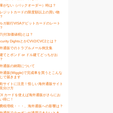
庫がない（バックオーダー）時は？
レジットカードの限度額以上の買い物
？
ルガ銀行VISAデビットカードのレート
？
AT(付加価値税)とは？
ecurity DightsとかCVV2/CVC2とは？
外通販でのトラブルメール例文集
建てとポンド or ドル建てどっちがお
？
外通販の納期について
外通販(Wiggle)で完成車を買うとこんな
じで届きます
欺サイトに注意！怪しい海外通販サイト
見分け方
EX カードを使えば海外通販がさらにお
い得に！
費税増税・・・、海外通販への影響は？
外通販でクーポンが適用できないとき