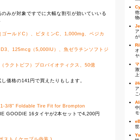
Cy
他
品のみが対象ですでに大幅な割引が効いていいる
物
～
J
ア
n, Gold C（ゴールドC）、ビタミンC、1,000mg、ベジカ
が
Ri
n, ビタミンD3、125mcg（5,000IU）、魚ゼラチンソフトジ
オ
ヤ
マ
n, LactoBif（ラクトビフ）プロバイオティクス、50億
激
上
し価格の141円で買えたりもします。
iH
ア
こ
Al
/8" Foldable Tire Fit for Brompton
中
モ
IE GOODIE 16タイヤが2本セットで4,200円
e
世
Y
トポスト ( ケーブル内装 )