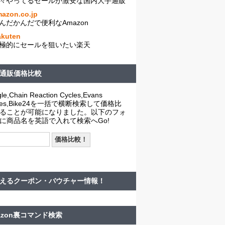
々やってるセールが激安な国内大手通販
azon.co.jp
んだかんだで便利なAmazon
akuten
極的にセールを狙いたい楽天
通販価格比較
le,Chain Reaction Cycles,Evans
cles,Bike24を一括で横断検索して価格比
ることが可能になりました。以下のフォ
に商品名を英語で入れて検索へGo!
えるクーポン・バウチャー情報！
azon裏コマンド検索