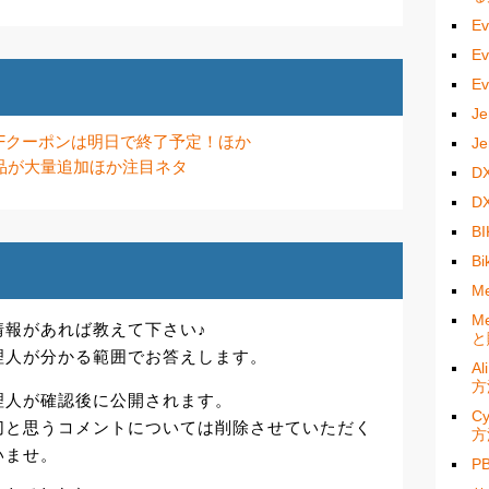
E
E
E
J
%OFFクーポンは明日で終了予定！ほか
J
品が大量追加ほか注目ネタ
D
D
B
B
M
M
情報があれば教えて下さい♪
と
理人が分かる範囲でお答えします。
A
方
理人が確認後に公開されます。
C
切と思うコメントについては削除させていただく
方
いませ。
P