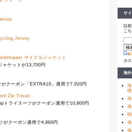
サイ
Jersey
以前
こち
ycling Jersey
od Windstopper サイクルジャケット
カス
クルジャケットが13,700円
海外
スーツがクーポン「EXTRA10」適用で7,920円
海
礎
t Zip Trisuit
海
Front Zipトライスーツがクーポン適用で10,800円
海
関
ツがクーポン適用で4,860円
海
海