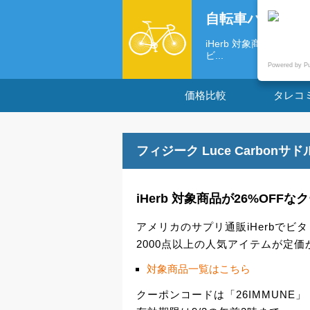
自転車パーツの
iHerb 対象商品が26
ビ...
Powered by P
価格比較
タレコ
フィジーク Luce Carbonサ
iHerb 対象商品が26%OFFな
アメリカのサプリ通販iHerbで
2000点以上の人気アイテムが定価
対象商品一覧はこちら
クーポンコードは「26IMMUNE」