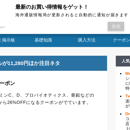
最新のお買い得情報をゲット！
海外通販情報局
海外通販情報局が更新されると自動的に通知が届きます
%OFFなクーポン アメリカのサプリ通販iHerbで
拒否
ush7
ミ掲示板
基礎知識
購入方法
クーポ
人気
ドルが11,280円ほか注目ネタ
Me
シ
クーポン
に
特
ビタミンC、D、プロバイオティクス、亜鉛などの
Tw
送
から26%OFFになるクーポンがでています。
が
D
コ
店
上