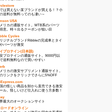
clestore
では買えない某ブランドが買える！？小
の送料が無料ってのも凄い～
enson USA
メリカの通販サイト。MTB系のパーツ
得意。時々出るクーポンが狙い目
bble Cycles
リジナルブランドRibbleの完成車とタイ
やパーツが激安
イプロテイン(日本語)
安プロテインの通販サイト。9000円以
で送料無料なので買いやすい
erb
メリカの激安サプリメント通販サイト。
のリンクをクリックでさらに5%OFF
iExpress.com
国の怪しい商品を卸から直売できる激安
ール。怪しいけど仕入れに使う方多数！
Bay
界最大のオークションサイト
sロードオンライン