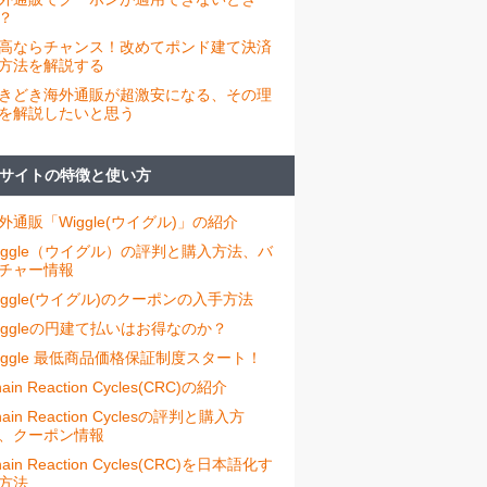
？
高ならチャンス！改めてポンド建て決済
方法を解説する
きどき海外通販が超激安になる、その理
を解説したいと思う
サイトの特徴と使い方
外通販「Wiggle(ウイグル)」の紹介
iggle（ウイグル）の評判と購入方法、バ
チャー情報
iggle(ウイグル)のクーポンの入手方法
iggleの円建て払いはお得なのか？
iggle 最低商品価格保証制度スタート！
ain Reaction Cycles(CRC)の紹介
hain Reaction Cyclesの評判と購入方
、クーポン情報
hain Reaction Cycles(CRC)を日本語化す
方法