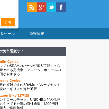
許可
ン＆セール
激安情報
の海外通販サイト
rlin Cycles
マノやSRAMのパーツが購入可能！さら
時々出る完成車、フレーム、ホイールの
価が安すぎる
eeks Cycles
料が複雑ですがSRAMのグループセット
安いイギリスの海外通販
ragon Bike(日本語)
ントロールテック、UNICHEなどの代理
もやってる台湾の海外通販。6900円以
購入で送料無料！