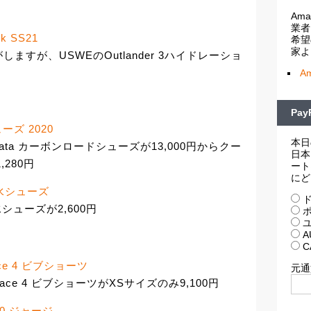
Am
業者
ck SS21
希望
家よ
すが、USWEのOutlander 3ハイドレーショ
）
A
Pa
ューズ 2020
本日
ata カーボンロードシューズが13,000円からクー
日本
,280円
ート
にど
d 防水シューズ
ド
防水シューズが2,600円
ポ
ユ
A
C
Race 4 ビブショーツ
元通
Race 4 ビブショーツがXSサイズのみ9,100円
 6.0 ジャージ