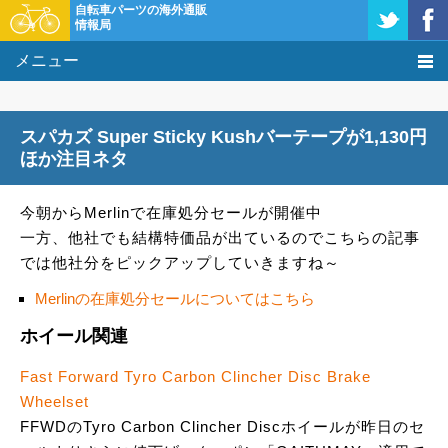
自転車パーツの海外通販
情報局
メニュー
価格比較
スパカズ Super Sticky Kushバーテープが1,130円
タレコミ掲示板
ほか注目ネタ
基礎知識
今朝からMerlinで在庫処分セールが開催中
一方、他社でも結構特価品が出ているのでこちらの記事
購入方法
では他社分をピックアップしていきますね～
クーポン＆セール
Merlinの在庫処分セールについてはこちら
ホイール関連
激安情報
Fast Forward Tyro Carbon Clincher Disc Brake
Wheelset
FFWDのTyro Carbon Clincher Discホイールが昨日のセ