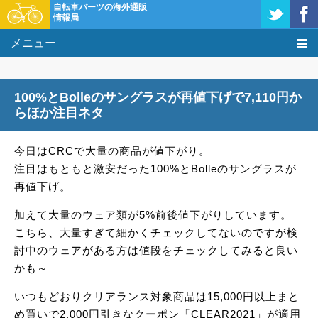
自転車パーツの海外通販
情報局
メニュー
価格比較
100%とBolleのサングラスが再値下げで7,110円か
タレコミ掲示板
らほか注目ネタ
基礎知識
今日はCRCで大量の商品が値下がり。
注目はもともと激安だった100%とBolleのサングラスが
購入方法
再値下げ。
クーポン＆セール
加えて大量のウェア類が5%前後値下がりしています。
こちら、大量すぎて細かくチェックしてないのですが検
激安情報
討中のウェアがある方は値段をチェックしてみると良い
かも～
いつもどおりクリアランス対象商品は15,000円以上まと
め買いで2,000円引きなクーポン「CLEAR2021」が適用