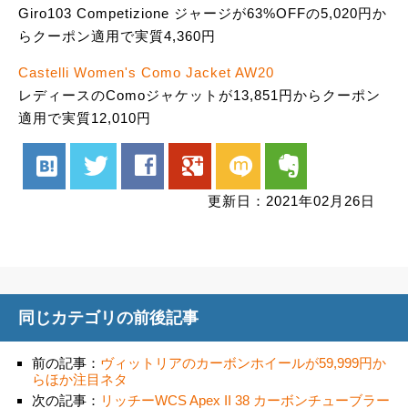
Giro103 Competizione ジャージが63%OFFの5,020円か
らクーポン適用で実質4,360円
Castelli Women's Como Jacket AW20
レディースのComoジャケットが13,851円からクーポン
適用で実質12,010円
hatenabookmark
twitter
facebook
google
mixi
evernote
更新日：2021年02月26日
同じカテゴリの前後記事
前の記事：
ヴィットリアのカーボンホイールが59,999円か
らほか注目ネタ
次の記事：
リッチーWCS Apex II 38 カーボンチューブラー