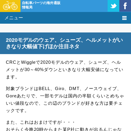
自転車パーツの海外通販
情報局
メニュー
価格比較
2020モデルのウェア、シューズ、ヘルメットがい
タレコミ掲示板
きなり大幅値下げほか注目ネタ
基礎知識
CRCとWiggleで2020モデルのウェア、シューズ、ヘル
メットが30～40%ダウンといきなり大幅安値になってい
購入方法
ます。
クーポン＆セール
対象ブランドはBELL、Giro、DMT、ノースウェイブ、
Goreあたりで、一部モデルは国内の半額くらいとめちゃ
激安情報
いい値段なので、この辺のブランドが好きな方は要チェ
ックです。
また、これはおまけですが・・・
おそらく今晩20時からまた某P社に動きが出るんじゃな