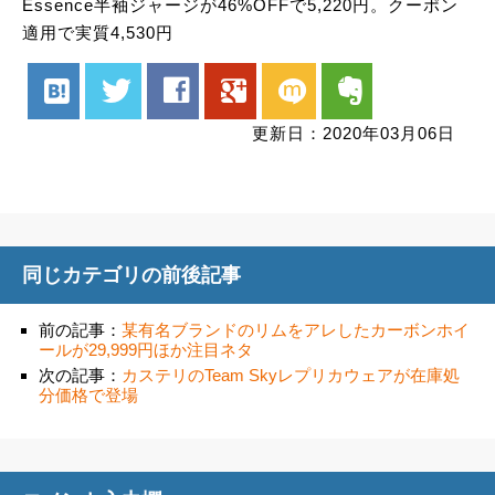
Essence半袖ジャージが46%OFFで5,220円。クーポン
適用で実質4,530円
hatenabookmark
twitter
facebook
google
mixi
evernote
更新日：2020年03月06日
同じカテゴリの前後記事
前の記事：
某有名ブランドのリムをアレしたカーボンホイ
ールが29,999円ほか注目ネタ
次の記事：
カステリのTeam Skyレプリカウェアが在庫処
分価格で登場