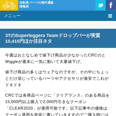
自転車パーツの海外通販
情報局
メニュー
価格比較
3TのSuperleggera Teamドロップバーが実質
タレコミ掲示板
10,410円ほか注目ネタ
基礎知識
今週はおとなしめで値下げ商品が少なかったCRCのと
Wiggleが週末に一気に動いて大量値下げ。
購入方法
値下げ商品の多くはウェアなのですが、その中にちょっ
クーポン＆セール
とだけ混じっているパーツやアクセサリが激安でこれが
ドキドキ
激安情報
CRCでは各商品ページに「クリアランス」のある商品を
15,000円以上購入で2,000円引きなクーポン
「CLEAR2020」が適用可能です。以下記事中の価格は
クーポン適用を前提に書いていきますのでご購入時には