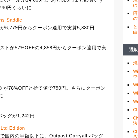
は
740円くらいに
円
の
s Saddle
と
ルが6,779円からクーポン適用で実質5,880円
由
oシートポストが57%OFFの4,858円からクーポン適用で実
通販
海
W
ウ
W
ルロックが78%OFFと捨て値で790円。さらにクーポン
W
に
W
Ch
バッグが1,242円
C
法
Ltd Edition
C
国内の半額以下に。Outpost Carryall バッグ
る