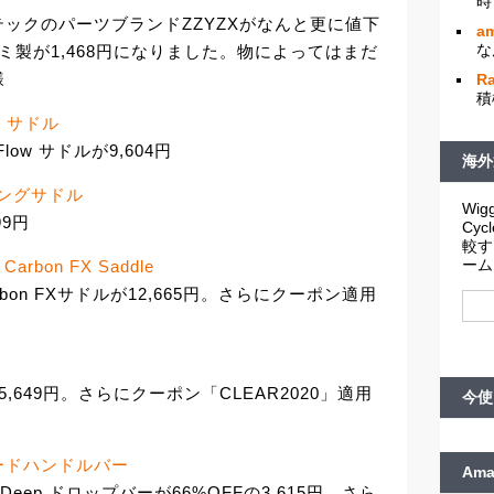
時
ックのパーツブランドZZYZXがなんと更に値下
am
な
ルミ製が1,468円になりました。物によってはまだ
様
R
積
low サドル
Flow サドルが9,604円
海外
 レーシングサドル
Wigg
99円
Cy
較す
ーム
t Carbon FX Saddle
Carbon FXサドルが12,665円。さらにクーポン適用
が5,649円。さらにクーポン「CLEAR2020」適用
今使
ep ロードハンドルバー
Am
 Deep ドロップバーが66%OFFの3,615円。さら