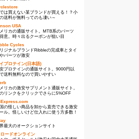
clestore
では買えない某ブランドが買える！？小
の送料が無料ってのも凄い～
enson USA
メリカの通販サイト。MTB系のパーツ
得意。時々出るクーポンが狙い目
bble Cycles
リジナルブランドRibbleの完成車とタイ
やパーツが激安
イプロテイン(日本語)
安プロテインの通販サイト。9000円以
で送料無料なので買いやすい
erb
メリカの激安サプリメント通販サイト。
のリンクをクリックでさらに5%OFF
iExpress.com
国の怪しい商品を卸から直売できる激安
ール。怪しいけど仕入れに使う方多数！
Bay
界最大のオークションサイト
sロードオンライン