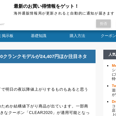
最新のお買い得情報をゲット！
海外通販情報局
海外通販情報局が更新されると自動的に通知が届きます
が明日で終了 1週間限定特価会場はこちら こちら
拒否
ush7
ミ掲示板
基礎知識
購入方法
クーポ
人気
7000クランクモデルが24,407円ほか注目ネタ
Me
シ
了
に
特
Tw
了で明日の夜以降値上がりするものもあると思う
送
が
D
のためか結構値下がり商品が出ています。一部商
コ
店
円引きなクーポン「CLEAR2020」が適用可能となっ
上