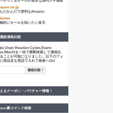
々やってるセールが激安な国内大手通販
azon.co.jp
んだかんだで便利なAmazon
akuten
極的にセールを狙いたい楽天
通販価格比較
le,Chain Reaction Cycles,Evans
cles,Bike24を一括で横断検索して価格比
ることが可能になりました。以下のフォ
に商品名を英語で入れて検索へGo!
えるクーポン・バウチャー情報！
azon裏コマンド検索