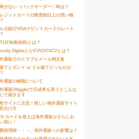
庫がない（バックオーダー）時は？
レジットカードの限度額以上の買い物
？
ルガ銀行VISAデビットカードのレート
？
AT(付加価値税)とは？
ecurity DightsとかCVV2/CVC2とは？
外通販でのトラブルメール例文集
建てとポンド or ドル建てどっちがお
？
外通販の納期について
外通販(Wiggle)で完成車を買うとこんな
じで届きます
欺サイトに注意！怪しい海外通販サイト
見分け方
EX カードを使えば海外通販がさらにお
い得に！
費税増税・・・、海外通販への影響は？
外通販でクーポンが適用できないとき