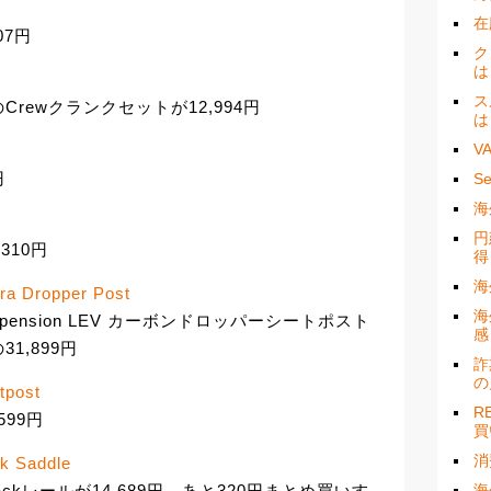
在
07円
ク
は
ス
のCrewクランクセットが12,994円
は
V
円
S
海
円
,310円
得
海
ra Dropper Post
海
spension LEV カーボンドロッパーシートポスト
感
1,899円
詐
の
tpost
R
599円
買
消
k Saddle
海
S Nackレールが14,689円。あと320円まとめ買いす