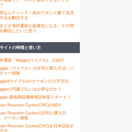
？
高ならチャンス！改めてポンド建て決済
方法を解説する
きどき海外通販が超激安になる、その理
を解説したいと思う
サイトの特徴と使い方
外通販「Wiggle(ウイグル)」の紹介
iggle（ウイグル）の評判と購入方法、バ
チャー情報
iggle(ウイグル)のクーポンの入手方法
iggleの円建て払いはお得なのか？
iggle 最低商品価格保証制度スタート！
ain Reaction Cycles(CRC)の紹介
hain Reaction Cyclesの評判と購入方
、クーポン情報
hain Reaction Cycles(CRC)を日本語化す
方法