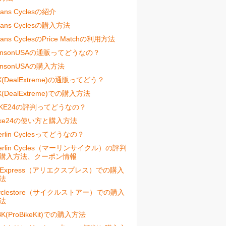
vans Cyclesの紹介
vans Cyclesの購入方法
vans CyclesのPrice Matchの利用方法
ensonUSAの通販ってどうなの？
ensonUSAの購入方法
X(DealExtreme)の通販ってどう？
X(DealExtreme)での購入方法
IKE24の評判ってどうなの？
ike24の使い方と購入方法
erlin Cyclesってどうなの？
erlin Cycles（マーリンサイクル）の評判
購入方法、クーポン情報
liExpress（アリエクスプレス）での購入
法
yclestore（サイクルストアー）での購入
法
BK(ProBikeKit)での購入方法