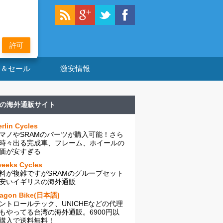
許可
ン＆セール
激安情報
の海外通販サイト
rlin Cycles
マノやSRAMのパーツが購入可能！さら
時々出る完成車、フレーム、ホイールの
価が安すぎる
eeks Cycles
料が複雑ですがSRAMのグループセット
安いイギリスの海外通販
ragon Bike(日本語)
ントロールテック、UNICHEなどの代理
もやってる台湾の海外通販。6900円以
購入で送料無料！