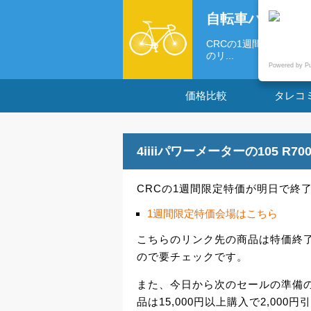
自転車パーツの
CRCの1週間限定特価
のリ...
Powered by P
価格比較
タレコ
4iiiiパワーメーターの105 R
CRCの1週間限定特価が明日で終
1週間限定特価会場はこちら
こちらのリンク先の商品は特価終
ので要チェックです。
また、今日から次のセールの準備
品は15,000円以上購入で2,000