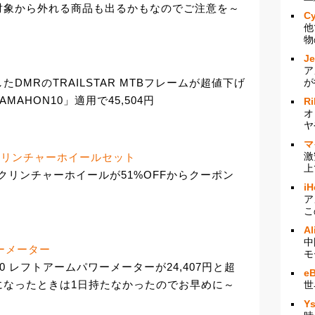
対象から外れる商品も出るかもなのでご注意を～
Cy
他
物
J
ア
が
DMRのTRAILSTAR MTBフレームが超値下げ
AHON10」適用で45,504円
Ri
オ
ヤ
マ
激
カーボンクリンチャーホイールセット
上
 カーボンクリンチャーホイールが51%OFFからクーポン
iH
ア
こ
Al
中
パワーメーター
モ
 R7000 レフトアームパワーメーターが24,407円と超
e
になったときは1日持たなかったのでお早めに～
世
Y