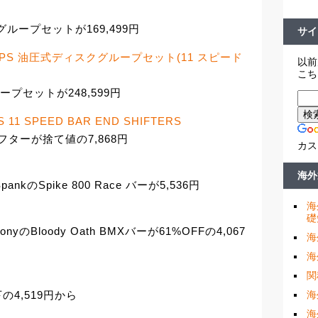
ループセットが169,499円
サイ
ード) EPS 油圧式ディスクグループセット(11 スピード
以前
こち
プセットが248,599円
 11 SPEED BAR END SHIFTERS
ターが捨て値の7,868円
カス
海外
kのSpike 800 Race バーが5,536円
海
礎
yのBloody Oath BMXバーが61%OFFの4,067
海
海
関
海
下の4,519円から
海