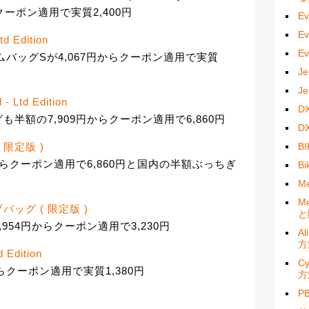
らクーポン適用で実質2,400円
E
E
d Edition
E
レームバッグSが4,067円からクーポン適用で実質
J
J
- Ltd Edition
D
グも半額の7,909円からクーポン適用で6,860円
D
B
( 限定版 )
9円からクーポン適用で6,860円と国内の半額ぶっちぎ
B
M
M
ーブバッグ ( 限定版 )
と
,954円からクーポン適用で3,230円
A
方
 Edition
C
からクーポン適用で実質1,380円
方
P