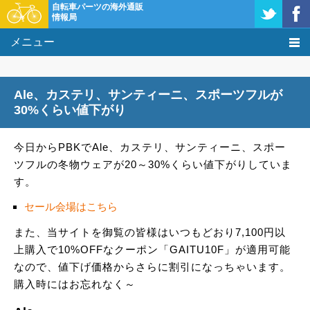
自転車パーツの海外通販
情報局
メニュー
価格比較
Ale、カステリ、サンティーニ、スポーツフルが
タレコミ掲示板
30%くらい値下がり
基礎知識
今日からPBKでAle、カステリ、サンティーニ、スポー
ツフルの冬物ウェアが20～30%くらい値下がりしていま
購入方法
す。
クーポン＆セール
セール会場はこちら
また、当サイトを御覧の皆様はいつもどおり7,100円以
激安情報
上購入で10%OFFなクーポン「GAITU10F」が適用可能
なので、値下げ価格からさらに割引になっちゃいます。
購入時にはお忘れなく～