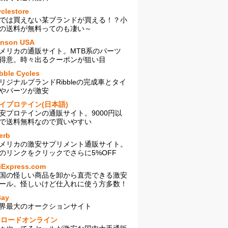
clestore
では買えない某ブランドが買える！？小
の送料が無料ってのも凄い～
enson USA
メリカの通販サイト。MTB系のパーツ
得意。時々出るクーポンが狙い目
bble Cycles
リジナルブランドRibbleの完成車とタイ
やパーツが激安
イプロテイン(日本語)
安プロテインの通販サイト。9000円以
で送料無料なので買いやすい
erb
メリカの激安サプリメント通販サイト。
のリンクをクリックでさらに5%OFF
iExpress.com
国の怪しい商品を卸から直売できる激安
ール。怪しいけど仕入れに使う方多数！
Bay
界最大のオークションサイト
sロードオンライン