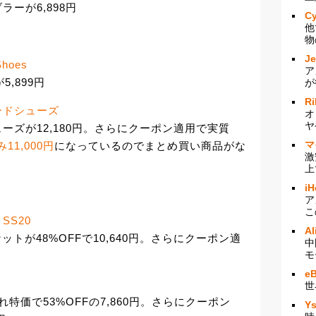
ブラーが6,898円
Cy
他
物
J
Shoes
ア
が5,899円
が
Ri
ve ロードシューズ
オ
ヤ
 ロードシューズが12,180円。さらにクーポン適用で実質
マ
11,000円
になっているのでまとめ買い商品がな
激
上
iH
ア
こ
t SS20
Al
ngsジャケットが48%OFFで10,640円。さらにクーポン適
中
モ
e
世
外れ特価で53%OFFの7,860円。さらにクーポン
Y