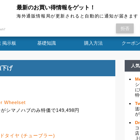
最新のお買い得情報をゲット！
海外通販情報局
海外通販情報局が更新されると自動的に通知が届きます
ora One 35 Clincher W...
拒否
ush7
ミ掲示板
基礎知識
購入方法
クーポ
人気
値下げ
Me
シ
に
特
r Wheelset
Tw
送
ャーがシマノハブのみ特価で149,498円
が
D
コ
店
.0 ロードタイヤ (チューブラー)
上