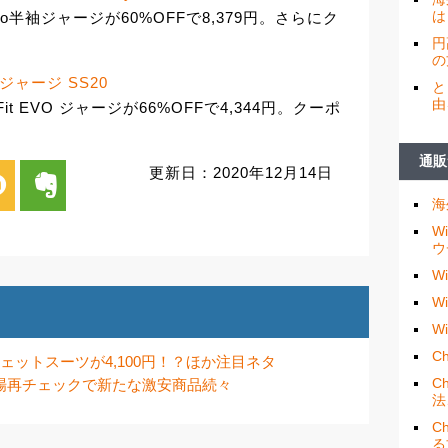
は
enio半袖ジャージが60%OFFで8,379円。さらにク
円
の
O ジャージ SS20
と
由
t EVO ジャージが66%OFFで4,344円。クーポ
通販
更新日：2020年12月14日
i
evernote
海
W
ウ
W
W
W
Ch
wnleeウェットスーツが4,100円！？ほか注目ネタ
C
場再チェックで新たな激安商品続々
法
C
る