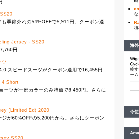
時
円
am
 SS20
な
ジャージも季節外れの54%OFFで5,911円。クーポン適
R
積
ycling Jersey - SS20
海外
,760円
Wigg
スーツ
Cy
較す
4.0 スピードスーツがクーポン適用で16,455円
ーム
 4 Short
 4 ショーツが一部カラーのみ特価で8,450円。さらに
ey (Limited Ed) 2020
今使
ージが60%OFFの5,200円から。さらにクーポン
Am
rsey SS20