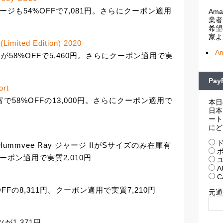
ャージも54%OFFで7,081円。さらにクーポン適用
Am
業者
希望
家よ
(Limited Edition) 2020
A
ジが58%OFFで5,460円。さらにクーポン適用で実
Pa
ort
富で58%OFFの13,000円。さらにクーポン適用で
本日
日本
ート
にど
I
ド
ummvee Ray ジャージ IIがSサイズのみ在庫有
ポ
クーポン適用で実質2,010円
ユ
A
C
5%OFFの8,311円。クーポン適用で実質7,210円
元通
ツが1,371円