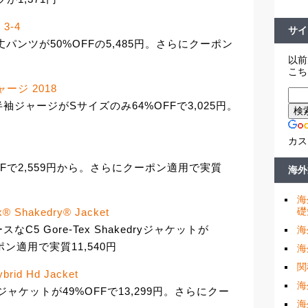
 3-4
サイ
 3/4丈パンツが50%OFFの5,485円。さらにクーポン
以前
こち
 ジャージ 2018
mated 半袖ジャージがSサイズのみ64%OFFで3,025円。
カス
OFFで2,559円から。さらにクーポン適用で実質
海外
海
礎
x® Shakedry® Jacket
C5 Gore-Tex Shakedryジャケットが
海
ポン適用で実質11,540円
海
関
brid Hd Jacket
海
 Hdジャケットが49%OFFで13,299円。さらにクー
海