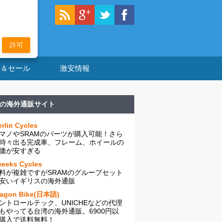
許可
ン＆セール
激安情報
の海外通販サイト
rlin Cycles
マノやSRAMのパーツが購入可能！さら
時々出る完成車、フレーム、ホイールの
価が安すぎる
eeks Cycles
料が複雑ですがSRAMのグループセット
安いイギリスの海外通販
ragon Bike(日本語)
ントロールテック、UNICHEなどの代理
もやってる台湾の海外通販。6900円以
購入で送料無料！