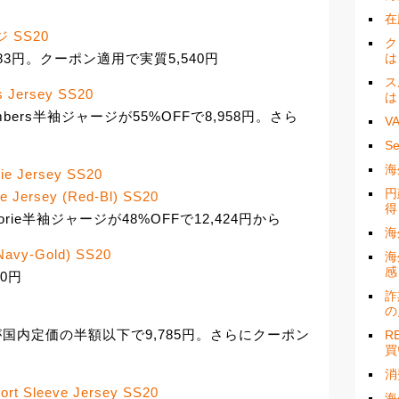
在
ジ SS20
ク
は
6,383円。クーポン適用で実質5,540円
ス
s Jersey SS20
は
limbers半袖ジャージが55%OFFで8,958円。さら
V
S
海
ie Jersey SS20
円
e Jersey (Red-Bl) SS20
得
ategorie半袖ジャージが48%OFFで12,424円から
海
Navy-Gold) SS20
海
感
50円
詐
の
ケットが国内定価の半額以下で9,785円。さらにクーポン
R
買
消
ort Sleeve Jersey SS20
海