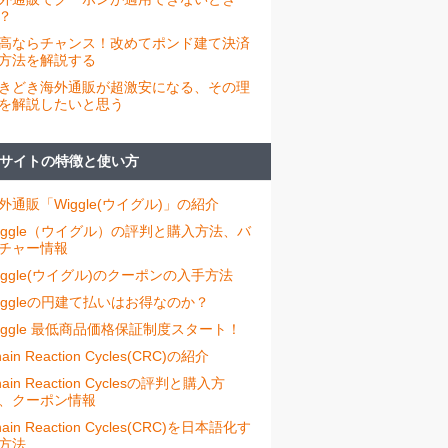
？
高ならチャンス！改めてポンド建て決済
方法を解説する
きどき海外通販が超激安になる、その理
を解説したいと思う
サイトの特徴と使い方
外通販「Wiggle(ウイグル)」の紹介
iggle（ウイグル）の評判と購入方法、バ
チャー情報
iggle(ウイグル)のクーポンの入手方法
iggleの円建て払いはお得なのか？
iggle 最低商品価格保証制度スタート！
ain Reaction Cycles(CRC)の紹介
hain Reaction Cyclesの評判と購入方
、クーポン情報
hain Reaction Cycles(CRC)を日本語化す
方法