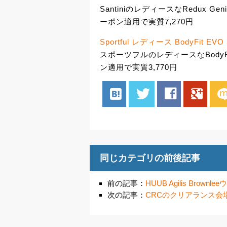
SantiniのレディースなRedux G
ーポン適用で実質7,270円
Sportful レディース BodyFit EV
スポーツフルのレディースなBodyFi
ン適用で実質3,770円
hatenabookmark
twitter
facebook
google
mix
同じカテゴリの前後記事
前の記事：
HUUB Agilis Bro
次の記事：
CRCのクリアランス会