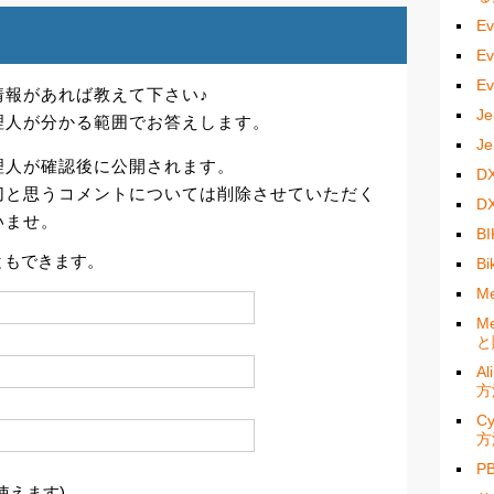
E
E
E
情報があれば教えて下さい♪
J
理人が分かる範囲でお答えします。
J
理人が確認後に公開されます。
D
切と思うコメントについては削除させていただく
D
いませ。
B
ともできます。
B
M
M
と
A
方
C
方
P
使えます)