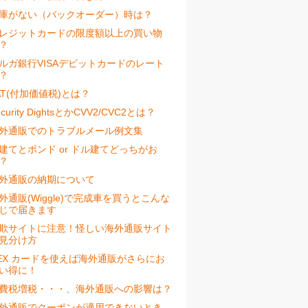
庫がない（バックオーダー）時は？
レジットカードの限度額以上の買い物
？
ルガ銀行VISAデビットカードのレート
？
AT(付加価値税)とは？
ecurity DightsとかCVV2/CVC2とは？
外通販でのトラブルメール例文集
建てとポンド or ドル建てどっちがお
？
外通販の納期について
外通販(Wiggle)で完成車を買うとこんな
じで届きます
欺サイトに注意！怪しい海外通販サイト
見分け方
EX カードを使えば海外通販がさらにお
い得に！
費税増税・・・、海外通販への影響は？
外通販でクーポンが適用できないとき