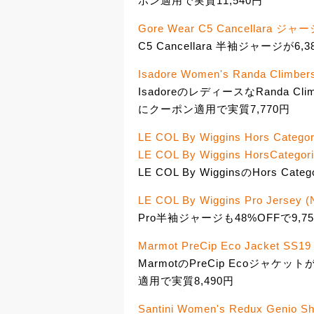
ポン適用で実質11,540円
Gore Wear C5 Cancellara ジャー
C5 Cancellara 半袖ジャージが
Isadore Women's Randa Climber
IsadoreのレディースなRanda C
にクーポン適用で実質7,770円
LE COL By Wiggins Hors Categor
LE COL By Wiggins HorsCategori
LE COL By WigginsのHors C
LE COL By Wiggins Pro Jersey (
Pro半袖ジャージも48%OFFで9,7
Marmot PreCip Eco Jacket SS19
MarmotのPreCip Ecoジャ
適用で実質8,490円
Santini Women's Redux Genio Sh