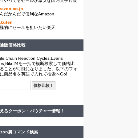
々やってるセールが激安な国内大手通販
azon.co.jp
んだかんだで便利なAmazon
akuten
極的にセールを狙いたい楽天
通販価格比較
le,Chain Reaction Cycles,Evans
cles,Bike24を一括で横断検索して価格比
ることが可能になりました。以下のフォ
に商品名を英語で入れて検索へGo!
えるクーポン・バウチャー情報！
azon裏コマンド検索