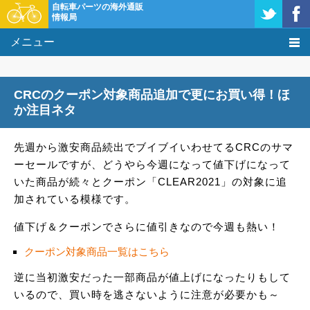
自転車パーツの海外通販
情報局
メニュー
価格比較
CRCのクーポン対象商品追加で更にお買い得！ほ
タレコミ掲示板
か注目ネタ
基礎知識
先週から激安商品続出でブイブイいわせてるCRCのサマ
ーセールですが、どうやら今週になって値下げになって
購入方法
いた商品が続々とクーポン「CLEAR2021」の対象に追
加されている模様です。
クーポン＆セール
値下げ＆クーポンでさらに値引きなので今週も熱い！
激安情報
クーポン対象商品一覧はこちら
逆に当初激安だった一部商品が値上げになったりもして
いるので、買い時を逃さないように注意が必要かも～