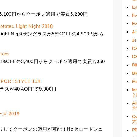
E
FFの6,100円からクーポン適用で実質5,290円
E
E
ototec Light Night 2018
J
otec Light Nightサングラスが55%OFFの4,900円から
J
D
sses
D
ラスが48%OFFの3,400円からクーポン適用で実質2,950
B
B
PORTSTYLE 104
M
グラスが40%OFFで9,900円
M
と
A
方
ーズ 2019
C
方
がりしてクーポンの適用が可能！Helixロードシュ
P