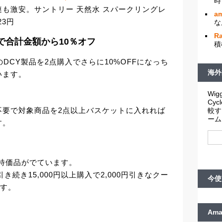
時
も激安。サントリー 天然水 スパークリングレ
am
23円
な
R
購入で合計金額から10％オフ
積
みのDCY製品を2点購入でさらに10%OFFになっち
海外
います。
Wigg
Cy
不要で対象商品を2点以上バスケットに入れれば
較す
ーム
す。
続き特価品がでています。
続き15,000円以上購入で2,000円引きなクー
今使
です。
Am