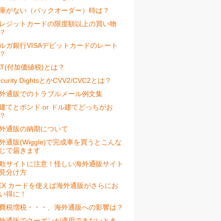
庫がない（バックオーダー）時は？
レジットカードの限度額以上の買い物
？
ルガ銀行VISAデビットカードのレート
？
AT(付加価値税)とは？
ecurity DightsとかCVV2/CVC2とは？
外通販でのトラブルメール例文集
建てとポンド or ドル建てどっちがお
？
外通販の納期について
外通販(Wiggle)で完成車を買うとこんな
じで届きます
欺サイトに注意！怪しい海外通販サイト
見分け方
EX カードを使えば海外通販がさらにお
い得に！
費税増税・・・、海外通販への影響は？
外通販でクーポンが適用できないとき