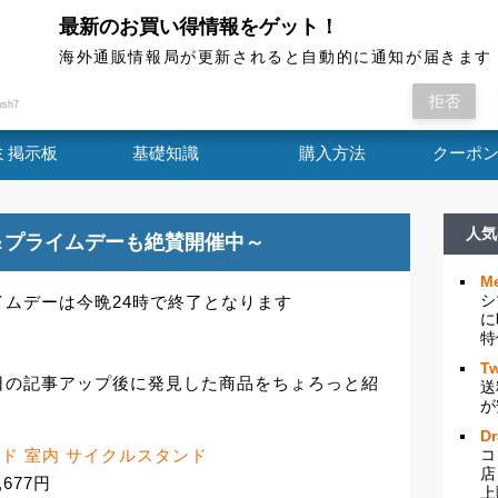
最新のお買い得情報をゲット！
海外通販情報局
海外通販情報局が更新されると自動的に通知が届きます
ンのプライムデーは今晩24時で終了となります
拒否
ush7
ミ掲示板
基礎知識
購入方法
クーポ
人気
＆プライムデーも絶賛開催中～
Me
シ
ムデーは今晩24時で終了となります
に
特
Tw
日の記事アップ後に発見した商品をちょろっと紹
送
が
D
タンド 室内 サイクルスタンド
コ
店
677円
上