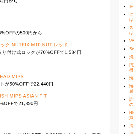
552円から
在
ク
は
ス
4%OFFの500円から
は
V
ク NUTFIX M10 NUT レッド
S
体取り付け式ロックが70%OFFで1,584円
海
円
得
EAD MIPS
海
トが50%OFFで22,440円
海
感
H MIPS ASIAN FIT
詐
0%OFFで21,890円
の
R
買
消
海