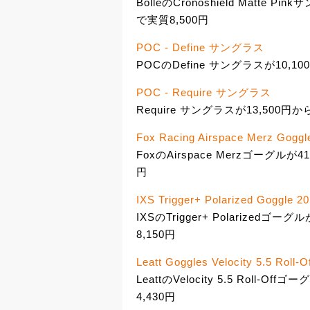
BolleのCronoshield Matte
で実質8,500円
POC - Define サングラス
POCのDefine サングラスが10,10
POC - Require サングラス
Require サングラスが13,500円か
Fox Racing Airspace Merz Goggl
FoxのAirspace Merzゴーグル
円
IXS Trigger+ Polarized Goggle 2
IXSのTrigger+ Polarized
8,150円
Leatt Goggles Velocity 5.5 Roll-O
LeattのVelocity 5.5 Roll
4,430円