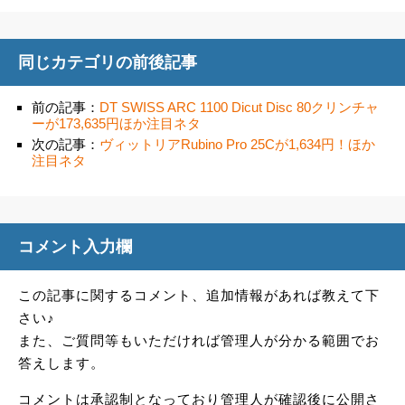
同じカテゴリの前後記事
前の記事：
DT SWISS ARC 1100 Dicut Disc 80クリンチャ
ーが173,635円ほか注目ネタ
次の記事：
ヴィットリアRubino Pro 25Cが1,634円！ほか
注目ネタ
コメント入力欄
この記事に関するコメント、追加情報があれば教えて下
さい♪
また、ご質問等もいただければ管理人が分かる範囲でお
答えします。
コメントは承認制となっており管理人が確認後に公開さ