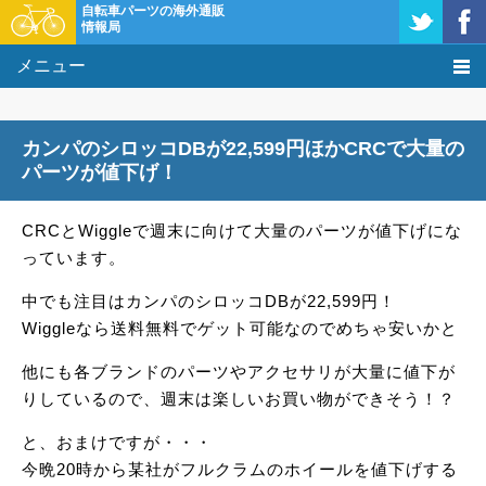
自転車パーツの海外通販
情報局
メニュー
価格比較
カンパのシロッコDBが22,599円ほかCRCで大量の
タレコミ掲示板
パーツが値下げ！
基礎知識
CRCとWiggleで週末に向けて大量のパーツが値下げにな
っています。
購入方法
中でも注目はカンパのシロッコDBが22,599円！
クーポン＆セール
Wiggleなら送料無料でゲット可能なのでめちゃ安いかと
他にも各ブランドのパーツやアクセサリが大量に値下が
激安情報
りしているので、週末は楽しいお買い物ができそう！？
と、おまけですが・・・
今晩20時から某社がフルクラムのホイールを値下げする