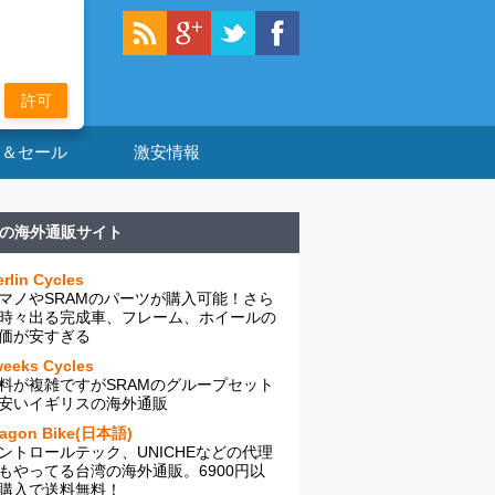
許可
ン＆セール
激安情報
の海外通販サイト
rlin Cycles
マノやSRAMのパーツが購入可能！さら
時々出る完成車、フレーム、ホイールの
価が安すぎる
eeks Cycles
料が複雑ですがSRAMのグループセット
安いイギリスの海外通販
ragon Bike(日本語)
ントロールテック、UNICHEなどの代理
もやってる台湾の海外通販。6900円以
購入で送料無料！