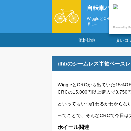
自転車パーツの
WiggleとCRCから
まし...
Powered by P
価格比較
タレコ
dhbのシームレス半袖ベースレ
WiggleとCRCから出ていた15
CRCの15,000円以上購入で3,
といってもいつ終わるかわからな
ってことで、そんなCRCで今日は
ホイール関連