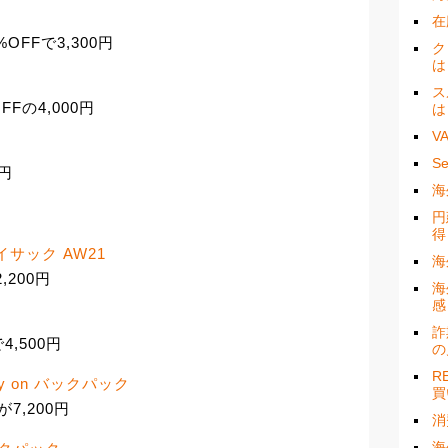
在
6%OFFで3,300円
ク
は
ス
Fの4,000円
は
V
S
0円
海
円
得
イサック AW21
海
200円
海
感
詐
,500円
の
R
arry on バックパック
買
クが7,200円
消
海