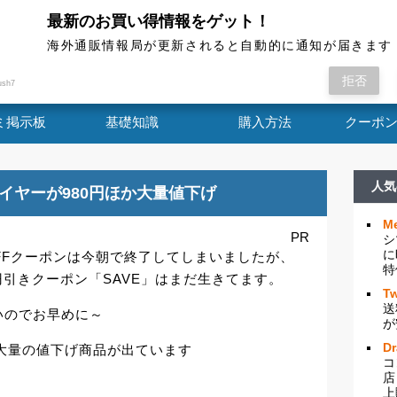
最新のお買い得情報をゲット！
海外通販情報局
海外通販情報局が更新されると自動的に通知が届きます
出ていた15%OFFクーポンは今朝で終了してしまい
拒否
ush7
ミ掲示板
基礎知識
購入方法
クーポ
人気
イヤーが980円ほか大量値下げ
Me
PR
シ
に
%OFFクーポンは今朝で終了してしまいましたが、
特
750円引きクーポン「SAVE」はまだ生きてます。
Tw
送
いのでお早めに～
が
D
大量の値下げ商品が出ています
コ
店
上