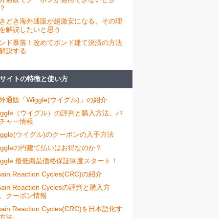
？
きどき海外通販が超激安になる、その理
を解説したいと思う
ンド暴落！改めてポンド建て決済の方法
解説する
サイトの特徴と使い方
外通販「Wiggle(ウイグル)」の紹介
iggle（ウイグル）の評判と購入方法、バ
チャー情報
iggle(ウイグル)のクーポンの入手方法
iggleの円建て払いはお得なのか？
iggle 最低商品価格保証制度スタート！
ain Reaction Cycles(CRC)の紹介
hain Reaction Cyclesの評判と購入方
、クーポン情報
hain Reaction Cycles(CRC)を日本語化す
方法