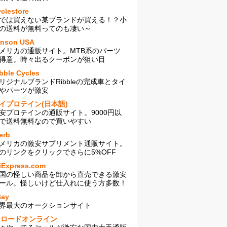
clestore
では買えない某ブランドが買える！？小
の送料が無料ってのも凄い～
enson USA
メリカの通販サイト。MTB系のパーツ
得意。時々出るクーポンが狙い目
bble Cycles
リジナルブランドRibbleの完成車とタイ
やパーツが激安
イプロテイン(日本語)
安プロテインの通販サイト。9000円以
で送料無料なので買いやすい
erb
メリカの激安サプリメント通販サイト。
のリンクをクリックでさらに5%OFF
iExpress.com
国の怪しい商品を卸から直売できる激安
ール。怪しいけど仕入れに使う方多数！
Bay
界最大のオークションサイト
sロードオンライン