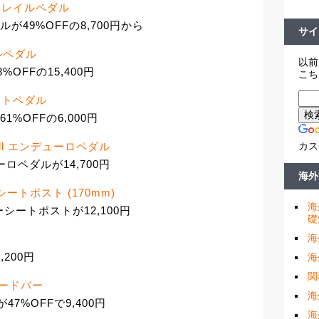
モリトレイルペダル
ルが49%OFFの8,700円から
サイ
レイルペダル
以前
8%OFFの15,400円
こち
フラットペダル
61%OFFの6,000円
カス
am Hill エンデューロペダル
ンデューロペダルが14,700円
海外
パーシートポスト (170mm)
海
ッパーシートポストが12,100円
礎
海
,200円
海
関
 ロードバー
海
が47%OFFで9,400円
海