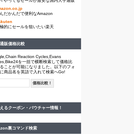
々やってるセールが激安な国内大手通販
azon.co.jp
んだかんだで便利なAmazon
akuten
極的にセールを狙いたい楽天
通販価格比較
le,Chain Reaction Cycles,Evans
cles,Bike24を一括で横断検索して価格比
ることが可能になりました。以下のフォ
に商品名を英語で入れて検索へGo!
えるクーポン・バウチャー情報！
azon裏コマンド検索