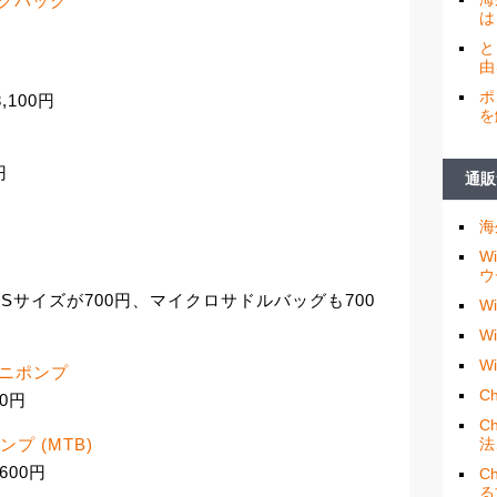
バックパック
は
円
と
由
ポ
,100円
を
円
通販
海
W
ウ
、Sサイズが700円、マイクロサドルバッグも700
W
W
W
) ミニポンプ
Ch
00円
C
法
ンプ (MTB)
600円
C
る