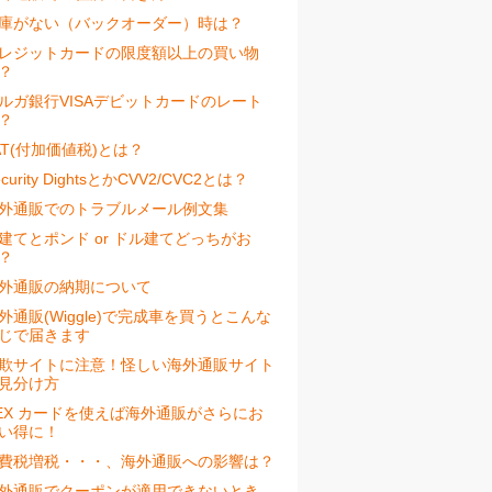
庫がない（バックオーダー）時は？
レジットカードの限度額以上の買い物
？
ルガ銀行VISAデビットカードのレート
？
AT(付加価値税)とは？
ecurity DightsとかCVV2/CVC2とは？
外通販でのトラブルメール例文集
建てとポンド or ドル建てどっちがお
？
外通販の納期について
外通販(Wiggle)で完成車を買うとこんな
じで届きます
欺サイトに注意！怪しい海外通販サイト
見分け方
EX カードを使えば海外通販がさらにお
い得に！
費税増税・・・、海外通販への影響は？
外通販でクーポンが適用できないとき