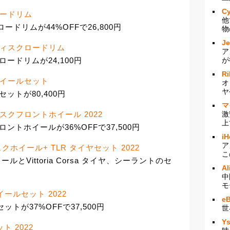
Cy
ボンロードリム
他
ーボンロードリムが44%OFFで26,800円
物
J
ーボンディスクロードリム
ア
が
スクロードリムが24,100円
Ri
ーボンホイールセット
オ
ヤ
ルセットが80,400円
マ
激
ンディスクフロントホイール 2022
上
フロントホイールが36%OFFで37,500円
iH
ア
ィスクホイール+ TLR タイヤセット 2022
こ
ールとVittoria Corsa タイヤ、シーラントのセ
Al
中
モ
ホイールセット 2022
e
セットが37%OFFで37,500円
世
Y
ット 2022