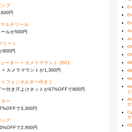
ポンプ
E
600円
E
E
 in 1 マルチツール
J
マルチツールが500円
J
ードクリート
D
が800円
D
B
コンピューター + カメラマウント 2021
 + カメラマウントが1,300円
B
M
スマートフォンホルダー付き )
M
付き汗よけネットが67%OFFで800円
と
A
クター
方
OFFで3,300円
C
方
ーバッグ
P
0%OFFで2,900円