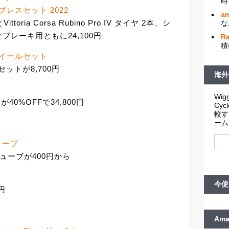
時
ューブレスセット 2022
am
toria Corsa Rubino Pro IV タイヤ 2本、シ
な
レーキ用ともに24,100円
R
積
ロイホイールセット
セットが8,700円
海外
Wigg
トが40%OFFで34,800円
Cy
較す
ーム
ューブ
チューブが400円から
ヤ
今使
0円
Am