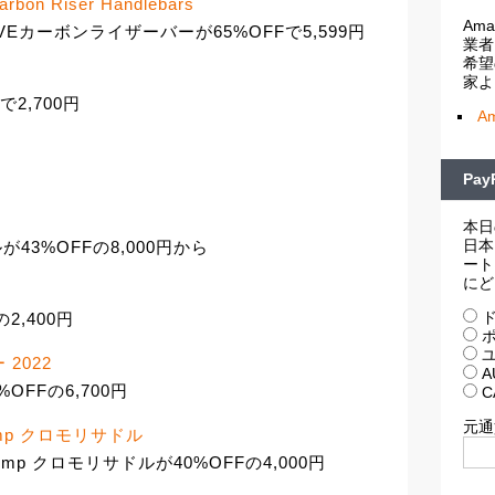
rbon Riser Handlebars
Am
AVEカーボンライザーバーが65%OFFで5,599円
業者
希望
家よ
Fで2,700円
A
Pa
本日
日本
ルが43%OFFの8,000円から
ート
にど
ド
の2,400円
ポ
ユ
 2022
A
%OFFの6,700円
C
元通
Comp クロモリサドル
 Comp クロモリサドルが40%OFFの4,000円