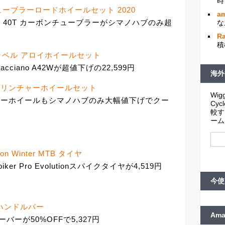
時
ボンチューブラーロードホイールセット 2020
am
D 40T カーボンチューブラーがシマノハブのみ超
な
R
積
W ダークラベル アロイホイールセット
cciano A42Wが超値下げの22,599円
海外
カーボンクリンチャーホイールセット
Wigg
リンチャーホイールもシマノハブのみ大幅値下げでクー
Cy
較す
ーム
ution Winter MTB タイヤ
r Pro Evolutionスパイクタイヤが4,519円
今使
ザーハンドルバー
Am
ーバーが50%OFFで5,327円