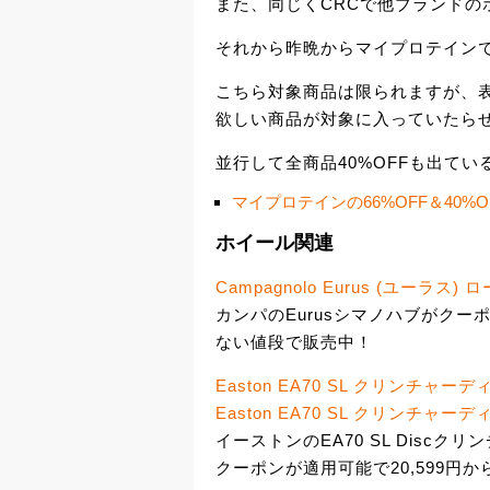
また、同じくCRCで他ブランドの
それから昨晩からマイプロテインで
こちら対象商品は限られますが、表
欲しい商品が対象に入っていたら
並行して全商品40%OFFも出て
マイプロテインの66%OFF＆40%
ホイール関連
Campagnolo Eurus (ユーラ
カンパのEurusシマノハブがクーポン
ない値段で販売中！
Easton EA70 SL クリンチャ
Easton EA70 SL クリンチャ
イーストンのEA70 SL Discク
クーポンが適用可能で20,599円か