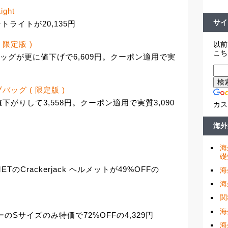
ight
サイ
フロントライトが20,135円
( 限定版 )
以前
こち
サドルバッグが更に値下げで6,609円。クーポン適用で実
ーブバッグ ( 限定版 )
値下がりして3,558円。クーポン適用で実質3,090
カス
海外
海
礎
Crackerjack ヘルメットが49%OFFの
海
海
関
海
ーのSサイズのみ特価で72%OFFの4,329円
海