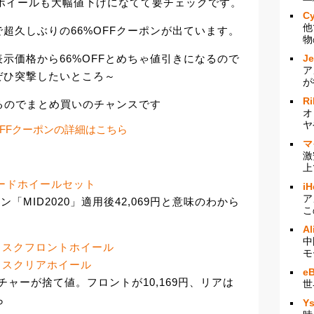
ホイールも大幅値下げになてて要チェックです。
Cy
他
超久しぶりの66%OFFクーポンが出ています。
物
示価格から66%OFFとめちゃ値引きになるので
J
ア
ぜひ突撃したいところ～
が
Ri
いるのでまとめ買いのチャンスです
オ
ヤ
OFFクーポンの詳細はこちら
マ
激
上
ス) ロードホイールセット
iH
ア
「MID2020」適用後42,069円と意味のわから
こ
Al
中
ーディスクフロントホイール
モ
ーディスクリアホイール
e
リンチャーが捨て値。フロントが10,169円、リアは
世
ら
Y