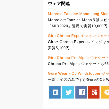
ウェア関連
Morvelo Fanzine Mono Long Slee
MorveloのFanzine Mono長
「MID2020」適用で実質10,000円
Giro Chrono Expert レインジャ
GiroのChrono Expert レイ
実質5,100円
Giro Chrono Pro Alpha ジャケッ
Chrono Pro Alpha ジャケット
Gore Wear - C5 Windstopper 
一部サイズのみですがGoreのC5 Win
hatenabookmark
twitter
facebook
google
mix