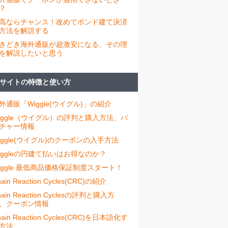
？
高ならチャンス！改めてポンド建て決済
方法を解説する
きどき海外通販が超激安になる、その理
を解説したいと思う
サイトの特徴と使い方
外通販「Wiggle(ウイグル)」の紹介
iggle（ウイグル）の評判と購入方法、バ
チャー情報
iggle(ウイグル)のクーポンの入手方法
iggleの円建て払いはお得なのか？
iggle 最低商品価格保証制度スタート！
ain Reaction Cycles(CRC)の紹介
hain Reaction Cyclesの評判と購入方
、クーポン情報
hain Reaction Cycles(CRC)を日本語化す
方法