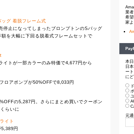
Am
業者
希望
バッグ 着脱フレーム式
家よ
売停止になってしまったブロンプトンのSバッグ
A
半額を大幅に下回る脱着式フレームセットで
Pa
t
本日
フロントライトが一部カラーのみ特価で4,677円から
日本
ート
にど
ロアポンプが50%OFFで8,033円
ド
ポ
ユ
A
ンプが43%OFFの5,287円。さらにまとめ買いでクーポン
C
0円くらいに
元通
ントライト
が5,389円