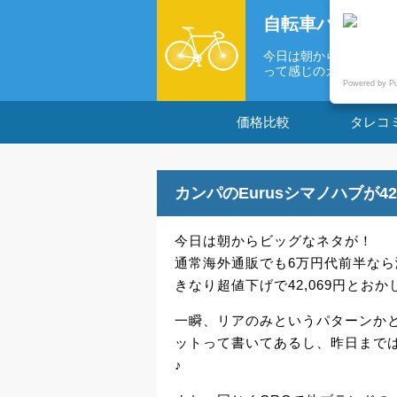
自転車パーツの
今日は朝からビッグなネ
って感じのカ...
Powered by P
価格比較
タレコ
カンパのEurusシマノハブが4
今日は朝からビッグなネタが！
通常海外通販でも6万円代前半なら
きなり超値下げで42,069円とお
一瞬、リアのみというパターンか
ットって書いてあるし、昨日までは
♪