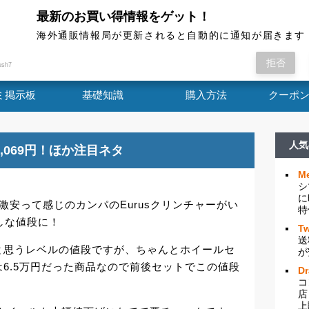
最新のお買い得情報をゲット！
海外通販情報局
海外通販情報局が更新されると自動的に通知が届きます
タが！ 通常海外通販でも6万円代前半なら激安
拒否
ush7
ミ掲示板
基礎知識
購入方法
クーポ
人気
2,069円！ほか注目ネタ
Me
シ
に
激安って感じのカンパのEurusクリンチャーがい
特
かしな値段に！
Tw
送
と思うレベルの値段ですが、ちゃんとホイールセ
が
6.5万円だった商品なので前後セットでこの値段
D
コ
店
上