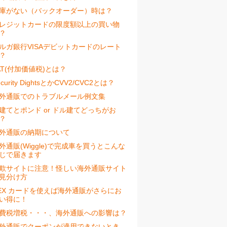
庫がない（バックオーダー）時は？
レジットカードの限度額以上の買い物
？
ルガ銀行VISAデビットカードのレート
？
AT(付加価値税)とは？
ecurity DightsとかCVV2/CVC2とは？
外通販でのトラブルメール例文集
建てとポンド or ドル建てどっちがお
？
外通販の納期について
外通販(Wiggle)で完成車を買うとこんな
じで届きます
欺サイトに注意！怪しい海外通販サイト
見分け方
EX カードを使えば海外通販がさらにお
い得に！
費税増税・・・、海外通販への影響は？
外通販でクーポンが適用できないとき