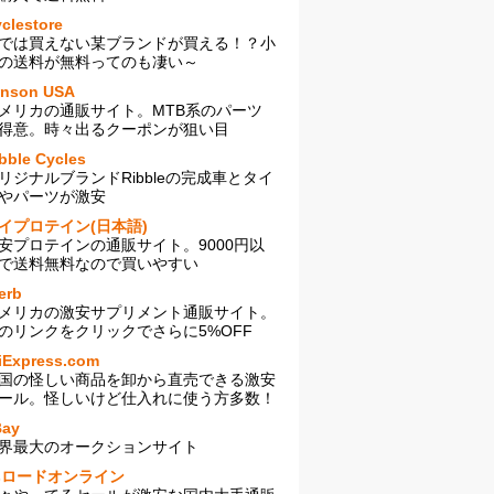
clestore
では買えない某ブランドが買える！？小
の送料が無料ってのも凄い～
enson USA
メリカの通販サイト。MTB系のパーツ
得意。時々出るクーポンが狙い目
bble Cycles
リジナルブランドRibbleの完成車とタイ
やパーツが激安
イプロテイン(日本語)
安プロテインの通販サイト。9000円以
で送料無料なので買いやすい
erb
メリカの激安サプリメント通販サイト。
のリンクをクリックでさらに5%OFF
iExpress.com
国の怪しい商品を卸から直売できる激安
ール。怪しいけど仕入れに使う方多数！
Bay
界最大のオークションサイト
sロードオンライン