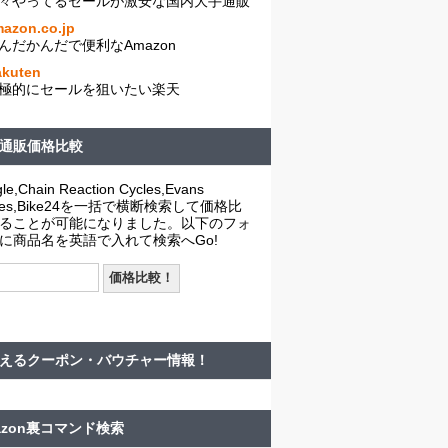
々やってるセールが激安な国内大手通販
azon.co.jp
んだかんだで便利なAmazon
akuten
極的にセールを狙いたい楽天
通販価格比較
le,Chain Reaction Cycles,Evans
cles,Bike24を一括で横断検索して価格比
ることが可能になりました。以下のフォ
に商品名を英語で入れて検索へGo!
えるクーポン・バウチャー情報！
azon裏コマンド検索