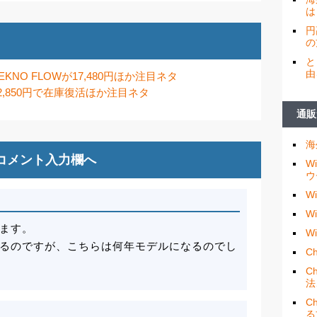
は
円
の
と
由
EKNO FLOWが17,480円ほか注目ネタ
が2,850円で在庫復活ほか注目ネタ
通販
海
コメント入力欄へ
W
ウ
W
W
ます。
W
るのですが、こちらは何年モデルになるのでし
Ch
C
法
C
る