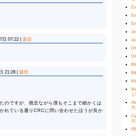
E
E
E
J
7日 07:22
|
返信
J
D
D
B
日 21:28
|
返信
B
M
M
と
A
たのですが、残念ながら僕もそこまで細かくは
方
かれている通りCRCに問い合わせたほうが良か
C
方
P