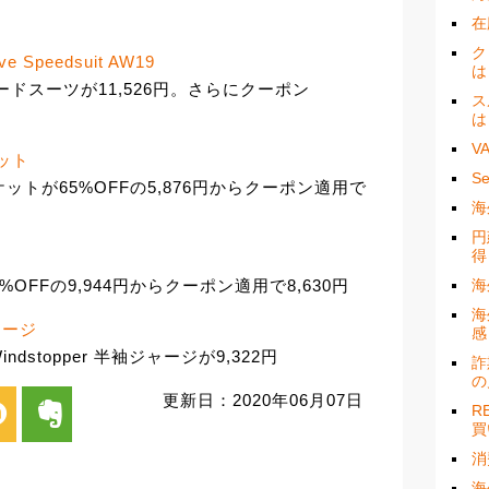
在
ク
ve Speedsuit AW19
は
袖スピードスーツが11,526円。さらにクーポン
ス
は
V
ケット
S
ンジャケットが65%OFFの5,876円からクーポン適用で
海
円
得
ト
も65%OFFの9,944円からクーポン適用で8,630円
海
海
ジャージ
感
dstopper 半袖ジャージが9,322円
詐
の
更新日：2020年06月07日
i
evernote
R
買
消
海