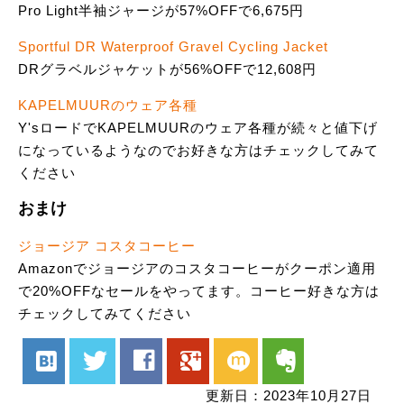
Pro Light半袖ジャージが57%OFFで6,675円
Sportful DR Waterproof Gravel Cycling Jacket
DRグラベルジャケットが56%OFFで12,608円
KAPELMUURのウェア各種
Y'sロードでKAPELMUURのウェア各種が続々と値下げ
になっているようなのでお好きな方はチェックしてみて
ください
おまけ
ジョージア コスタコーヒー
Amazonでジョージアのコスタコーヒーがクーポン適用
で20%OFFなセールをやってます。コーヒー好きな方は
チェックしてみてください
hatenabookmark
twitter
facebook
google
mixi
evernote
更新日：2023年10月27日