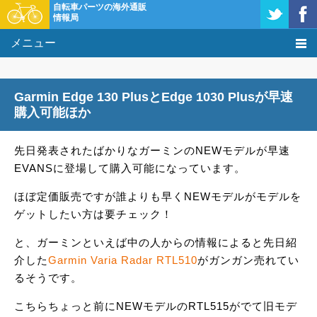
自転車パーツの海外通販
情報局
メニュー
価格比較
Garmin Edge 130 PlusとEdge 1030 Plusが早速
タレコミ掲示板
購入可能ほか
基礎知識
先日発表されたばかりなガーミンのNEWモデルが早速
EVANSに登場して購入可能になっています。
購入方法
ほぼ定価販売ですが誰よりも早くNEWモデルがモデルを
クーポン＆セール
ゲットしたい方は要チェック！
と、ガーミンといえば中の人からの情報によると先日紹
激安情報
介した
Garmin Varia Radar RTL510
がガンガン売れてい
るそうです。
こちらちょっと前にNEWモデルのRTL515がでて旧モデ