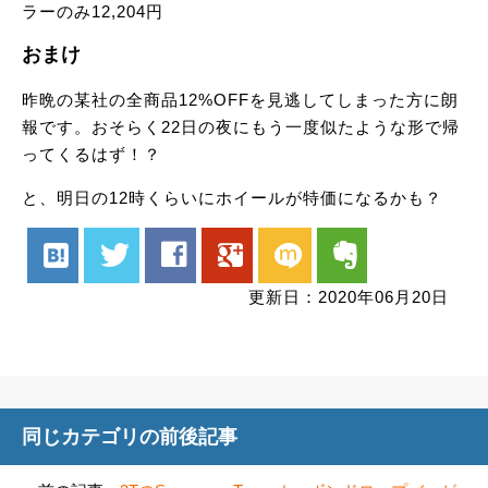
ラーのみ12,204円
おまけ
昨晩の某社の全商品12%OFFを見逃してしまった方に朗
報です。おそらく22日の夜にもう一度似たような形で帰
ってくるはず！？
と、明日の12時くらいにホイールが特価になるかも？
hatenabookmark
twitter
facebook
google
mixi
evernote
更新日：2020年06月20日
同じカテゴリの前後記事