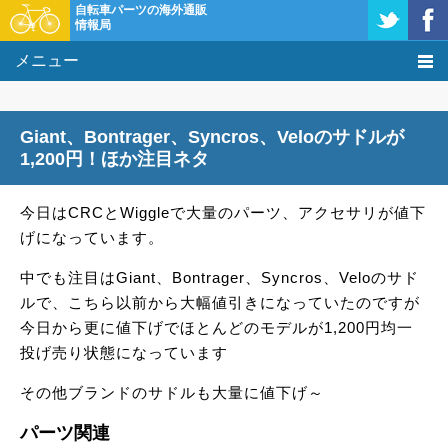
自転車パーツの海外通販
情報局
メニュー
価格比較
Giant、Bontrager、Syncros、Veloのサドルが
タレコミ掲示板
1,200円！ほか注目ネタ
基礎知識
今日はCRCとWiggleで大量のパーツ、アクセサリが値下
げになっています。
購入方法
中でも注目はGiant、Bontrager、Syncros、Veloのサド
クーポン＆セール
ルで、こちら以前から大幅値引きになっていたのですが
今日から更に値下げでほとんどのモデルが1,200円均一
激安情報
投げ売り状態になっています
その他ブランドのサドルも大量に値下げ～
パーツ関連