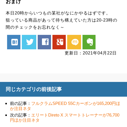
おまけ
本日20時からいつもの某社がなにかやるはずです。
狙っている商品があって待ち構えていた方は20-23時の
間のチェックをお忘れなく～
hatenabookmark
twitter
facebook
google
mixi
evernote
更新日：2021年04月22日
同じカテゴリの前後記事
前の記事：
フルクラムSPEED 55Cカーボンが165,200円ほ
か注目ネタ
次の記事：
エリートDireto X スマートトレーナーが76,700
円ほか注目ネタ