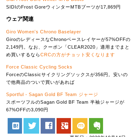
SIDIのFrost GoreウィンターMTBブーツが17,869円
ウェア関連
Giro Women's Chrono Baselayer
GiroのレディースなChronoベースレイヤーが57%OFFの
2,149円。なお、クーポン「CLEAR2020」適用までまと
め買いするなら
CRCの方がチョット安くなります
Force Classic Cycling Socks
ForceのClassicサイクリングソックスが356円。安いの
で他商品のついで買いがあれば
Sportful - Sagan Gold BF Team ジャージ
スポーツフルのSagan Gold BF Team 半袖ジャージが
67%OFFの3,090円
hatenabookmark
twitter
facebook
google
mixi
evernote