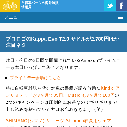
自転車パーツの海外通販
情報局
メニュー
価格比較
プロロゴのKappa Evo T2.0 サドルが2,780円ほか
タレコミ掲示板
注目ネタ
基礎知識
昨日・今日の2日間で開催されているAmazonプライムデ
ーも本日いっぱいで終了となります。
購入方法
プライムデー会場はこちら
クーポン＆セール
特に自転車雑誌を含む対象の書籍が読み放題な
Kindle ア
ンリミテッドが3ヶ月で99円、Music も3ヶ月で100円
の
激安情報
2つのキャンペーンは圧倒的にお得なのでギリギリまで
申し込みを粘っていた方はお忘れなきよう（笑）
SHIMANO(シマノ) ショーツ Shimano春夏用ウェア