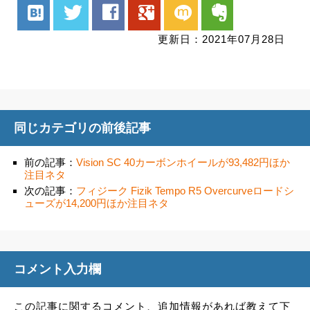
hatenabookmark
twitter
facebook
google
mixi
evernote
更新日：2021年07月28日
同じカテゴリの前後記事
前の記事：
Vision SC 40カーボンホイールが93,482円ほか
注目ネタ
次の記事：
フィジーク Fizik Tempo R5 Overcurveロードシ
ューズが14,200円ほか注目ネタ
コメント入力欄
この記事に関するコメント、追加情報があれば教えて下