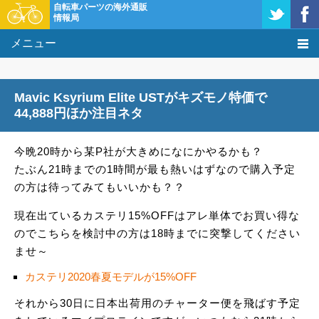
自転車パーツの海外通販
情報局
メニュー
価格比較
Mavic Ksyrium Elite USTがキズモノ特価で
タレコミ掲示板
44,888円ほか注目ネタ
基礎知識
今晩20時から某P社が大きめになにかやるかも？
たぶん21時までの1時間が最も熱いはずなので購入予定
購入方法
の方は待ってみてもいいかも？？
クーポン＆セール
現在出ているカステリ15%OFFはアレ単体でお買い得な
のでこちらを検討中の方は18時までに突撃してください
激安情報
ませ～
カステリ2020春夏モデルが15%OFF
それから30日に日本出荷用のチャーター便を飛ばす予定