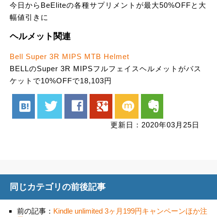
今日からBeEliteの各種サプリメントが最大50%OFFと大
幅値引きに
ヘルメット関連
Bell Super 3R MIPS MTB Helmet
BELLのSuper 3R MIPSフルフェイスヘルメットがバス
ケットで10%OFFで18,103円
hatenabookmark
twitter
facebook
google
mixi
evernote
更新日：2020年03月25日
同じカテゴリの前後記事
前の記事：
Kindle unlimited 3ヶ月199円キャンペーンほか注