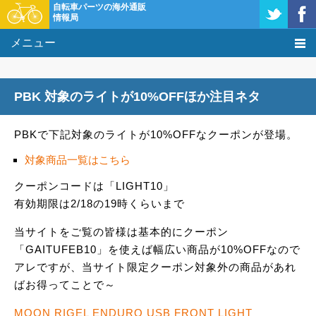
自転車パーツの海外通販
情報局
メニュー
価格比較
PBK 対象のライトが10%OFFほか注目ネタ
タレコミ掲示板
PBKで下記対象のライトが10%OFFなクーポンが登場。
基礎知識
対象商品一覧はこちら
購入方法
クーポンコードは「LIGHT10」
有効期限は2/18の19時くらいまで
クーポン＆セール
当サイトをご覧の皆様は基本的にクーポン
激安情報
「GAITUFEB10」を使えば幅広い商品が10%OFFなので
アレですが、当サイト限定クーポン対象外の商品があれ
ばお得ってことで～
MOON RIGEL ENDURO USB FRONT LIGHT