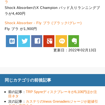
ラ
Shock AbsorberのX Champion パッド入りランニングブ
ラが4,400円
Shock Absorber - Fly ブラ (ブラック/グレー)
Fly ブラ が1,900円
hatenabookmark
twitter
facebook
google
mixi
evernote
更新日：2022年02月13日
同じカテゴリの前後記事
前の記事：
TRP Spyreディスクブレーキが6,106円ほか注
目ネタ
次の記事：
カステリのIneos Grenadiersジャージが超値引