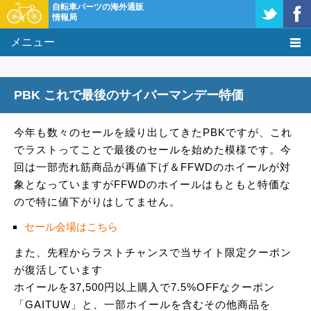
自転車パーツの海外通販
情報局
メニュー
価格比較
PBK これで最後のサイバーマンデー特価
タレコミ掲示板
今年も数々のセールを繰り出してきたPBKですが、これ
基礎知識
でラストってことで最後のセールを始めた模様です。今
回は一部売れ筋商品が再値下げ＆FFWDのホイールが対
購入方法
象となっていますがFFWDのホイールはもともと特価な
ので特に値下がりはしてません。
クーポン＆セール
セール会場はこちら
激安情報
また、先程からラストチャンスで当サイト限定クーポン
が復活しています
ホイールを37,500円以上購入で7.5%OFFなクーポン
「GAITUW」と、一部ホイールを含むその他商品を