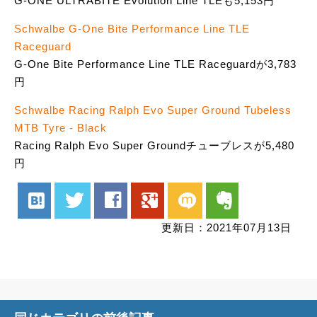
G-ONE ULTRABITE Evolution Line TLEも5,153円
Schwalbe G-One Bite Performance Line TLE
Raceguard
G-One Bite Performance Line TLE Raceguardが3,783
円
Schwalbe Racing Ralph Evo Super Ground Tubeless
MTB Tyre - Black
Racing Ralph Evo Super Groundチューブレスが5,480
円
hatenabookmark
twitter
facebook
google
mixi
evernote
更新日：2021年07月13日