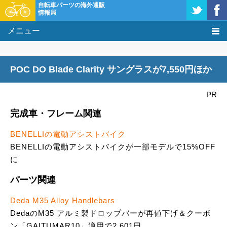
自転車パーツの海外通販
情報局
メニュー
価格比較
POC DO Blade Clarity サングラスが7,550円ほか
タレコミ掲示板
PR
基礎知識
完成車・フレーム関連
購入方法
BENELLIの電動アシストバイク
BENELLIの電動アシストバイクが一部モデルで15%OFF
クーポン＆セール
に
激安情報
パーツ関連
Deda M35 Alloy Handlebars
DedaのM35 アルミ製ドロップバーが再値下げ＆クーポ
ン「GAITUMAR10」適用で2,601円