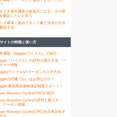
？
きどき海外通販が超激安になる、その理
を解説したいと思う
ンド暴落！改めてポンド建て決済の方法
解説する
サイトの特徴と使い方
外通販「Wiggle(ウイグル)」の紹介
iggle（ウイグル）の評判と購入方法、バ
チャー情報
iggle(ウイグル)のクーポンの入手方法
iggleの円建て払いはお得なのか？
iggle 最低商品価格保証制度スタート！
ain Reaction Cycles(CRC)の紹介
hain Reaction Cyclesの評判と購入方
、クーポン情報
hain Reaction Cycles(CRC)を日本語化す
方法