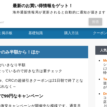
最新のお買い得情報をゲット！
海外通販情報局
海外通販情報局が更新されると自動的に通知が届きます
Cのサングラスがいきなり半額 一部カラー限定です
拒否
ush7
ミ掲示板
基礎知識
購入方法
クーポ
人気
ーのみ半額から！ほか
Me
シ
スがいきなり半額
に
なっているので好きな方は要チェック
特
Tw
le、CRCの超値引きクーポンは21日朝で終了とな
送
忘れなく～
が
D
ヶ月で99円なキャンペーン
コ
店
みの激安キャンペーンが開催中な模様です。通常月
上