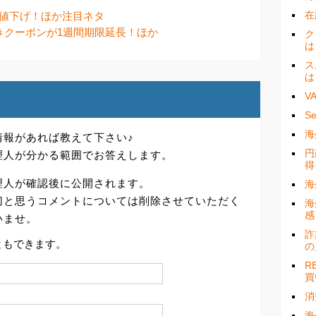
在
大幅値下げ！ほか注目ネタ
値引きクーポンが1週間期限延長！ほか
ク
は
ス
は
V
S
海
情報があれば教えて下さい♪
円
理人が分かる範囲でお答えします。
得
理人が確認後に公開されます。
海
切と思うコメントについては削除させていただく
海
感
いませ。
詐
ともできます。
の
R
買
消
海