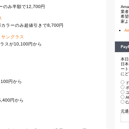
のみ半額で12,700円
Am
業者
希望
ス
家よ
スも一部カラーのみ超値引きで8,700円
A
AVIP サングラス
 サングラスが10,100円から
Pa
本日
日本
ート
にど
,100円から
ド
ポ
ユ
A
5,400円から
C
元通