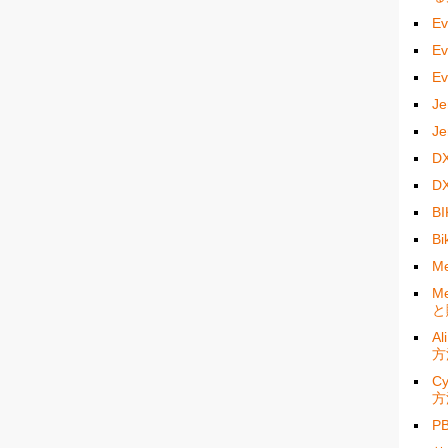
E
E
E
J
J
D
D
B
B
M
M
と
A
方
C
方
P