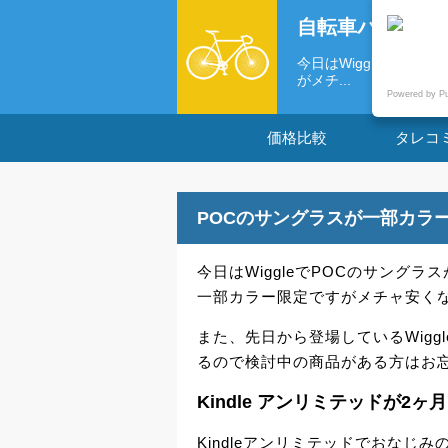
自転車パーツの
今日はWiggleでPO
がメチ...
Powered by P
価格比較
タレコ
POCのサングラスが一部カラ
今日はWiggleでPOCのサングラ
一部カラー限定ですがメチャ安く
また、先日から登場しているWigg
るので検討中の商品がある方はお
Kindle アンリミテッドが2
Kindleアンリミテッドでおなじ