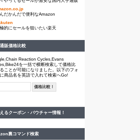
々やってるセールが激安な国内大手通販
azon.co.jp
んだかんだで便利なAmazon
akuten
極的にセールを狙いたい楽天
通販価格比較
le,Chain Reaction Cycles,Evans
cles,Bike24を一括で横断検索して価格比
ることが可能になりました。以下のフォ
に商品名を英語で入れて検索へGo!
えるクーポン・バウチャー情報！
azon裏コマンド検索