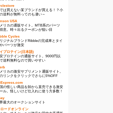
clestore
では買えない某ブランドが買える！？小
の送料が無料ってのも凄い～
enson USA
メリカの通販サイト。MTB系のパーツ
得意。時々出るクーポンが狙い目
bble Cycles
リジナルブランドRibbleの完成車とタイ
やパーツが激安
イプロテイン(日本語)
安プロテインの通販サイト。9000円以
で送料無料なので買いやすい
erb
メリカの激安サプリメント通販サイト。
のリンクをクリックでさらに5%OFF
iExpress.com
国の怪しい商品を卸から直売できる激安
ール。怪しいけど仕入れに使う方多数！
Bay
界最大のオークションサイト
sロードオンライン