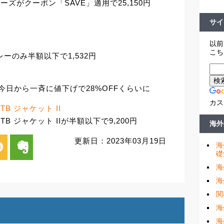
t シューズがクーポン「SAVE」適用で25,150円
サイ
以前
こち
がグレーのみ半額以下で1,532円
3モデルが今日から一斉に値下げで28%OFFくらいに
カス
t MTB ジャケット II
int MTB ジャケット IIが半額以下で9,200円
海外
更新日：2023年03月19日
i
evernote
海
礎
海
海
関
海
海