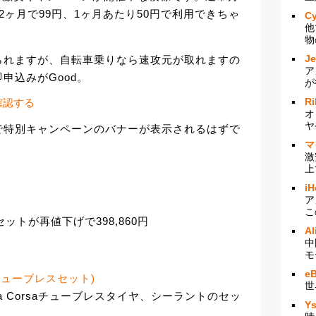
ドが2ヶ月で99円、1ヶ月あたり50円で利用できちゃ
Cy
他
物
J
られますが、自転車乗りなら速攻元が取れますの
ア
申込みがGood。
が
Ri
確認する
オ
ヤ
で特別キャンペーンのバナーが表示されるはずで
マ
激
上
iH
ア
こ
レームセットが再値下げで398,860円
Al
中
モ
e
 (チューブレスセット)
世
toria Corsaチューブレスタイヤ、シーラントのセッ
Y