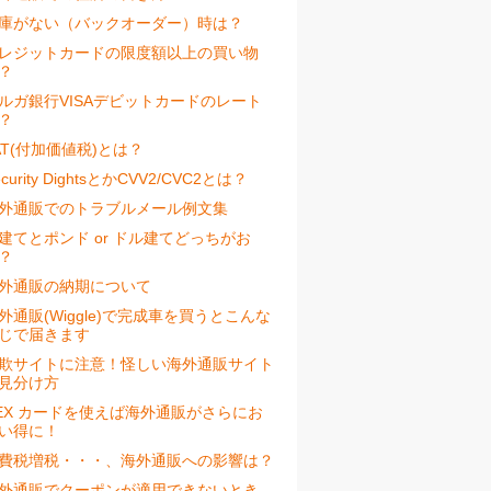
庫がない（バックオーダー）時は？
レジットカードの限度額以上の買い物
？
ルガ銀行VISAデビットカードのレート
？
AT(付加価値税)とは？
ecurity DightsとかCVV2/CVC2とは？
外通販でのトラブルメール例文集
建てとポンド or ドル建てどっちがお
？
外通販の納期について
外通販(Wiggle)で完成車を買うとこんな
じで届きます
欺サイトに注意！怪しい海外通販サイト
見分け方
EX カードを使えば海外通販がさらにお
い得に！
費税増税・・・、海外通販への影響は？
外通販でクーポンが適用できないとき