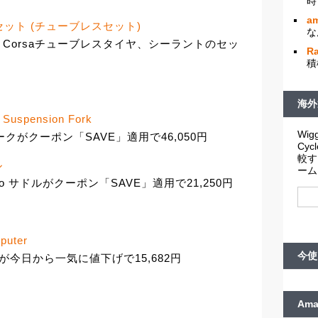
時
am
ールセット (チューブレスセット)
な
ria Corsaチューブレスタイヤ、シーラントのセッ
R
積
海外
e Suspension Fork
Wigg
ォークがクーポン「SAVE」適用で46,050円
Cy
較す
ル
ーム
 Evo サドルがクーポン「SAVE」適用で21,250円
puter
今使
ンが今日から一気に値下げで15,682円
Am