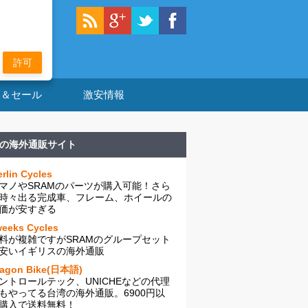
許可
ン＆セール
激安情報
の海外通販サイト
rlin Cycles
マノやSRAMのパーツが購入可能！さら
時々出る完成車、フレーム、ホイールの
価が安すぎる
eeks Cycles
料が複雑ですがSRAMのグループセット
安いイギリスの海外通販
ragon Bike(日本語)
ントロールテック、UNICHEなどの代理
もやってる台湾の海外通販。6900円以
購入で送料無料！