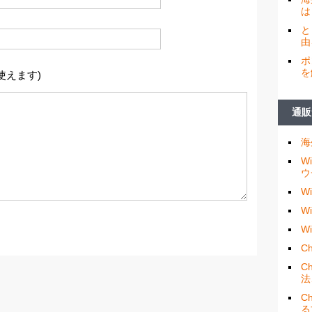
は
と
由
ポ
を
使えます)
通販
海
W
ウ
W
W
W
Ch
C
法
C
る