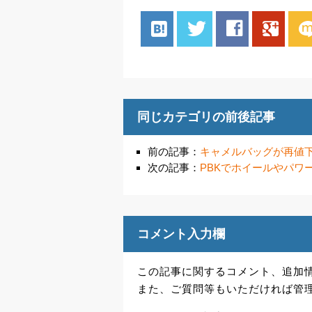
hatenabookmark
twitter
facebook
google
mix
同じカテゴリの前後記事
前の記事：
キャメルバッグが再値
次の記事：
PBKでホイールやパワ
コメント入力欄
この記事に関するコメント、追加
また、ご質問等もいただければ管