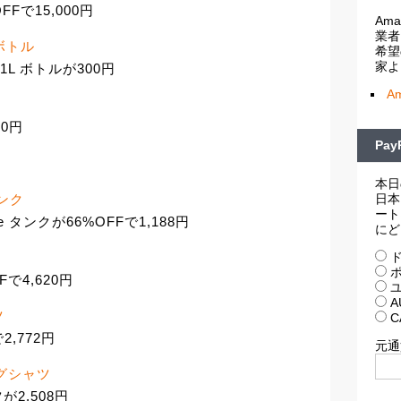
OFFで15,000円
Am
業者
L ボトル
希望
家よ
1L ボトルが300円
A
00円
Pa
本日
日本
タンク
ート
 タンクが66%OFFで1,188円
にど
ド
ポ
Fで4,620円
ユ
A
ツ
C
2,772円
元通
ングシャツ
が2,508円