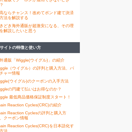
？
高ならチャンス！改めてポンド建て決済
方法を解説する
きどき海外通販が超激安になる、その理
を解説したいと思う
サイトの特徴と使い方
外通販「Wiggle(ウイグル)」の紹介
iggle（ウイグル）の評判と購入方法、バ
チャー情報
iggle(ウイグル)のクーポンの入手方法
iggleの円建て払いはお得なのか？
iggle 最低商品価格保証制度スタート！
ain Reaction Cycles(CRC)の紹介
hain Reaction Cyclesの評判と購入方
、クーポン情報
hain Reaction Cycles(CRC)を日本語化す
方法