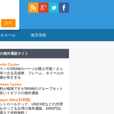
許可
ン＆セール
激安情報
の海外通販サイト
rlin Cycles
マノやSRAMのパーツが購入可能！さら
時々出る完成車、フレーム、ホイールの
価が安すぎる
eeks Cycles
料が複雑ですがSRAMのグループセット
安いイギリスの海外通販
ragon Bike(日本語)
ントロールテック、UNICHEなどの代理
もやってる台湾の海外通販。6900円以
購入で送料無料！