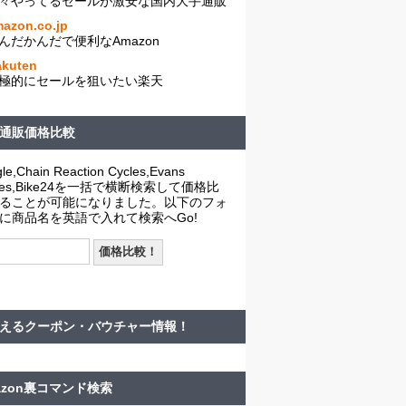
々やってるセールが激安な国内大手通販
azon.co.jp
んだかんだで便利なAmazon
akuten
極的にセールを狙いたい楽天
通販価格比較
le,Chain Reaction Cycles,Evans
cles,Bike24を一括で横断検索して価格比
ることが可能になりました。以下のフォ
に商品名を英語で入れて検索へGo!
えるクーポン・バウチャー情報！
azon裏コマンド検索