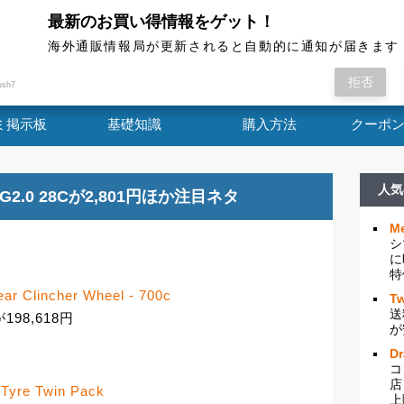
最新のお買い得情報をゲット！
海外通販情報局
海外通販情報局が更新されると自動的に通知が届きます
 V1 Carbon Disc Rear ...
拒否
ush7
ミ掲示板
基礎知識
購入方法
クーポ
人気
 G2.0 28Cが2,801円ほか注目ネタ
Me
シ
に
特
ar Clincher Wheel - 700c
Tw
送
198,618円
が
D
コ
店
 Tyre Twin Pack
上