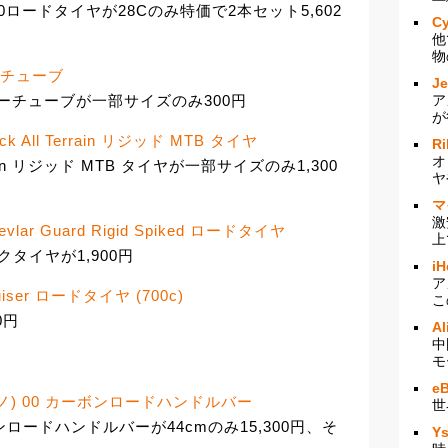
G2.0ロードタイヤが28Cのみ特価で2本セット5,602
Cy
他
物
ンナーチューブ
J
ア
ンナーチューブが一部サイズのみ300円
が
ack All Terrain リジッド MTB タイヤ
Ri
オ
rrain リジッド MTB タイヤが一部サイズのみ1,300
ヤ
マ
激
evlar Guard Rigid Spiked ロードタイヤ
上
スパイクタイヤが1,900円
iH
ア
ruiser ロードタイヤ (700c)
こ
0円
Al
中
モ
e
 (シラノ) 00 カーボンロードハンドルバー
世
ボンロードハンドルバーが44cmのみ15,300円、そ
Y