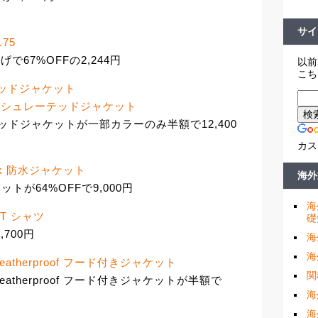
サイ
.75
げで67%OFFの2,244円
以前
こち
レーテッドジャケット
ne インシュレーテッドジャケット
レーテッドジャケットが一部カラーのみ半額で12,400
カス
wick 防水ジャケット
海外
ケットが64%OFFで9,000円
海
 T シャツ
礎
,700円
海
海
i Weatherproof フード付きジャケット
関
i Weatherproof フード付きジャケットが半額で
海
海