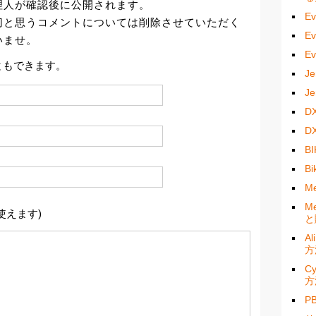
理人が確認後に公開されます。
E
切と思うコメントについては削除させていただく
E
いませ。
E
ともできます。
J
J
D
D
B
B
M
M
使えます)
と
A
方
C
方
P