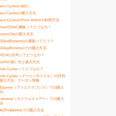
vans Cyclesの紹介
vans Cyclesの購入方法
vans CyclesのPrice Matchの利用方法
ensonUSAの通販ってどうなの？
ensonUSAの購入方法
X(DealExtreme)の通販ってどう？
X(DealExtreme)での購入方法
IKE24の評判ってどうなの？
ike24の使い方と購入方法
erlin Cyclesってどうなの？
erlin Cycles（マーリンサイクル）の評判
購入方法、クーポン情報
liExpress（アリエクスプレス）での購入
法
yclestore（サイクルストアー）での購入
法
BK(ProBikeKit)での購入方法