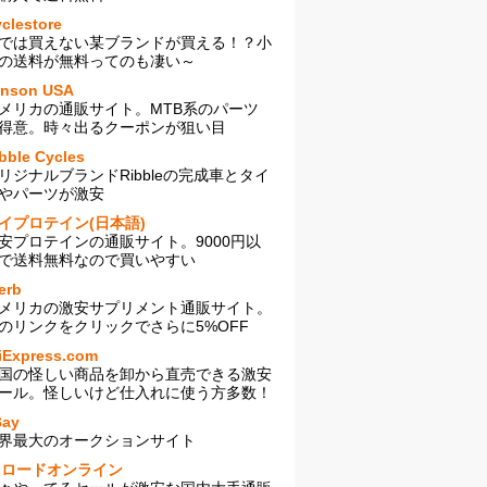
clestore
では買えない某ブランドが買える！？小
の送料が無料ってのも凄い～
enson USA
メリカの通販サイト。MTB系のパーツ
得意。時々出るクーポンが狙い目
bble Cycles
リジナルブランドRibbleの完成車とタイ
やパーツが激安
イプロテイン(日本語)
安プロテインの通販サイト。9000円以
で送料無料なので買いやすい
erb
メリカの激安サプリメント通販サイト。
のリンクをクリックでさらに5%OFF
iExpress.com
国の怪しい商品を卸から直売できる激安
ール。怪しいけど仕入れに使う方多数！
Bay
界最大のオークションサイト
sロードオンライン