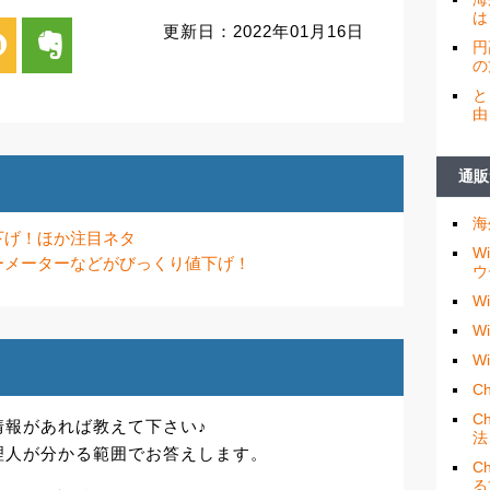
は
更新日：2022年01月16日
i
evernote
円
の
と
由
通販
海
下げ！ほか注目ネタ
W
ーメーターなどがびっくり値下げ！
ウ
W
W
W
Ch
C
情報があれば教えて下さい♪
法
理人が分かる範囲でお答えします。
C
る