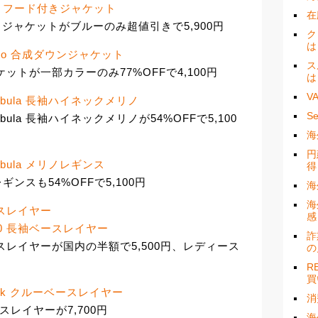
.5L フード付きジャケット
在
付きジャケットがブルーのみ超値引きで5,900円
ク
は
icro 合成ダウンジャケット
ス
ケットが一部カラーのみ77%OFFで4,100円
は
V
Sonebula 長袖ハイネックメリノ
S
onebula 長袖ハイネックメリノが54%OFFで5,100
海
円
onebula メリノレギンス
得
ノレギンスも54%OFFで5,100円
海
海
ベースレイヤー
感
150 長袖ベースレイヤー
詐
袖ベースレイヤーが国内の半額で5,500円、レディース
の
R
買
rblock クルーベースレイヤー
消
ベースレイヤーが7,700円
海