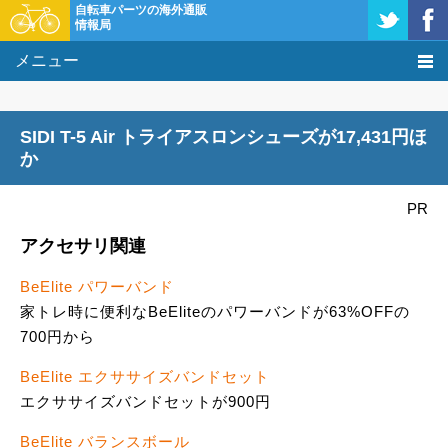
自転車パーツの海外通販
情報局
メニュー
価格比較
SIDI T-5 Air トライアスロンシューズが17,431円ほ
タレコミ掲示板
か
基礎知識
PR
アクセサリ関連
購入方法
BeElite パワーバンド
クーポン＆セール
家トレ時に便利なBeEliteのパワーバンドが63%OFFの
700円から
激安情報
BeElite エクササイズバンドセット
エクササイズバンドセットが900円
BeElite バランスボール