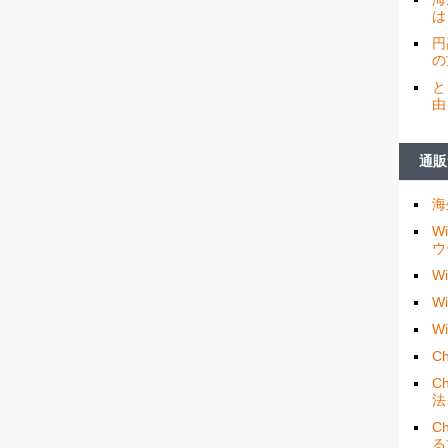
は
円
の
と
由
通販
海
W
ウ
W
W
W
Ch
C
法
C
る