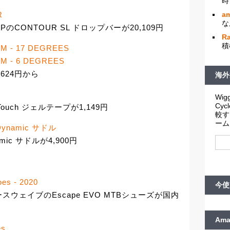
時
am
R
な
PのCONTOUR SL ドロップバーが20,109円
R
積
M - 17 DEGREES
EM - 6 DEGREES
,624円から
海外
Wigg
Cy
ouch ジェルテープが1,149円
較す
ーム
it Dynamic サドル
namic サドルが4,900円
es - 2020
今使
ウェイブのEscape EVO MTBシューズが国内
Am
es