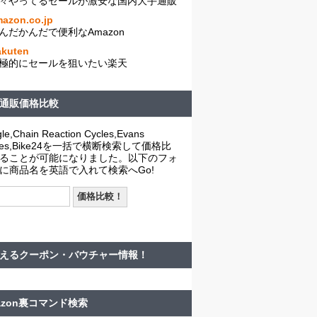
々やってるセールが激安な国内大手通販
azon.co.jp
んだかんだで便利なAmazon
akuten
極的にセールを狙いたい楽天
通販価格比較
le,Chain Reaction Cycles,Evans
cles,Bike24を一括で横断検索して価格比
ることが可能になりました。以下のフォ
に商品名を英語で入れて検索へGo!
えるクーポン・バウチャー情報！
azon裏コマンド検索