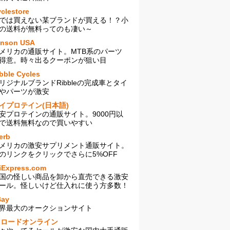
clestore
では買えない某ブランドが買える！？小
の送料が無料ってのも凄い～
enson USA
メリカの通販サイト。MTB系のパーツ
得意。時々出るクーポンが狙い目
bble Cycles
リジナルブランドRibbleの完成車とタイ
やパーツが激安
イプロテイン(日本語)
安プロテインの通販サイト。9000円以
で送料無料なので買いやすい
erb
メリカの激安サプリメント通販サイト。
のリンクをクリックでさらに5%OFF
iExpress.com
国の怪しい商品を卸から直売できる激安
ール。怪しいけど仕入れに使う方多数！
Bay
界最大のオークションサイト
sロードオンライン