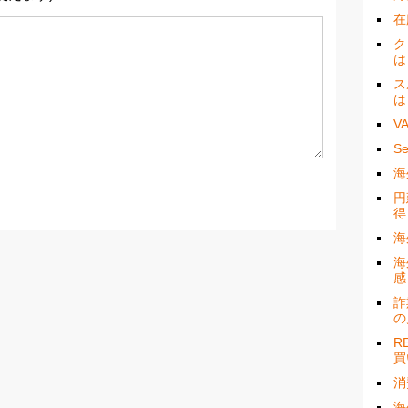
在
ク
は
ス
は
V
S
海
円
得
海
海
感
詐
の
R
買
消
海