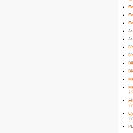
E
E
E
J
J
D
D
B
B
M
M
と
A
方
C
方
P