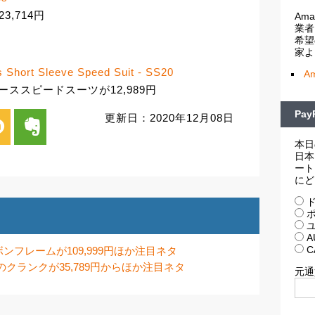
23,714円
Am
業者
希望
家よ
 Short Sleeve Speed Suit - SS20
A
ディーススピードスーツが12,989円
Pa
更新日：2020年12月08日
i
evernote
本日
日本
ート
にど
ド
ポ
ユ
A
C
SLカーボンフレームが109,999円ほか注目ネタ
d 11のクランクが35,789円からほか注目ネタ
元通