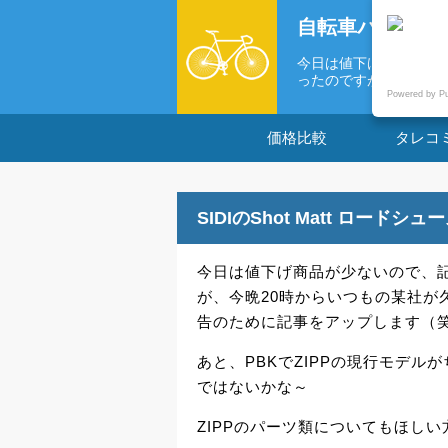
自転車パーツの
今日は値下げ商品が少
ったのですが、今...
Powered by P
価格比較
タレコ
SIDIのShot Matt ロードシ
今日は値下げ商品が少ないので、
が、今晩20時からいつもの某社が
告のために記事をアップします（
あと、PBKでZIPPの現行モデ
ではないかな～
ZIPPのパーツ類についてもほし