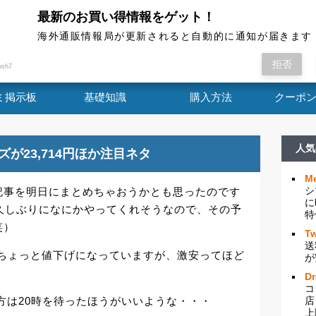
最新のお買い得情報をゲット！
海外通販情報局
海外通販情報局が更新されると自動的に通知が届きます
ないので、記事を明日にまとめちゃおうかとも思
拒否
ush7
ミ掲示板
基礎知識
購入方法
クーポ
人気
ューズが23,714円ほか注目ネタ
Me
シ
記事を明日にまとめちゃおうかとも思ったのです
に
久しぶりになにかやってくれそうなので、その予
特
笑）
Tw
送
ルがちょっと値下げになっていますが、激安ってほど
が
D
コ
い方は20時を待ったほうがいいような・・・
店
上