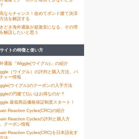
？
高ならチャンス！改めてポンド建て決済
方法を解説する
きどき海外通販が超激安になる、その理
を解説したいと思う
サイトの特徴と使い方
外通販「Wiggle(ウイグル)」の紹介
iggle（ウイグル）の評判と購入方法、バ
チャー情報
iggle(ウイグル)のクーポンの入手方法
iggleの円建て払いはお得なのか？
iggle 最低商品価格保証制度スタート！
ain Reaction Cycles(CRC)の紹介
hain Reaction Cyclesの評判と購入方
、クーポン情報
hain Reaction Cycles(CRC)を日本語化す
方法