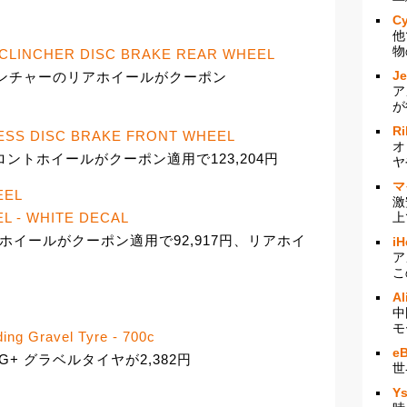
Cy
他
物
 CLINCHER DISC BRAKE REAR WHEEL
J
ISCクリンチャーのリアホイールがクーポン
ア
が
Ri
ESS DISC BRAKE FRONT WHEEL
オ
フロントホイールがクーポン適用で123,204円
ヤ
マ
EEL
激
上
L - WHITE DECAL
ントホイールがクーポン適用で92,917円、リアホイ
iH
ア
こ
Al
中
モ
ding Gravel Tyre - 700c
e
T G+ グラベルタイヤが2,382円
世
Y