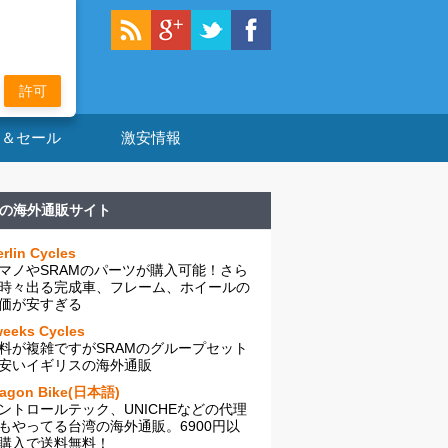
許可
ン＆セール
激安情報
の海外通販サイト
rlin Cycles
マノやSRAMのパーツが購入可能！さら
時々出る完成車、フレーム、ホイールの
価が安すぎる
eeks Cycles
料が複雑ですがSRAMのグループセット
安いイギリスの海外通販
ragon Bike(日本語)
ントロールテック、UNICHEなどの代理
もやってる台湾の海外通販。6900円以
購入で送料無料！