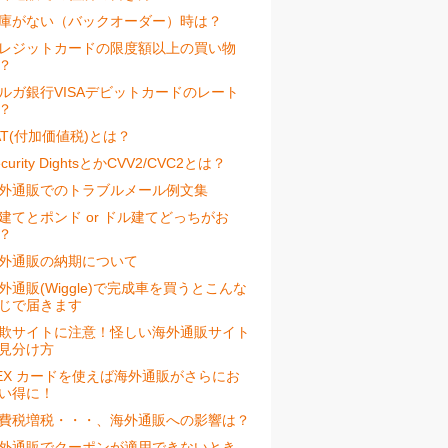
庫がない（バックオーダー）時は？
レジットカードの限度額以上の買い物
？
ルガ銀行VISAデビットカードのレート
？
AT(付加価値税)とは？
ecurity DightsとかCVV2/CVC2とは？
外通販でのトラブルメール例文集
建てとポンド or ドル建てどっちがお
？
外通販の納期について
外通販(Wiggle)で完成車を買うとこんな
じで届きます
欺サイトに注意！怪しい海外通販サイト
見分け方
EX カードを使えば海外通販がさらにお
い得に！
費税増税・・・、海外通販への影響は？
外通販でクーポンが適用できないとき