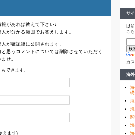
サイ
情報があれば教えて下さい♪
以前
こち
理人が分かる範囲でお答えします。
理人が確認後に公開されます。
切と思うコメントについては削除させていただく
いませ。
カス
ともできます。
海外
海
礎
海
海
関
海
使えます)
海