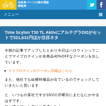
自転車パーツの海外通販
情報局
メニュー
価格比較
Time Scylon T30 TL AktivにアルテグラDi2がセッ
タレコミ掲示板
トで321,631円ほか注目ネタ
基礎知識
今朝の記事でアップしたとおり今日はハロウィンってこ
とでマイプロテインが全商品40%OFFなクーポンを出し
購入方法
ています。
クーポン＆セール
マイプロテインのクーポン詳細はこちら
また、他社でも結構特価品が出ているのでチェックして
激安情報
いきたいと思います
と、いつもの某社ですが10/2の月曜日にまたなにかやる
はずです。