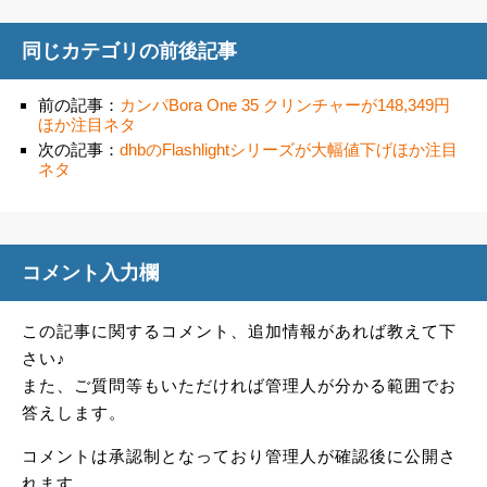
同じカテゴリの前後記事
前の記事：
カンパBora One 35 クリンチャーが148,349円
ほか注目ネタ
次の記事：
dhbのFlashlightシリーズが大幅値下げほか注目
ネタ
コメント入力欄
この記事に関するコメント、追加情報があれば教えて下
さい♪
また、ご質問等もいただければ管理人が分かる範囲でお
答えします。
コメントは承認制となっており管理人が確認後に公開さ
れます。