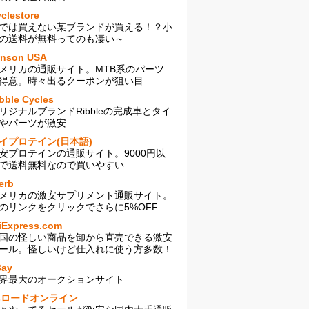
clestore
では買えない某ブランドが買える！？小
の送料が無料ってのも凄い～
enson USA
メリカの通販サイト。MTB系のパーツ
得意。時々出るクーポンが狙い目
bble Cycles
リジナルブランドRibbleの完成車とタイ
やパーツが激安
イプロテイン(日本語)
安プロテインの通販サイト。9000円以
で送料無料なので買いやすい
erb
メリカの激安サプリメント通販サイト。
のリンクをクリックでさらに5%OFF
iExpress.com
国の怪しい商品を卸から直売できる激安
ール。怪しいけど仕入れに使う方多数！
Bay
界最大のオークションサイト
sロードオンライン