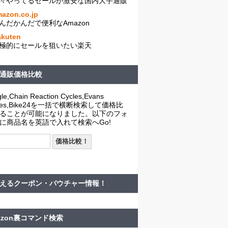
々やってるセールが激安な国内大手通販
azon.co.jp
んだかんだで便利なAmazon
akuten
極的にセールを狙いたい楽天
通販価格比較
le,Chain Reaction Cycles,Evans
cles,Bike24を一括で横断検索して価格比
ることが可能になりました。以下のフォ
に商品名を英語で入れて検索へGo!
えるクーポン・バウチャー情報！
azon裏コマンド検索