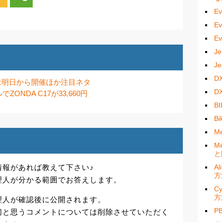
E
E
E
J
J
D
ーは明日から開催ほか注目ネタ
D
ZONDA C17が33,660円
B
B
M
M
と
情報があれば教えて下さい♪
A
方
理人が分かる範囲でお答えします。
C
方
理人が確認後に公開されます。
P
切と思うコメントについては削除させていただく