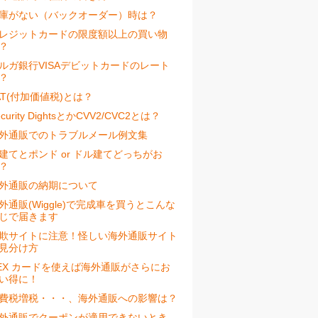
庫がない（バックオーダー）時は？
レジットカードの限度額以上の買い物
？
ルガ銀行VISAデビットカードのレート
？
AT(付加価値税)とは？
ecurity DightsとかCVV2/CVC2とは？
外通販でのトラブルメール例文集
建てとポンド or ドル建てどっちがお
？
外通販の納期について
外通販(Wiggle)で完成車を買うとこんな
じで届きます
欺サイトに注意！怪しい海外通販サイト
見分け方
EX カードを使えば海外通販がさらにお
い得に！
費税増税・・・、海外通販への影響は？
外通販でクーポンが適用できないとき