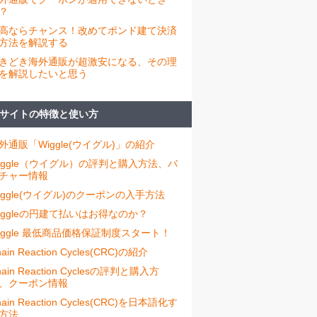
？
高ならチャンス！改めてポンド建て決済
方法を解説する
きどき海外通販が超激安になる、その理
を解説したいと思う
サイトの特徴と使い方
外通販「Wiggle(ウイグル)」の紹介
iggle（ウイグル）の評判と購入方法、バ
チャー情報
iggle(ウイグル)のクーポンの入手方法
iggleの円建て払いはお得なのか？
iggle 最低商品価格保証制度スタート！
ain Reaction Cycles(CRC)の紹介
hain Reaction Cyclesの評判と購入方
、クーポン情報
hain Reaction Cycles(CRC)を日本語化す
方法