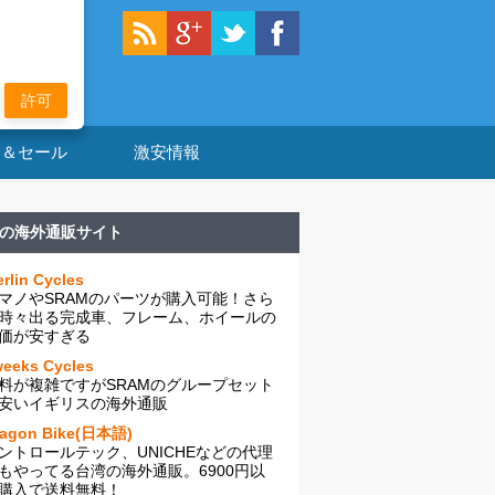
許可
ン＆セール
激安情報
の海外通販サイト
rlin Cycles
マノやSRAMのパーツが購入可能！さら
時々出る完成車、フレーム、ホイールの
価が安すぎる
eeks Cycles
料が複雑ですがSRAMのグループセット
安いイギリスの海外通販
ragon Bike(日本語)
ントロールテック、UNICHEなどの代理
もやってる台湾の海外通販。6900円以
購入で送料無料！