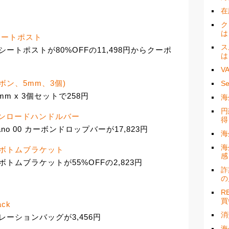
在
ク
は
パーシートポスト
ス
ッパーシートポストが80%OFFの11,498円からクーポ
は
V
ーボン、5mm、3個)
S
m x 3個セットで258円
海
円
0 カーボンロードハンドルバー
得
no 00 カーボンドロップバーが17,823円
海
海
30mm ボトムブラケット
感
30mm ボトムブラケットが55%OFFの2,823円
詐
の
R
買
ack
消
レーションバッグが3,456円
海