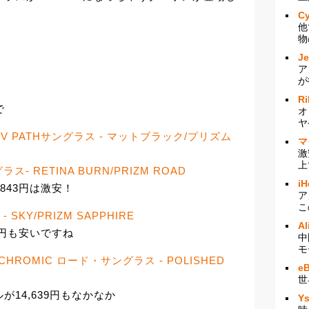
Cy
他
物
J
ア
が
Ri
で
オ
ヤ
EV PATHサングラス - マットブラック/プリズム
マ
激
上
ラス- RETINA BURN/PRIZM ROAD
iH
,843円は激安！
ア
こ
- SKY/PRIZM SAPPHIRE
Al
338円も安いですね
中
モ
OCHROMIC ロード・サングラス - POLISHED
e
世
が14,639円もなかなか
Y