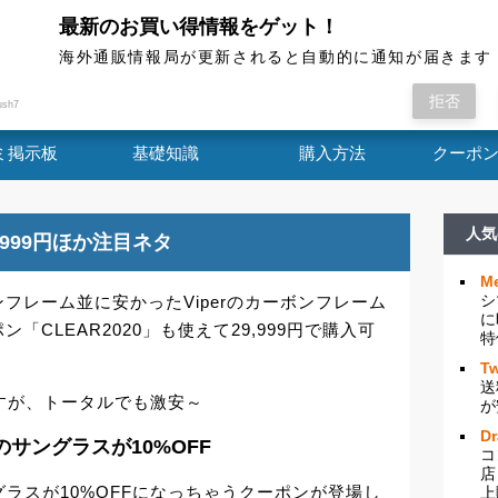
最新のお買い得情報をゲット！
海外通販情報局
海外通販情報局が更新されると自動的に通知が届きます
ドカーボンフレーム並に安かったViperのカー
拒否
ush7
ミ掲示板
基礎知識
購入方法
クーポ
人気
,999円ほか注目ネタ
Me
シ
フレーム並に安かったViperのカーボンフレーム
に
CLEAR2020」も使えて29,999円で購入可
特
Tw
送
ますが、トータルでも激安～
が
D
のサングラスが10%OFF
コ
店
グラスが10%OFFになっちゃうクーポンが登場し
上