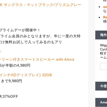
時
ROOK サングラス - マットブラック/プリズムグレー
am
円
な
R
！
積
のプライムデーが開催中！
海外
のプライム会員のみとなりますが、年に一度の大特
だけ無料お試しで入ってみるのもアリ
Wigg
Cy
ら
較す
ーム
 スクリーン付きスマートスピーカー with Alexa
5が半額の4,980円
(10インチHDディスプレイ) 32GB
引きで9,980円
今使
最大37%OFF
Am