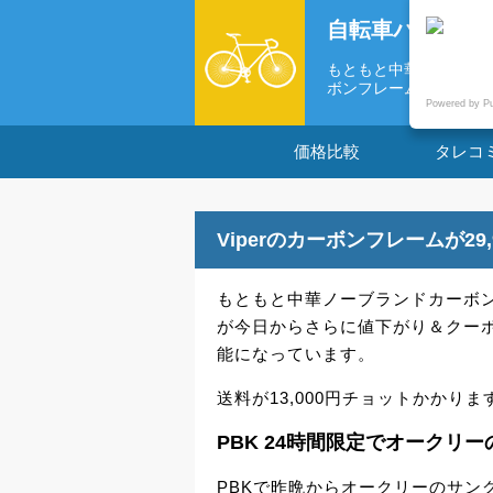
自転車パーツの
もともと中華ノーブラン
ボンフレーム...
Powered by P
価格比較
タレコ
Viperのカーボンフレームが29
もともと中華ノーブランドカーボン
が今日からさらに値下がり＆クーポン「
能になっています。
送料が13,000円チョットかかり
PBK 24時間限定でオークリー
PBKで昨晩からオークリーのサン