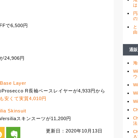
は
円
の
FFで6,500円
と
由
通販
が24,906円
海
W
ウ
 Base Layer
W
osecco R長袖ベースレイヤーが4,933円から
W
も安くて実質4,010円
W
Ch
ia Skinsuit
C
Versiliaスキンスーツが11,200円
法
更新日：2020年10月13日
i
evernote
C
る