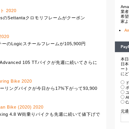
Am
ト 2020
業者
希望
sのSettantaクロモリフレームがクーポン
家よ
A
2020
のLogicスチールフレームが105,900円
Pa
本日
dvanced 105 TTバイクが先週に続いてさらに
日本
ート
にど
ring Bike 2020
ド
ポ
pezeツーリングバイクが今日から17%下がって93,900
ユ
A
C
an Bike (2020) 2020
元通
rekking 4.8 W街乗りバイクも先週に続いて値下げで