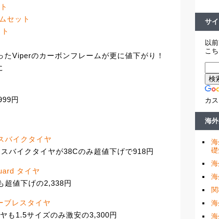
ット
レームセット
サイ
ット
以前
こち
たViperのカーボンフレームが更に値下がり！
に
99円
カス
海外
ロクロスバイクタイヤ
海
礎
ロスバイクタイヤが38Cのみ超値下げで918円
海
Guard タイヤ
海
イヤも超値下げの2,338円
関
e チューブレスタイヤ
海
スタイヤも1.5サイズのみ激安の3,300円
海