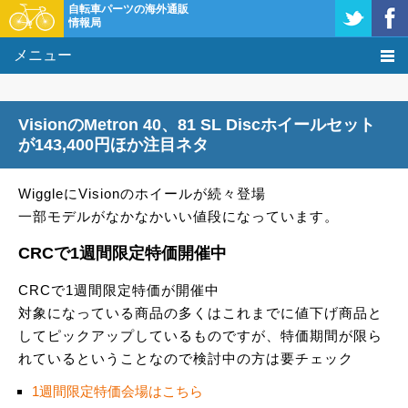
自転車パーツの海外通販
情報局
メニュー
価格比較
VisionのMetron 40、81 SL Discホイールセット
タレコミ掲示板
が143,400円ほか注目ネタ
基礎知識
WiggleにVisionのホイールが続々登場
一部モデルがなかなかいい値段になっています。
購入方法
CRCで1週間限定特価開催中
クーポン＆セール
CRCで1週間限定特価が開催中
対象になっている商品の多くはこれまでに値下げ商品と
激安情報
してピックアップしているものですが、特価期間が限ら
れているということなので検討中の方は要チェック
1週間限定特価会場はこちら