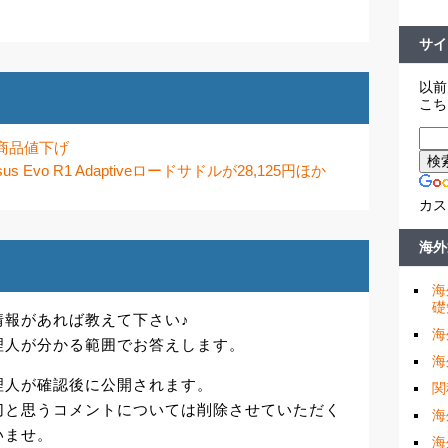
サイ
以前
こち
筋商品値下げ
sus Evo R1 Adaptiveロードサドルが28,125円ほか
カス
海外
海
礎
情報があれば教えて下さい♪
海
理人が分かる範囲でお答えします。
海
理人が確認後に公開されます。
関
切と思うコメントについては削除させていただく
海
いませ。
海