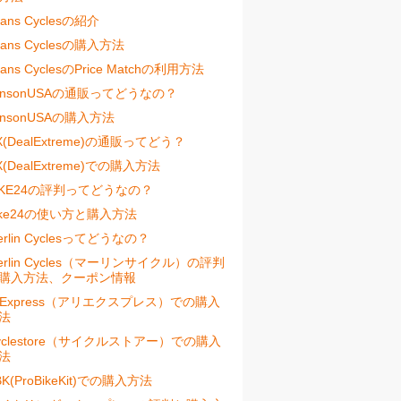
vans Cyclesの紹介
vans Cyclesの購入方法
vans CyclesのPrice Matchの利用方法
ensonUSAの通販ってどうなの？
ensonUSAの購入方法
X(DealExtreme)の通販ってどう？
X(DealExtreme)での購入方法
IKE24の評判ってどうなの？
ike24の使い方と購入方法
erlin Cyclesってどうなの？
erlin Cycles（マーリンサイクル）の評判
購入方法、クーポン情報
liExpress（アリエクスプレス）での購入
法
yclestore（サイクルストアー）での購入
法
BK(ProBikeKit)での購入方法