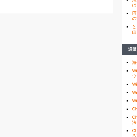
は
円
の
と
由
通販
海
W
ウ
W
W
W
Ch
C
法
C
る