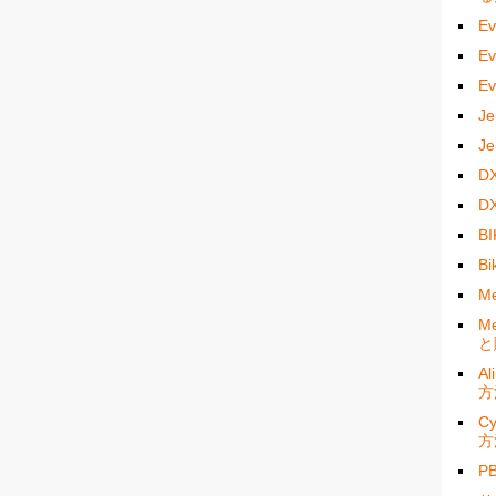
E
E
E
J
J
D
D
B
B
M
M
と
A
方
C
方
P