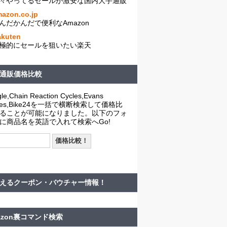
々やってるセールが激安な国内大手通販
azon.co.jp
んだかんだで便利なAmazon
akuten
極的にセールを狙いたい楽天
通販価格比較
le,Chain Reaction Cycles,Evans
cles,Bike24を一括で横断検索して価格比
ることが可能になりました。以下のフォ
に商品名を英語で入れて検索へGo!
えるクーポン・バウチャー情報！
azon裏コマンド検索