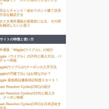
？
高ならチャンス！改めてポンド建て決済
方法を解説する
きどき海外通販が超激安になる、その理
を解説したいと思う
サイトの特徴と使い方
外通販「Wiggle(ウイグル)」の紹介
iggle（ウイグル）の評判と購入方法、バ
チャー情報
iggle(ウイグル)のクーポンの入手方法
iggleの円建て払いはお得なのか？
iggle 最低商品価格保証制度スタート！
ain Reaction Cycles(CRC)の紹介
hain Reaction Cyclesの評判と購入方
、クーポン情報
hain Reaction Cycles(CRC)を日本語化す
方法