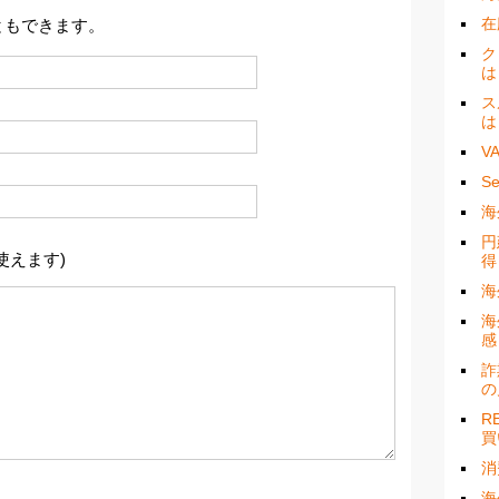
在
ともできます。
ク
は
ス
は
V
S
海
円
使えます)
得
海
海
感
詐
の
R
買
消
海