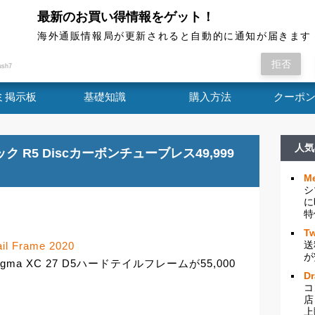
最新のお買い得情報をゲット！
海外通販情報局
海外通販情報局が更新されると自動的に通知が届きます
llo Dogma XC 27 D5 Hard...
拒否
ush7
ミ掲示板
基礎知識
購入方法
クーポ
人気
ノバテック R5 Discカーボンチューブレス49,999
Me
シ
に
特
Tw
送
ail Frame 2020
が
a XC 27 D5ハードテイルフレームが55,000
D
コ
店
上