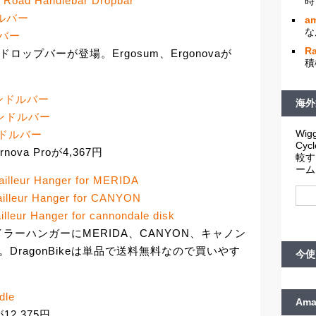
 Road Handlebar Dropbar
時
ドルバー
am
な
ルバー
R
なドロップバーが登場。Ergosum、Ergonovaが
積
ハンドルバー
海外
クハンドルバー
Wigg
ハンドルバー
Cy
rnova Proが4,367円
較す
ーム
illeur Hanger for MERIDA
illeur Hanger for CANYON
lleur Hanger for cannondale disk
ーハンガーにMERIDA、CANYON、キャノン
。DragonBikeは単品で送料無料なので買いやす
今使
dle
Am
12,375円