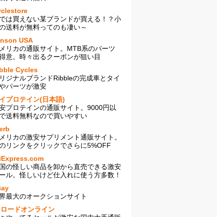
clestore
では買えない某ブランドが買える！？小
の送料が無料ってのも凄い～
enson USA
メリカの通販サイト。MTB系のパーツ
得意。時々出るクーポンが狙い目
bble Cycles
リジナルブランドRibbleの完成車とタイ
やパーツが激安
イプロテイン(日本語)
安プロテインの通販サイト。9000円以
で送料無料なので買いやすい
erb
メリカの激安サプリメント通販サイト。
のリンクをクリックでさらに5%OFF
iExpress.com
国の怪しい商品を卸から直売できる激安
ール。怪しいけど仕入れに使う方多数！
Bay
界最大のオークションサイト
sロードオンライン