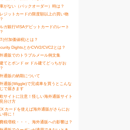
庫がない（バックオーダー）時は？
レジットカードの限度額以上の買い物
？
ルガ銀行VISAデビットカードのレート
？
AT(付加価値税)とは？
ecurity DightsとかCVV2/CVC2とは？
外通販でのトラブルメール例文集
建てとポンド or ドル建てどっちがお
？
外通販の納期について
外通販(Wiggle)で完成車を買うとこんな
じで届きます
欺サイトに注意！怪しい海外通販サイト
見分け方
EX カードを使えば海外通販がさらにお
い得に！
費税増税・・・、海外通販への影響は？
外通販でクーポンが適用できないとき