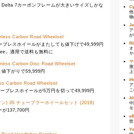
elta 7カーボンフレームが大きいサイズしかな
Cy
他
物
J
ア
が
ubeless Carbon Road Wheelset
Ri
ーボンチューブレスホイールがまたしても値下げで49,999円
オ
free」適用で送料も無料に
ヤ
マ
ubeless Carbon Disc Road Wheelset
激
下がりで59,999円
上
iH
ess Carbon Road Wheelset
ア
こ
ューブレスホイールが5万円を切って49,999円
Al
ボーラワン) 35 チューブラーホイールセット (2018)
中
モ
が137,700円
e
世
Y