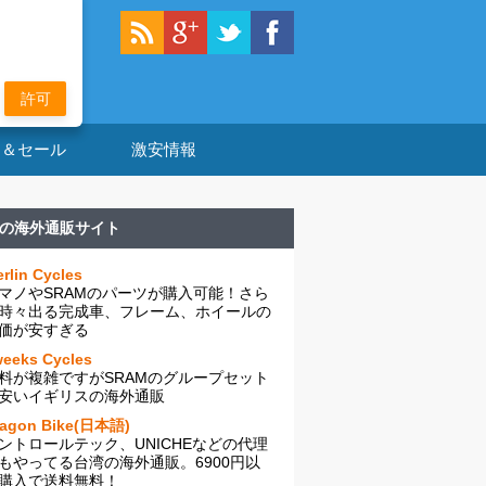
許可
ン＆セール
激安情報
の海外通販サイト
rlin Cycles
マノやSRAMのパーツが購入可能！さら
時々出る完成車、フレーム、ホイールの
価が安すぎる
eeks Cycles
料が複雑ですがSRAMのグループセット
安いイギリスの海外通販
ragon Bike(日本語)
ントロールテック、UNICHEなどの代理
もやってる台湾の海外通販。6900円以
購入で送料無料！