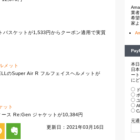
Am
業者
希望
家よ
バスケットが1,533円からクーポン適用で実質
A
Pa
本日
スヘルメット
日本
のSuper Air R フルフェイスヘルメットが
ート
にど
ド
ポ
ユ
A
ャケット
C
ス Re:Gen ジャケットが10,384円
元通
更新日：2021年03月16日
i
evernote