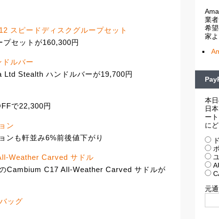
Am
業者
希望
ーラス) 12 スピードディスクグループセット
家よ
ープセットが160,300円
A
h ハンドルバー
 Ltd Stealth ハンドルバーが19,700円
Pa
本日
FFで22,300円
日本
ート
にど
ション
ペンションも軒並み6%前後値下がり
ド
ポ
ユ
 All-Weather Carved サドル
A
um C17 All-Weather Carved サドルが
C
元通
ームバッグ