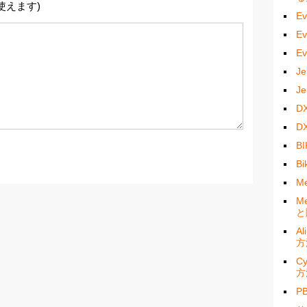
使えます)
E
E
E
J
J
D
D
B
B
M
M
と
A
方
C
方
P