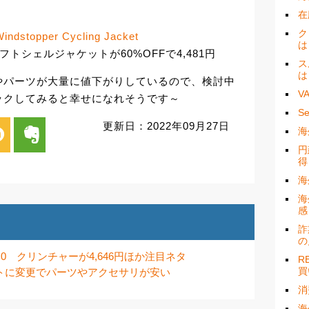
在
ク
Windstopper Cycling Jacket
は
フトシェルジャケットが60%OFFで4,481円
ス
は
やパーツが大量に値下がりしているので、検討中
V
ックしてみると幸せになれそうです～
S
更新日：2022年09月27日
i
evernote
海
円
得
海
海
感
詐
の
G2.0 クリンチャーが4,646円ほか注目ネタ
R
買
トに変更でパーツやアクセサリが安い
消
海