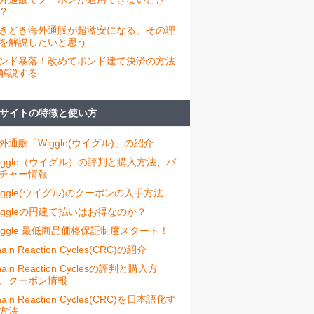
？
きどき海外通販が超激安になる、その理
を解説したいと思う
ンド暴落！改めてポンド建て決済の方法
解説する
サイトの特徴と使い方
外通販「Wiggle(ウイグル)」の紹介
iggle（ウイグル）の評判と購入方法、バ
チャー情報
iggle(ウイグル)のクーポンの入手方法
iggleの円建て払いはお得なのか？
iggle 最低商品価格保証制度スタート！
ain Reaction Cycles(CRC)の紹介
hain Reaction Cyclesの評判と購入方
、クーポン情報
hain Reaction Cycles(CRC)を日本語化す
方法