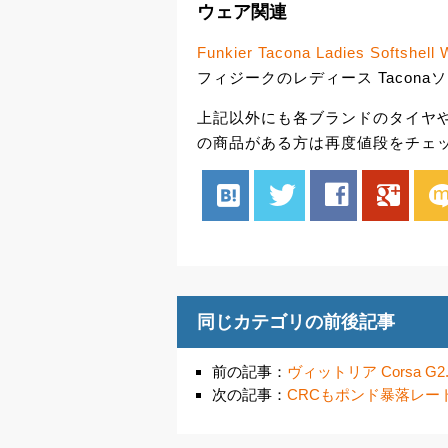
ウェア関連
Funkier Tacona Ladies Softshell 
フィジークのレディース Taconaソ
上記以外にも各ブランドのタイヤ
の商品がある方は再度値段をチェ
hatenabookmark
twitter
facebook
google
mix
同じカテゴリの前後記事
前の記事：
ヴィットリア Corsa 
次の記事：
CRCもポンド暴落レー