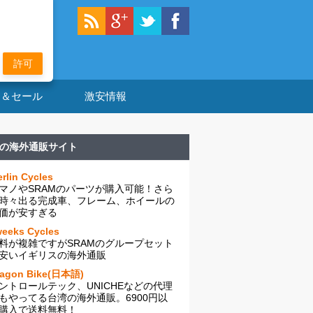
許可
ン＆セール
激安情報
の海外通販サイト
rlin Cycles
マノやSRAMのパーツが購入可能！さら
時々出る完成車、フレーム、ホイールの
価が安すぎる
eeks Cycles
料が複雑ですがSRAMのグループセット
安いイギリスの海外通販
ragon Bike(日本語)
ントロールテック、UNICHEなどの代理
もやってる台湾の海外通販。6900円以
購入で送料無料！