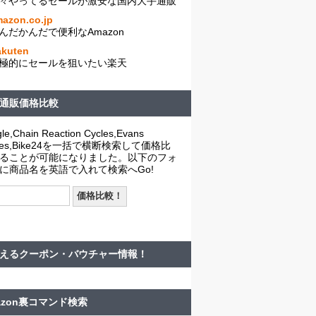
々やってるセールが激安な国内大手通販
azon.co.jp
んだかんだで便利なAmazon
akuten
極的にセールを狙いたい楽天
通販価格比較
le,Chain Reaction Cycles,Evans
cles,Bike24を一括で横断検索して価格比
ることが可能になりました。以下のフォ
に商品名を英語で入れて検索へGo!
えるクーポン・バウチャー情報！
azon裏コマンド検索