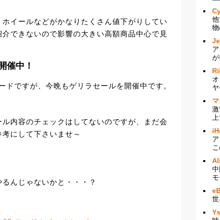
Cy
他
、ホイールなどがかなりたくさん値下がりしてい
物
紹介できないので影響の大きい高額商品中心で見
J
ア
が
ル開催中！
Ri
オ
ロードですが、今晩もゲリラセールを開催中です。
ヤ
マ
激
上
ール内容のチェックはしてないのですが、まだ会
iH
参考にして下さいませ～
ア
こ
Al
中
モ
やるんじゃないかと・・・？
e
世
Y