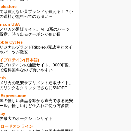
clestore
では買えない某ブランドが買える！？小
の送料が無料ってのも凄い～
enson USA
メリカの通販サイト。MTB系のパーツ
得意。時々出るクーポンが狙い目
bble Cycles
リジナルブランドRibbleの完成車とタイ
やパーツが激安
イプロテイン(日本語)
安プロテインの通販サイト。9000円以
で送料無料なので買いやすい
erb
メリカの激安サプリメント通販サイト。
のリンクをクリックでさらに5%OFF
iExpress.com
国の怪しい商品を卸から直売できる激安
ール。怪しいけど仕入れに使う方多数！
Bay
界最大のオークションサイト
sロードオンライン