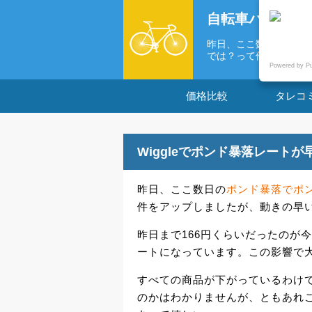
自転車パーツの
昨日、ここ数日のポン
では？って件を...
Powered by P
価格比較
タレコ
Wiggleでポンド暴落レート
昨日、ここ数日の
ポンド暴落でポ
件をアップしましたが、動きの早いW
昨日まで166円くらいだったのが
ートになっています。この影響で
すべての商品が下がっているわけ
のかはわかりませんが、ともあれ