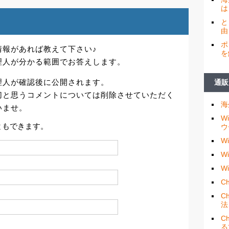
は
と
由
ポ
情報があれば教えて下さい♪
を
理人が分かる範囲でお答えします。
理人が確認後に公開されます。
通販
切と思うコメントについては削除させていただく
海
いませ。
W
ともできます。
ウ
W
W
W
Ch
C
法
C
る