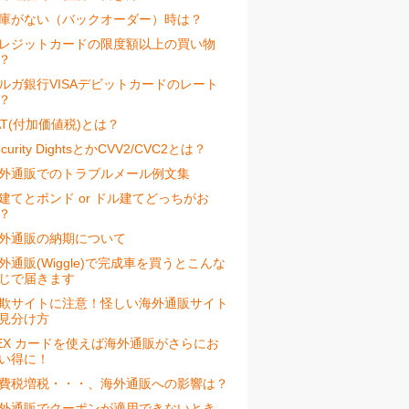
庫がない（バックオーダー）時は？
レジットカードの限度額以上の買い物
？
ルガ銀行VISAデビットカードのレート
？
AT(付加価値税)とは？
ecurity DightsとかCVV2/CVC2とは？
外通販でのトラブルメール例文集
建てとポンド or ドル建てどっちがお
？
外通販の納期について
外通販(Wiggle)で完成車を買うとこんな
じで届きます
欺サイトに注意！怪しい海外通販サイト
見分け方
EX カードを使えば海外通販がさらにお
い得に！
費税増税・・・、海外通販への影響は？
外通販でクーポンが適用できないとき