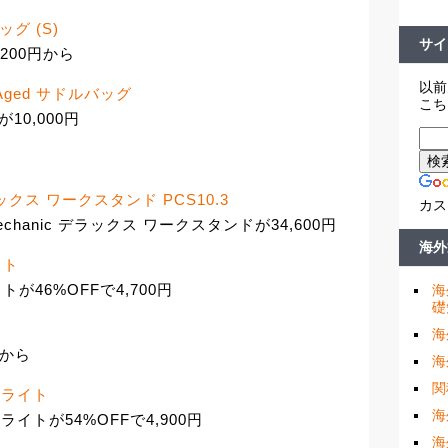
バッグ (S)
サイ
,200円から
以前
Pre-Aged サドルバッグ
こち
が10,000円
c デラックス ワークスタンド PCS10.3
カス
echanic デラックス ワークスタンドが34,600円
海外
ライト
ライトが46%OFFで4,700円
海
礎
海
円から
海
関
ントライト
海
ントライトが54%OFFで4,900円
海