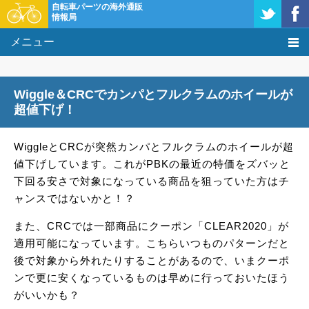
自転車パーツの海外通販
情報局
メニュー
価格比較
Wiggle＆CRCでカンパとフルクラムのホイールが
タレコミ掲示板
超値下げ！
基礎知識
WiggleとCRCが突然カンパとフルクラムのホイールが超
値下げしています。これがPBKの最近の特価をズバッと
購入方法
下回る安さで対象になっている商品を狙っていた方はチ
ャンスではないかと！？
クーポン＆セール
また、CRCでは一部商品にクーポン「CLEAR2020」が
激安情報
適用可能になっています。こちらいつものパターンだと
後で対象から外れたりすることがあるので、いまクーポ
ンで更に安くなっているものは早めに行っておいたほう
がいいかも？