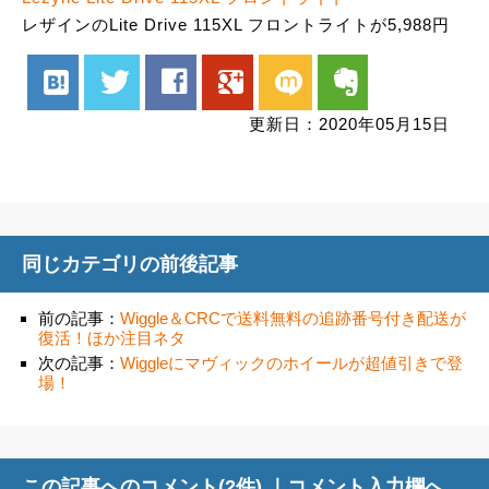
レザインのLite Drive 115XL フロントライトが5,988円
hatenabookmark
twitter
facebook
google
mixi
evernote
更新日：2020年05月15日
同じカテゴリの前後記事
前の記事：
Wiggle＆CRCで送料無料の追跡番号付き配送が
復活！ほか注目ネタ
次の記事：
Wiggleにマヴィックのホイールが超値引きで登
場！
この記事へのコメント(2件) ｜
コメント入力欄へ