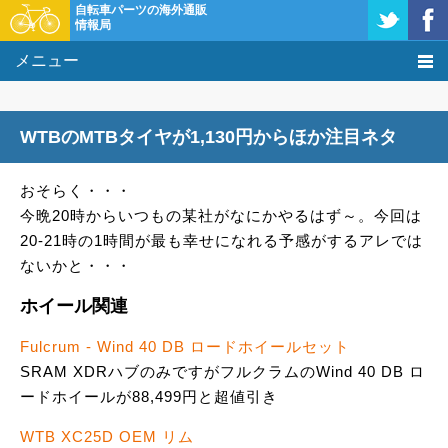
自転車パーツの海外通販
情報局
メニュー
価格比較
WTBのMTBタイヤが1,130円からほか注目ネタ
タレコミ掲示板
おそらく・・・
基礎知識
今晩20時からいつもの某社がなにかやるはず～。今回は
20-21時の1時間が最も幸せになれる予感がするアレでは
購入方法
ないかと・・・
クーポン＆セール
ホイール関連
激安情報
Fulcrum - Wind 40 DB ロードホイールセット
SRAM XDRハブのみですがフルクラムのWind 40 DB ロ
ードホイールが88,499円と超値引き
WTB XC25D OEM リム