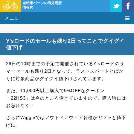
自転車パーツの海外通販
情報局
メニュー
価格比較
Y'sロードのセールも残り2日ってことでグイグイ
タレコミ掲示板
値下げ
基礎知識
26日の10時までの予定で開催されているY'sロードのサ
マーセールも残り2日となって、ラストスパートとばか
購入方法
りに対象商品がグイグイ値下げされています。
クーポン＆セール
また、11,000円以上購入で5%OFFなクーポン
「22HS3」は今のところ活きていますので、購入時には
激安情報
お忘れなく！
さらにWiggleではアウトドアウェア各種がガツッと値下
げに。