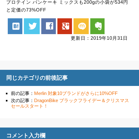
プロテイン パンケーキ ミックスも200gの小袋が534円
と定価の73%OFF
hatenabookmark
twitter
facebook
google
mixi
evernote
更新日：2019年10月31日
同じカテゴリの前後記事
前の記事：
Merlin 対象10ブランドがさらに10%OFF
次の記事：
DragonBike ブラックフライデー＆クリスマス
セールスタート！
コメント入力欄