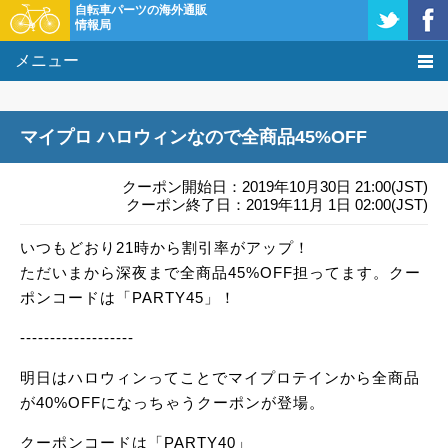
自転車パーツの海外通販
情報局
メニュー
価格比較
マイプロ ハロウィンなので全商品45%OFF
タレコミ掲示板
クーポン開始日：2019年10月30日 21:00(JST)
基礎知識
クーポン終了日：2019年11月 1日 02:00(JST)
いつもどおり21時から割引率がアップ！
購入方法
ただいまから深夜まで全商品45%OFF担ってます。クー
クーポン＆セール
ポンコードは「PARTY45」！
-------------------
激安情報
明日はハロウィンってことでマイプロテインから全商品
が40%OFFになっちゃうクーポンが登場。
クーポンコードは「PARTY40」