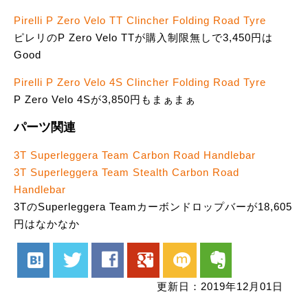
Pirelli P Zero Velo TT Clincher Folding Road Tyre
ピレリのP Zero Velo TTが購入制限無しで3,450円は
Good
Pirelli P Zero Velo 4S Clincher Folding Road Tyre
P Zero Velo 4Sが3,850円もまぁまぁ
パーツ関連
3T Superleggera Team Carbon Road Handlebar
3T Superleggera Team Stealth Carbon Road
Handlebar
3TのSuperleggera Teamカーボンドロップバーが18,605
円はなかなか
hatenabookmark
twitter
facebook
google
mixi
evernote
更新日：2019年12月01日