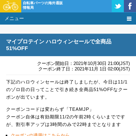
自転車パーツの海外通販
情報局
メニュー
価格比較
マイプロテイン ハロウィンセールで全商品
タレコミ掲示板
51%OFF
基礎知識
クーポン開始日：2021年10月30日 21:00(JST)
クーポン終了日：2021年11月 1日 02:00(JST)
購入方法
下記のハロウィンセールは終了しましたが、今日は11/1
のゾロ目の日ってことで引き続き全商品51%OFFなクー
クーポン＆セール
ポンが出ています。
激安情報
クーポンコードは変わらず「TEAMJP」
クーポン自体は有効期限11/2の午前2時くらいまでです
が、割引率アップは3時間のみで22時までとなります
クーポンの適用はこちらから