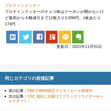
プロテインクッキー
プロテインクッキーのチョコ味はクーポンが聞かないけ
ど最初から大幅値引きで12枚入り2,090円。1枚あたり
174円
hatenabookmark
twitter
facebook
google
mixi
evernote
更新日：2021年11月01日
同じカテゴリの前後記事
前の記事：
PBKで4時間限定デジモノセール開催中
次の記事：
CRC 他社に先駆けてブラックフライデーセー
ルスタート！