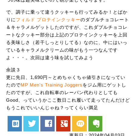
で、調子に乗って違うクッキーも行ってみるか！とばか
りに
フィルド プロテインクッキー
のダブルチョコレート
＆キャラメルゲットしたのですが、これダブルチョコレ
ートなクッキー部分は上記のプロテインクッキーを上回
る美味しさ（若干しっとりしてる）なのに、中にはいっ
ているキャラメルクリームの味がもう一つなんです
よ・・・。次回は違う味を試してみよう
余談３
更に先日、1,690円～とめちゃくちゃ値引きになってい
たので
MP Men's Training Joggers
をジム用にゲットし
たのですが、これ自転車のレーパン代わりとしても
Good、っていうかここ数日これ履いて走ってたんだけど
もうこれでいいんじゃね？ってくらい満足
hatenabookmark
twitter
facebook
google
mixi
evernote
更新日：2024年04月03日