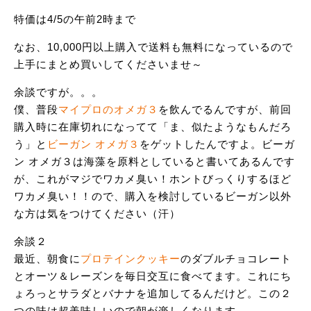
特価は4/5の午前2時まで
なお、10,000円以上購入で送料も無料になっているので
上手にまとめ買いしてくださいませ～
余談ですが。。。
僕、普段
マイプロのオメガ３
を飲んでるんですが、前回
購入時に在庫切れになってて「ま、似たようなもんだろ
う」と
ビーガン オメガ３
をゲットしたんですよ。ビーガ
ン オメガ３は海藻を原料としていると書いてあるんです
が、これがマジでワカメ臭い！ホントびっくりするほど
ワカメ臭い！！ので、購入を検討しているビーガン以外
な方は気をつけてください（汗）
余談２
最近、朝食に
プロテインクッキー
のダブルチョコレート
とオーツ＆レーズンを毎日交互に食べてます。これにち
ょろっとサラダとバナナを追加してるんだけど。この２
つの味は超美味しいので朝が楽しくなります。