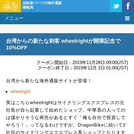
自転車パーツの海外通販
情報局
メニュー
価格比較
台湾からの新たな刺客 wheelrightが開業記念で
タレコミ掲示板
10%OFF
基礎知識
クーポン開始日：2019年11月28日 09:00(JST)
クーポン終了日：2019年12月 2日 01:00(JST)
購入方法
台湾から新たな海外通販サイトが登場！
クーポン＆セール
wheelright
実はこちらwheelrightはサイクリングエクスプレスの元
激安情報
社長が自ら起業して始めたショップ。中華系の人っての
は儲かりそうな商売があるとすぐ「俺も自分で投資して
やろう！」ってなるわけですが、DragonBikeに続いて2
社目のサイクリングエクスプレス系ショップとなります