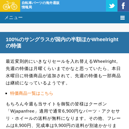
自転車パーツの海外通販
情報局
メニュー
価格比較
100%のサングラスが国内の半額ほかWheelright
タレコミ掲示板
の特価
基礎知識
最近変則的にいきなりセールを入れ替えるWheelright。
先週の特価は月曜くらいまでかなと思っていたら、本日
購入方法
水曜日に特価商品が追加されて、先週の特価も一部商品
は継続になっているようです。
クーポン＆セール
特価商品一覧はこちら
激安情報
もちろん今週も当サイトを御覧の皆様はクーポン
「Wjapanfree」適用で通常6,900円なパーツ・アクセサ
リ・ホイールの送料が無料になります。その他、フレー
ムは8,900円、完成車は9,900円の送料が別途かかりま