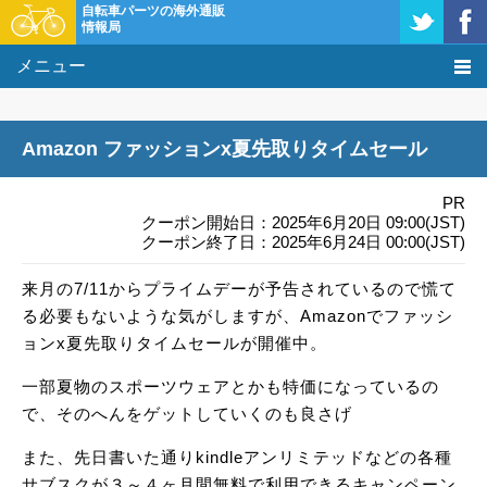
自転車パーツの海外通販
情報局
メニュー
価格比較
Amazon ファッションx夏先取りタイムセール
タレコミ掲示板
PR
基礎知識
クーポン開始日：2025年6月20日 09:00(JST)
クーポン終了日：2025年6月24日 00:00(JST)
購入方法
来月の7/11からプライムデーが予告されているので慌て
る必要もないような気がしますが、Amazonでファッシ
クーポン＆セール
ョンx夏先取りタイムセールが開催中。
激安情報
一部夏物のスポーツウェアとかも特価になっているの
で、そのへんをゲットしていくのも良さげ
また、先日書いた通りkindleアンリミテッドなどの各種
サブスクが３～４ヶ月間無料で利用できるキャンペーン