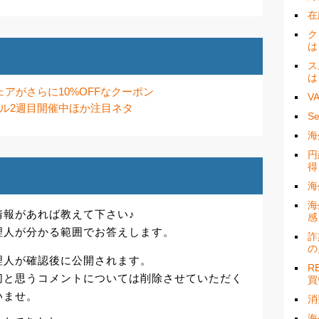
在
ク
は
ス
は
ウェアがさらに10%OFFなクーポン
V
ール2週目開催中ほか注目ネタ
S
海
円
得
海
海
情報があれば教えて下さい♪
感
理人が分かる範囲でお答えします。
詐
の
理人が確認後に公開されます。
R
切と思うコメントについては削除させていただく
買
いませ。
消
海