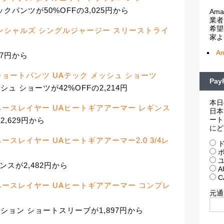
クパンツが50%OFFの3,025円から
Am
業者
希望
ッセンシャルズ シングルジャージー スリーストライ
家よ
A
17円から
ショートパンツ UAテック メッシュ ショーツ
Pa
ュ ショーツが42%OFFの2,214円
本日
ベースレイヤー UAヒートギアアーマー レギンス
日本
ート
,629円から
にど
ースレイヤー UAヒートギアアーマー2.0 3/4レ
ド
ポ
ユ
ンスが2,482円から
A
C
ベースレイヤー UAヒートギアアーマー コンプレ
元通
ション ショートスリーブが1,897円から