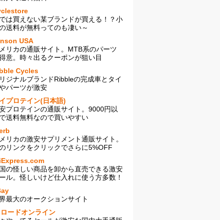
clestore
では買えない某ブランドが買える！？小
の送料が無料ってのも凄い～
enson USA
メリカの通販サイト。MTB系のパーツ
得意。時々出るクーポンが狙い目
bble Cycles
リジナルブランドRibbleの完成車とタイ
やパーツが激安
イプロテイン(日本語)
安プロテインの通販サイト。9000円以
で送料無料なので買いやすい
erb
メリカの激安サプリメント通販サイト。
のリンクをクリックでさらに5%OFF
iExpress.com
国の怪しい商品を卸から直売できる激安
ール。怪しいけど仕入れに使う方多数！
Bay
界最大のオークションサイト
sロードオンライン