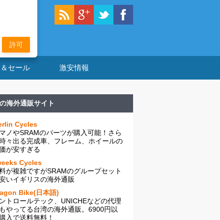
許可
ン＆セール
激安情報
の海外通販サイト
rlin Cycles
マノやSRAMのパーツが購入可能！さら
時々出る完成車、フレーム、ホイールの
価が安すぎる
eeks Cycles
料が複雑ですがSRAMのグループセット
安いイギリスの海外通販
ragon Bike(日本語)
ントロールテック、UNICHEなどの代理
もやってる台湾の海外通販。6900円以
購入で送料無料！