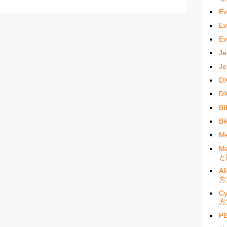
E
E
E
J
J
D
D
B
B
M
M
と
A
方
C
方
P