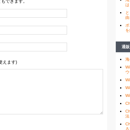
ともできます。
は
と
由
ポ
を
通販
海
使えます)
W
ウ
W
W
W
Ch
C
法
C
る