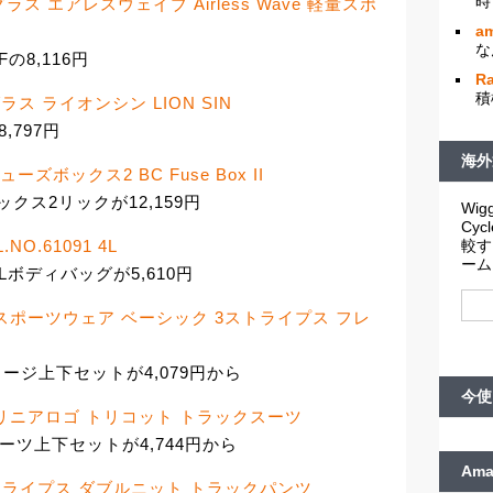
時
ラス エアレスウェイブ Airless Wave 軽量スポ
am
な
Fの8,116円
R
積
ス ライオンシン LION SIN
,797円
海外
ズボックス2 BC Fuse Box II
クス2リックが12,159円
Wigg
Cy
O.61091 4L
較す
ーム
4Lボディバッグが5,610円
 スポーツウェア ベーシック 3ストライプス フレ
ージ上下セットが4,079円から
今使
 リニアロゴ トリコット トラックスーツ
ーツ上下セットが4,744円から
Am
ストライプス ダブルニット トラックパンツ