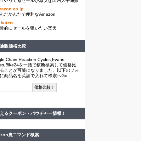
々やってるセールが激安な国内大手通販
azon.co.jp
んだかんだで便利なAmazon
akuten
極的にセールを狙いたい楽天
通販価格比較
le,Chain Reaction Cycles,Evans
cles,Bike24を一括で横断検索して価格比
ることが可能になりました。以下のフォ
に商品名を英語で入れて検索へGo!
えるクーポン・バウチャー情報！
azon裏コマンド検索