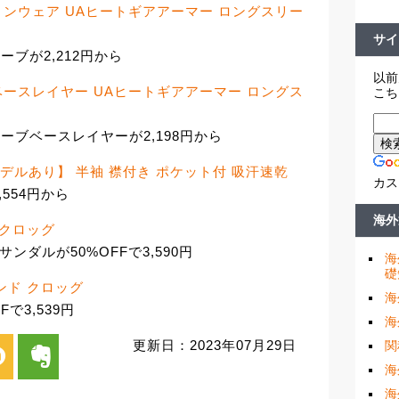
ョンウェア UAヒートギアアーマー ロングスリー
サイ
ブが2,212円から
以前
ベースレイヤー UAヒートギアアーマー ロングス
こち
ーブベースレイヤーが2,198円から
モデルあり】 半袖 襟付き ポケット付 吸汗速乾
カス
554円から
海外
 クロッグ
ンダルが50%OFFで3,590円
海
礎
ンド クロッグ
海
で3,539円
海
更新日：2023年07月29日
関
i
evernote
海
海