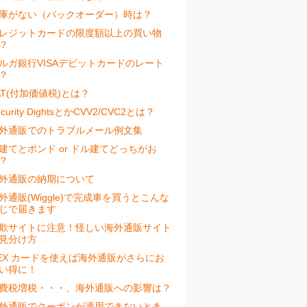
庫がない（バックオーダー）時は？
レジットカードの限度額以上の買い物
？
ルガ銀行VISAデビットカードのレート
？
AT(付加価値税)とは？
ecurity DightsとかCVV2/CVC2とは？
外通販でのトラブルメール例文集
建てとポンド or ドル建てどっちがお
？
外通販の納期について
外通販(Wiggle)で完成車を買うとこんな
じで届きます
欺サイトに注意！怪しい海外通販サイト
見分け方
EX カードを使えば海外通販がさらにお
い得に！
費税増税・・・、海外通販への影響は？
外通販でクーポンが適用できないとき