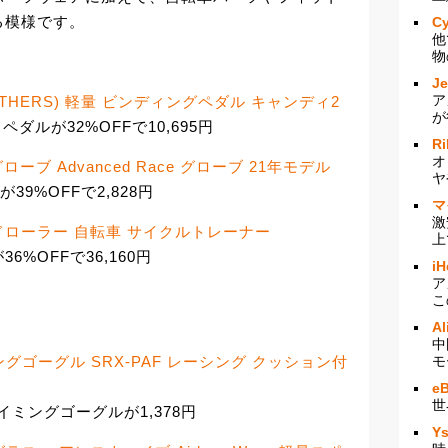
る模様です。
Cy
他
物
J
ア
THERS) 軽量 ビンディングペダル キャンディ2
が
ダルが32%OFFで10,695円
Ri
オ
ーブ Advanced Race グローブ 21年モデル
ヤ
が39%OFFで2,828円
マ
激
ッドローラー 自転車 サイクルトレーナー
上
%OFFで36,160円
iH
ア
こ
Al
中
ングゴーグル SRX-PAF レーシング クッション付
モ
e
世
スイミングゴーグルが1,378円
Y