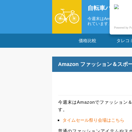
自転車パーツの
今週末はAmazonで
れています...
Powered by P
価格比較
タレコ
Amazon ファッション＆ス
今週末はAmazonでファッショ
す。
タイムセール祭り会場はこちら
普通のファッションアイテムやス