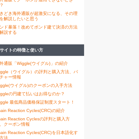
？
きどき海外通販が超激安になる、その理
を解説したいと思う
ンド暴落！改めてポンド建て決済の方法
解説する
サイトの特徴と使い方
外通販「Wiggle(ウイグル)」の紹介
iggle（ウイグル）の評判と購入方法、バ
チャー情報
iggle(ウイグル)のクーポンの入手方法
iggleの円建て払いはお得なのか？
iggle 最低商品価格保証制度スタート！
ain Reaction Cycles(CRC)の紹介
hain Reaction Cyclesの評判と購入方
、クーポン情報
hain Reaction Cycles(CRC)を日本語化す
方法