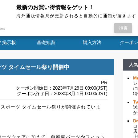
最新のお買い得情報をゲット！
海外通販情報局
海外通販情報局が更新されると自動的に通知が届きます
ファッション＆スポーツ タイムセール祭りが開催さ
拒否
ush7
ミ掲示板
基礎知識
購入方法
クーポ
人気
ポーツ タイムセール祭り開催中
Me
PR
シ
クーポン開始日：2023年7月29日 09:00(JST)
に
クーポン終了日：2023年8月 1日 00:00(JST)
特
Tw
ン＆スポーツ タイムセール祭りが開催されていま
送
が
D
コ
店
上
ポーツウェアに加えて、自転車パーツやフィット