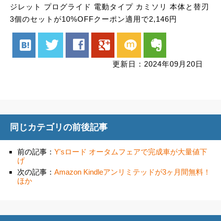
ジレット プログライド 電動タイプ カミソリ 本体と替刃
3個のセットが10%OFFクーポン適用で2,146円
hatenabookmark
twitter
facebook
google
mixi
evernote
更新日：2024年09月20日
同じカテゴリの前後記事
前の記事：
Y'sロード オータムフェアで完成車が大量値下
げ
次の記事：
Amazon Kindleアンリミテッドが3ヶ月間無料！
ほか