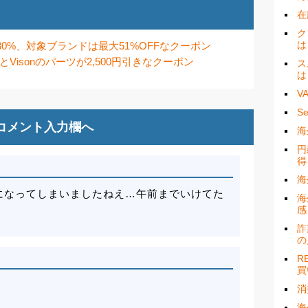
在
ク
は
30%、対象ブランドは最大51%OFFなクーポン
AとVisonのパーツが2,500円引きなクーポン
ス
は
V
S
コメント入力欄へ
海
円
得
海
可になってしまいましたねえ…午前までいけてた
海
感
詐
の
R
買
。
消
海