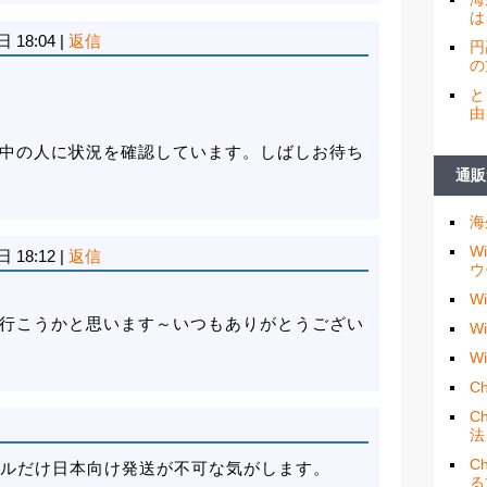
は
日 18:04
|
返信
円
の
と
由
中の人に状況を確認しています。しばしお待ち
通販
海
W
日 18:12
|
返信
ウ
W
行こうかと思います～いつもありがとうござい
W
W
Ch
C
法
C
019モデルだけ日本向け発送が不可な気がします。
る