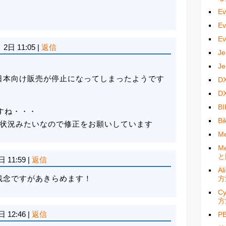
E
E
E
 2日 11:05
|
返信
J
J
は日本向け販売が停止になってしまったようです
D
D
B
めですね・・・
B
状況みたいなので修正をお願いしています
M
M
と
日 11:59
|
返信
A
は残念ですがあきらめます！
方
C
方
日 12:46
|
返信
P