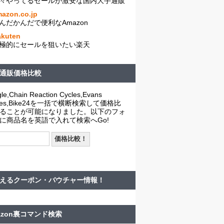
々やってるセールが激安な国内大手通販
azon.co.jp
んだかんだで便利なAmazon
akuten
極的にセールを狙いたい楽天
通販価格比較
le,Chain Reaction Cycles,Evans
cles,Bike24を一括で横断検索して価格比
ることが可能になりました。以下のフォ
に商品名を英語で入れて検索へGo!
えるクーポン・バウチャー情報！
azon裏コマンド検索