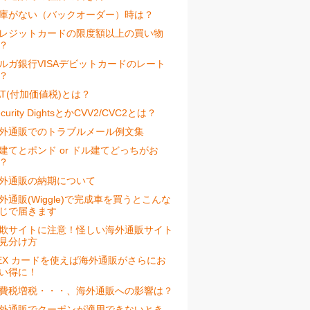
庫がない（バックオーダー）時は？
レジットカードの限度額以上の買い物
？
ルガ銀行VISAデビットカードのレート
？
AT(付加価値税)とは？
ecurity DightsとかCVV2/CVC2とは？
外通販でのトラブルメール例文集
建てとポンド or ドル建てどっちがお
？
外通販の納期について
外通販(Wiggle)で完成車を買うとこんな
じで届きます
欺サイトに注意！怪しい海外通販サイト
見分け方
EX カードを使えば海外通販がさらにお
い得に！
費税増税・・・、海外通販への影響は？
外通販でクーポンが適用できないとき