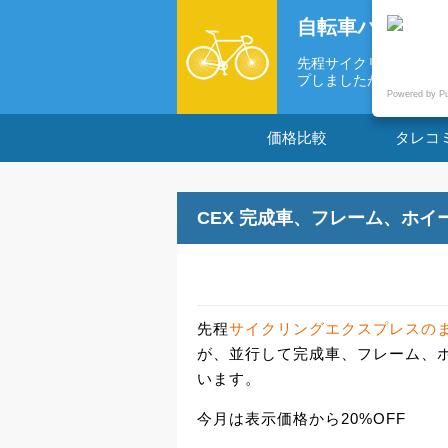
自転車パーツの
先程サイクリングエクス
プしましたが...
Powered by P
価格比較
タレコ
CEX 完成車、フレーム、ホイ
先程
サイクリングエクスプレスのま
が、並行して完成車、フレーム、
います。
今月は表示価格から20%OFF