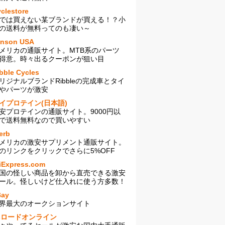
clestore
では買えない某ブランドが買える！？小
の送料が無料ってのも凄い～
enson USA
メリカの通販サイト。MTB系のパーツ
得意。時々出るクーポンが狙い目
bble Cycles
リジナルブランドRibbleの完成車とタイ
やパーツが激安
イプロテイン(日本語)
安プロテインの通販サイト。9000円以
で送料無料なので買いやすい
erb
メリカの激安サプリメント通販サイト。
のリンクをクリックでさらに5%OFF
iExpress.com
国の怪しい商品を卸から直売できる激安
ール。怪しいけど仕入れに使う方多数！
Bay
界最大のオークションサイト
sロードオンライン