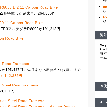
時
am
050 Di2 11 Carbon Road Bike
な
Di2を搭載した完成車が264,896円
R
積
 11 Carbon Road Bike
R3アルテグラR8000が191,213円
海外
n Road Bike
円
Wigg
Cy
較す
ーム
Road Frameset
ムが195,437円。先月より送料無料分お買い得で
が142,382円
teel Road Frameset
今使
9,151円
o Steel Road Frameset
Am
 Steel Road Frameset - No Lug Design