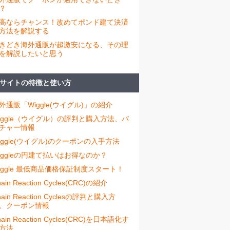
？
高ならチャンス！改めてポンド建て決済
方法を解説する
きどき海外通販が超激安になる、その理
を解説したいと思う
サイトの特徴と使い方
外通販「Wiggle(ウイグル)」の紹介
iggle（ウイグル）の評判と購入方法、バ
チャー情報
iggle(ウイグル)のクーポンの入手方法
iggleの円建て払いはお得なのか？
iggle 最低商品価格保証制度スタート！
ain Reaction Cycles(CRC)の紹介
hain Reaction Cyclesの評判と購入方
、クーポン情報
hain Reaction Cycles(CRC)を日本語化す
方法