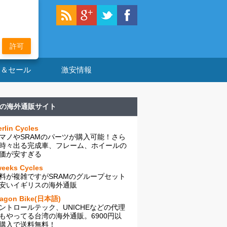
許可
ン＆セール
激安情報
の海外通販サイト
rlin Cycles
マノやSRAMのパーツが購入可能！さら
時々出る完成車、フレーム、ホイールの
価が安すぎる
eeks Cycles
料が複雑ですがSRAMのグループセット
安いイギリスの海外通販
ragon Bike(日本語)
ントロールテック、UNICHEなどの代理
もやってる台湾の海外通販。6900円以
購入で送料無料！