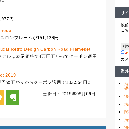
きに
サイ
977円
以前
こち
ameset
スロンフレームが151,129円
oudal Retro Design Carbon Road Frameset
 Soudalモデルは表示価格で4万円下がってクーポン適用
カス
海外
et 2019
円値下がりからクーポン適用で103,954円に
海
礎
更新日：2019年08月09日
i
evernote
海
海
関
海
海