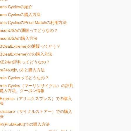
vans Cyclesの紹介
vans Cyclesの購入方法
vans CyclesのPrice Matchの利用方法
ensonUSAの通販ってどうなの？
ensonUSAの購入方法
X(DealExtreme)の通販ってどう？
X(DealExtreme)での購入方法
IKE24の評判ってどうなの？
ike24の使い方と購入方法
erlin Cyclesってどうなの？
erlin Cycles（マーリンサイクル）の評判
購入方法、クーポン情報
liExpress（アリエクスプレス）での購入
法
yclestore（サイクルストアー）での購入
法
BK(ProBikeKit)での購入方法