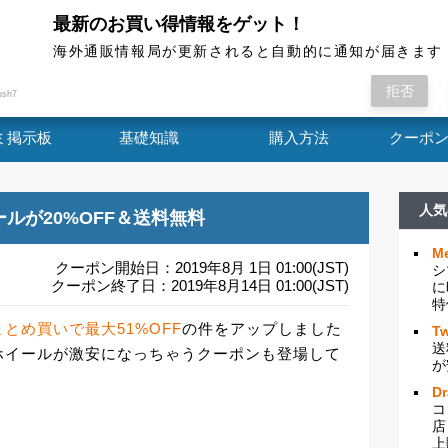
最新のお買い得情報をゲット！
海外通販情報局
海外通販情報局が更新されると自動的に通知が届きます
プレスのまとめ買いで最大51%OFFの件をアッ
拒否
ush7
ミ掲示板
基礎知識
購入方法
クーポ
人気
ールが20%OFF＆送料無料
Me
クーポン開始日：2019年8月 1日 01:00(JST)
シ
クーポン終了日：2019年8月14日 01:00(JST)
に
特
とめ買いで最大51%OFF
の件をアップしました
Tw
送
ホイールが激安になっちゃうクーポンも登場して
が
D
コ
店
上