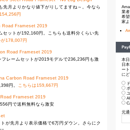
Am
フレームも先月よりかなり値下がりしてますね～。今なら
業者
54,256円
希望
家よ
oad Frameset 2019
A
ームセットが192,160円。こちらも送料分くらい先
が178,007円
Pa
 Road Frameset 2019
フレームセットが2019モデルで236,236円も激
本日
日本
ート
にど
 Carbon Road Frameset 2019
ド
1,398円。
こちらは159,667円
ポ
ユ
oad Frameset 2019
A
C
1,556円で送料無料なら激安
元通
set
ムセットが先月より表示価格で6万円ダウン。さらにク