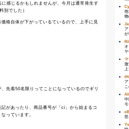
割高に感じるかもしれませんが、今月は通常発生す
Cy
送料別でした）
他
物
示価格自体が下がっているているので、上手に見
J
ア
が
Ri
オ
ヤ
マ
激
上
iH
ア
こ
すが、先着50名限りってことになっているのでギリ
Al
中
モ
記があったり、商品番号が「ci」から始まるコ
e
となっています。
世
Y