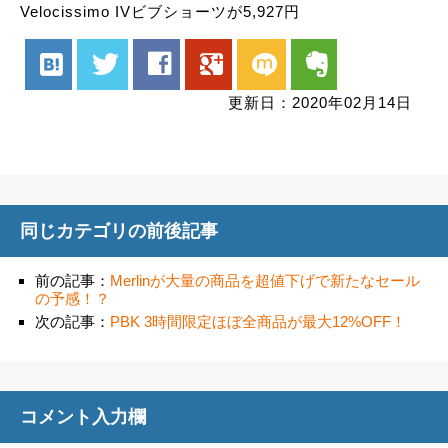
Velocissimo IVビブショーツが5,927円
hatenabookmark
twitter
facebook
google
mixi
evernote
更新日：2020年02月14日
同じカテゴリの前後記事
前の記事：
Merlinが大量の商品を超値下げで新たなセール
の予感！？
次の記事：
PBK 3時間限定ほぼ全商品が最大12%OFF！
コメント入力欄