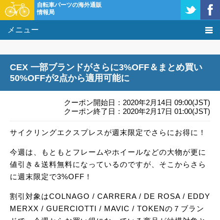
自転車パーツの海外通販
情報局
メニュー
価格比較
CEX 一部ブランドがさらに3%OFF＆まとめ買い
タレコミ掲示板
50%OFFが2点から適用可能に
基礎知識
クーポン開始日：2020年2月14日 09:00(JST)
クーポン終了日：2020年2月17日 01:00(JST)
購入方法
サイクリングエクスプレスが週末限定でさらにお得に！
クーポン＆セール
今週は、もともとフレームやホイールなどの大物が更に
値引き＆送料無料になっているのですが、そこからさら
激安情報
に週末限定で3%OFF！
割引対象はCOLNAGO / CARRERA / DE ROSA / EDDY
MERXX / GUERCIOTTI / MAVIC / TOKENの７ブラン