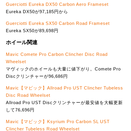
Guerciotti Eureka DX50 Carbon Aero Frameset
Eureka DX50が97,185円から
Guerciotti Eureka SX50 Carbon Road Frameset
Eureka SX50が89,698円
ホイール関連
Mavic Comete Pro Carbon Clincher Disc Road
Wheelset
マヴィックのホイールも大量に値下がり。Comete Pro
Discクリンチャーが96,686円
Mavic【マビック】Allroad Pro UST Clincher Tubeless
Disc Road Wheelset
Allroad Pro UST Discクリンチャーが最安値を大幅更新
して76,696円
Mavic【マビック】Ksyrium Pro Carbon SL UST
Clincher Tubeless Road Wheelset